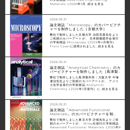
Materials（2026年3月…
続きを見る
2026.05.31
論文雑誌「Microscopy」のカバーピクチ
ャーを制作しました［京都大学］
弊社で制作しました京都大学 治田充貴先生より
ご依頼のカバーアートが、 日本顕微鏡学会発行
の学術雑誌 Microscopy（2026年4月発刊）
Front Coverに採用されました…
続きを見る
2026.05.31
論文雑誌「Analytical Chemistry」のカ
バーピクチャーを制作しました［島津製…
弊社で制作しました島津製作所 / 大阪大学 中塚
遼治先生よりご依頼のカバーアートが、 アメリ
カ化学会発行の学術雑誌 Analytical
Chemistry（2026年3月発刊）に…
続きを見る
2026.05.31
論文雑誌「Advanced Functional
Materials」のカバーピクチャーを制…
弊社で制作しました東京大学 許斌先生よりご依
頼のカバーアートが、 Wiley社発行の学術雑誌
Advanced Functional Materials（2025年8