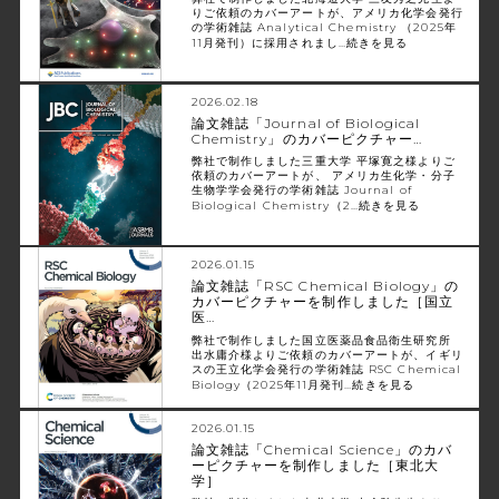
りご依頼のカバーアートが、アメリカ化学会発行
の学術雑誌 Analytical Chemistry （2025年
11月発刊）に採用されまし…
続きを見る
2026.02.18
論文雑誌「Journal of Biological
Chemistry」のカバーピクチャー…
弊社で制作しました三重大学 平塚寛之様よりご
依頼のカバーアートが、 アメリカ生化学・分子
生物学学会発行の学術雑誌 Journal of
Biological Chemistry（2…
続きを見る
2026.01.15
論文雑誌「RSC Chemical Biology」の
カバーピクチャーを制作しました［国立
医…
弊社で制作しました国立医薬品食品衛生研究所
出水庸介様よりご依頼のカバーアートが、イギリ
スの王立化学会発行の学術雑誌 RSC Chemical
Biology（2025年11月発刊…
続きを見る
2026.01.15
論文雑誌「Chemical Science」のカバ
ーピクチャーを制作しました［東北大
学］