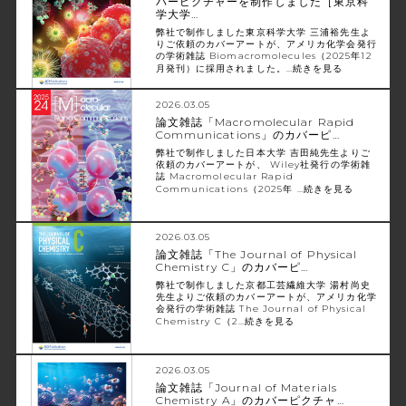
バーピクチャーを制作しました［東京科
学大学…
弊社で制作しました東京科学大学 三浦裕先生よ
りご依頼のカバーアートが、アメリカ化学会発行
の学術雑誌 Biomacromolecules（2025年12
月発刊）に採用されました。…
続きを見る
2026.03.05
論文雑誌「Macromolecular Rapid
Communications」のカバーピ…
弊社で制作しました日本大学 吉田純先生よりご
依頼のカバーアートが、 Wiley社発行の学術雑
誌 Macromolecular Rapid
Communications（2025年 …
続きを見る
2026.03.05
論文雑誌「The Journal of Physical
Chemistry C」のカバーピ…
弊社で制作しました京都工芸繊維大学 湯村尚史
先生よりご依頼のカバーアートが、アメリカ化学
会発行の学術雑誌 The Journal of Physical
Chemistry C（2…
続きを見る
2026.03.05
論文雑誌「Journal of Materials
Chemistry A」のカバーピクチャ…