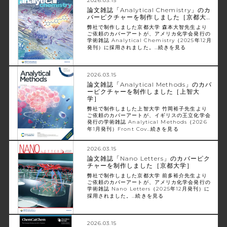
2026.03.15
論文雑誌「Analytical Chemistry」のカ
バーピクチャーを制作しました［京都大…
弊社で制作しました京都大学 森本大智先生より
ご依頼のカバーアートが、アメリカ化学会発行の
学術雑誌 Analytical Chemistry（2025年12月
発刊）に採用されました。…
続きを見る
2026.03.15
論文雑誌「Analytical Methods」のカバ
ーピクチャーを制作しました［上智大
学］
弊社で制作しました上智大学 竹岡裕子先生より
ご依頼のカバーアートが、イギリスの王立化学会
発行の学術雑誌 Analytical Methods（2026
年1月発刊）Front Cov…
続きを見る
2026.03.15
論文雑誌「Nano Letters」のカバーピク
チャーを制作しました［京都大学］
弊社で制作しました京都大学 前多裕介先生より
ご依頼のカバーアートが、アメリカ化学会発行の
学術雑誌 Nano Letters（2025年12月発刊）に
採用されました。…
続きを見る
2026.03.15