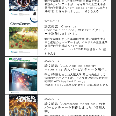
弊社で制作しました東北大学 出倉駿先生よりご
依頼のカバーアートが、 イギリスの王立化学会
発行の学術雑誌 Chemical Science（2025年11
月発刊）に採用されました。 …
続きを見る
2026.01.15
論文雑誌「Chemical
Communications」のカバーピクチャ
ーを制作しました［…
弊社で制作しました早稲田大学 渡辺清瑚先生よ
りご依頼のカバーアートが、イギリスの王立化学
会発行の学術雑誌 Chemical
Communications（2025年10月発刊）Fr…
続
きを見る
2026.01.15
論文雑誌「ACS Applied Energy
Materials」のカバーピクチャーを制作…
弊社で制作しました大阪大学 片山祐先生よりご
依頼のカバーアートが、アメリカ化学会発行の学
術雑誌 ACS Applied Energy
Materials（2025年10月発刊）に採…
続きを見る
2026.01.15
論文雑誌「Advanced Materials」のカ
バーピクチャーを制作しました［信州大
学］