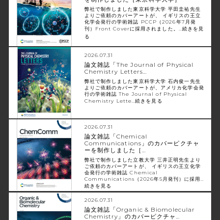
弊社で制作しました東京科学大学 平田圭祐先生
よりご依頼のカバーアートが、 イギリスの王立
化学会発行の学術雑誌 PCCP（2026年7月発
刊）Front Coverに採用されました。…
続きを見
る
2026.07.31
論文雑誌「The Journal of Physical
Chemistry Letters…
弊社で制作しました東京科学大学 石内俊一先生
よりご依頼のカバーアートが、アメリカ化学会発
行の学術雑誌 The Journal of Physical
Chemistry Lette…
続きを見る
2026.07.31
論文雑誌「Chemical
Communications」のカバーピクチャ
ーを制作しました［…
弊社で制作しました立教大学 三井正明先生より
ご依頼のカバーアートが、 イギリスの王立化学
会発行の学術雑誌 Chemical
Communications（2026年5月発刊）に採用…
続きを見る
2026.07.31
論文雑誌「Organic & Biomolecular
Chemistry」のカバーピクチャ…