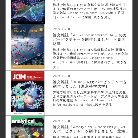
弊社で制作しました東京都立大学 村上龍大先生
よりご依頼のカバーアートが、 Wiley社発行の
学術雑誌 ChemPhysChem（2025年 11月発
刊）Front Coverに採用…
続きを見る
2026.02.18
論文雑誌「ACS Engineering Au」のカ
バーピクチャーを制作しました［トヨタ
紡織…
弊社で制作しましたトヨタ紡織株式会社 齋藤友
隆様よりご依頼のカバーアートが、アメリカ化学
会発行の学術雑誌 ACS Engineering
Au（2025年10月発刊）に採用されまし…
続きを
見る
2026.02.18
論文雑誌「JCIM」のカバーピクチャーを
制作しました［東京科学大学］
弊社で制作しました東京科学大学 大上雅史先生
よりご依頼のカバーアートが、アメリカ化学会発
行の学術雑誌 Journal of Chemical
Information and Mod…
続きを見る
2026.02.18
論文雑誌「Analytical Chemistry 」の
カバーピクチャーを制作しました［北海…
弊社で制作しました北海道大学 三友秀之先生よ