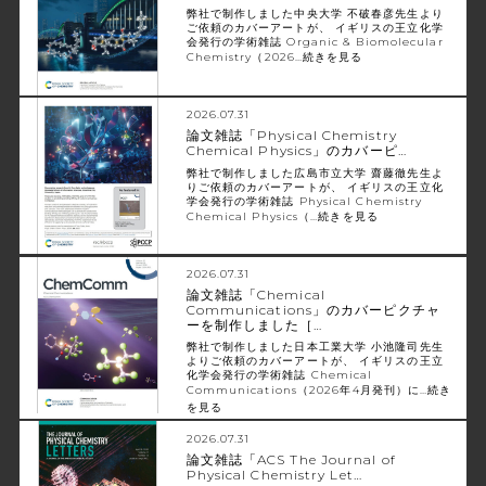
弊社で制作しました中央大学 不破春彦先生より
ご依頼のカバーアートが、 イギリスの王立化学
会発行の学術雑誌 Organic & Biomolecular
Chemistry（2026…
続きを見る
2026.07.31
論文雑誌「Physical Chemistry
Chemical Physics」のカバーピ…
弊社で制作しました広島市立大学 齋藤徹先生よ
りご依頼のカバーアートが、 イギリスの王立化
学会発行の学術雑誌 Physical Chemistry
Chemical Physics（…
続きを見る
2026.07.31
論文雑誌「Chemical
Communications」のカバーピクチャ
ーを制作しました［…
弊社で制作しました日本工業大学 小池隆司先生
よりご依頼のカバーアートが、 イギリスの王立
化学会発行の学術雑誌 Chemical
Communications（2026年4月発刊）に…
続き
を見る
2026.07.31
論文雑誌「ACS The Journal of
Physical Chemistry Let…