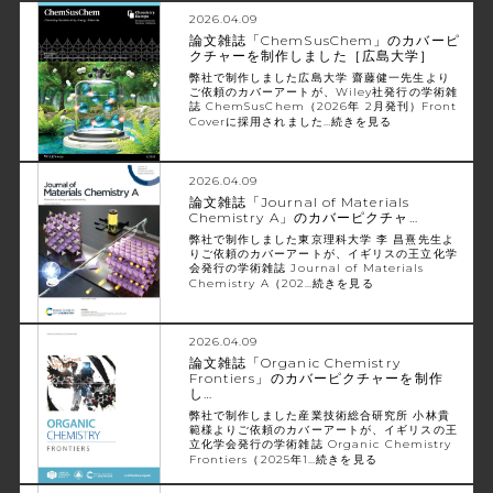
2026.04.09
論文雑誌「ChemSusChem」のカバーピ
クチャーを制作しました［広島大学］
弊社で制作しました広島大学 齋藤健一先生より
ご依頼のカバーアートが、Wiley社発行の学術雑
誌 ChemSusChem（2026年 2月発刊）Front
Coverに採用されました…
続きを見る
2026.04.09
論文雑誌「Journal of Materials
Chemistry A」のカバーピクチャ…
弊社で制作しました東京理科大学 李 昌熹先生よ
りご依頼のカバーアートが、イギリスの王立化学
会発行の学術雑誌 Journal of Materials
Chemistry A（202…
続きを見る
2026.04.09
論文雑誌「Organic Chemistry
Frontiers」のカバーピクチャーを制作
し…
弊社で制作しました産業技術総合研究所 小林貴
範様よりご依頼のカバーアートが、イギリスの王
立化学会発行の学術雑誌 Organic Chemistry
Frontiers（2025年1…
続きを見る