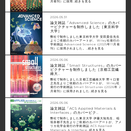
月発刊）に採用…
続きを見る
2026.05.31
論文雑誌「Advanced Science」のカバ
ーピクチャーを制作しました［東京科学
大学］
弊社で制作しました東京科学大学 安田貴信先生
よりご依頼のカバーアートが、 Wiley社発行の
学術雑誌 Advanced Science（2025年11月発
刊）に採用されました。…
続きを見る
2026.05.06
論文雑誌「Small Structures」のカバー
ピクチャーを制作しました［京都工芸繊
維大…
弊社で制作しました京都工芸繊維大学 野々口斐
之先生よりご依頼のカバーアートが、 Wiley社
発行の学術雑誌 Small Structures（2026年 2
月発刊）に採用されました…
続きを見る
2026.05.06
論文雑誌「ACS Applied Materials &
Interfaces」のカバーピク…
弊社で制作しました東京大学 伊藤大知先生、稲
垣奈都子先生よりご依頼のカバーアートが、アメ
リカ化学会発行の学術雑誌 ACS Applied
Materials & Interface…
続きを見る