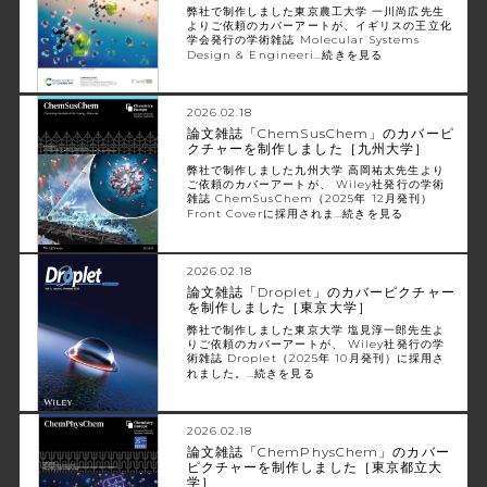
弊社で制作しました東京農工大学 一川尚広先生
よりご依頼のカバーアートが、イギリスの王立化
学会発行の学術雑誌 Molecular Systems
Design & Engineeri…
続きを見る
2026.02.18
論文雑誌「ChemSusChem」のカバーピ
クチャーを制作しました［九州大学］
弊社で制作しました九州大学 高岡祐太先生より
ご依頼のカバーアートが、 Wiley社発行の学術
雑誌 ChemSusChem（2025年 12月発刊）
Front Coverに採用されま…
続きを見る
2026.02.18
論文雑誌「Droplet」のカバーピクチャー
を制作しました［東京大学］
弊社で制作しました東京大学 塩見淳一郎先生よ
りご依頼のカバーアートが、 Wiley社発行の学
術雑誌 Droplet（2025年 10月発刊）に採用さ
れました。…
続きを見る
2026.02.18
論文雑誌「ChemPhysChem」のカバー
ピクチャーを制作しました［東京都立大
学］