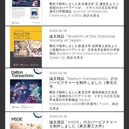
弊社で制作しました名古屋大学 王 謙先生よりご
依頼のカバーアートが、 イギリスの王立化学会
発行の学術雑誌 Journal of Materials
Chemistry A（2025…
続きを見る
2026.02.18
論文雑誌「Bulletin of the Chemical
Society of Japan…
弊社で制作しました筑波大学 吉田将人先生より
ご依頼のカバーアートが、日本化学会発行の学術
雑誌 Bulletin of the Chemical Society of
Japan（2…
続きを見る
2026.02.18
論文雑誌「Dalton transactions」のカ
バーピクチャーを制作しました［東北大
学…
弊社で制作しました東北大学 唐島田龍之介先生
よりご依頼のカバーアートが、イギリスの王立化
学会発行の学術雑誌 Dalton
transactions（2025年9月発刊）Front …
続き
を見る
2026.02.18
論文雑誌「MSDE」のカバーピクチャー
を制作しました［東京農工大学］