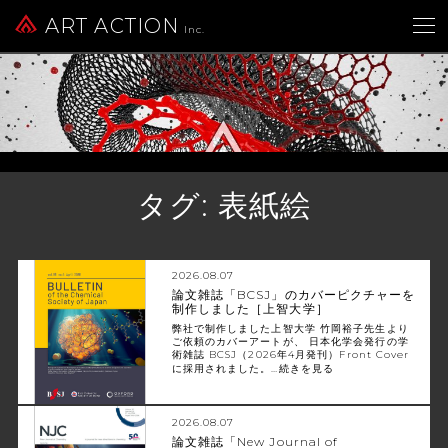
ART ACTION
Inc.
タグ:
表紙絵
2026.08.07
論文雑誌「BCSJ」のカバーピクチャーを
制作しました［上智大学］
弊社で制作しました上智大学 竹岡裕子先生より
ご依頼のカバーアートが、 日本化学会発行の学
術雑誌 BCSJ（2026年4月発刊）Front Cover
に採用されました。…
続きを見る
2026.08.07
論文雑誌「New Journal of