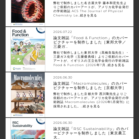
弊社で制作しました名古屋大学 藤本和宏先生よ
りご依頼のカバーアートが、アメリカ化学会発行
の学術雑誌 ACS The Journal of Physical
Chemistry Le…
続きを見る
2026.07.22
論文雑誌「Food & Function」のカバー
ピクチャーを制作しました［東邦大学／
三菱ガ…
弊社で制作しました東邦大学（髙橋良哉先生）・
三菱ガス化学（玉腰優典様）よりご依頼のカバー
アートが、イギリスの王立化学会発行の学術雑誌
Food & Function（2026年7月…
続きを見る
2026.06.30
論文雑誌「Macromolecules」のカバー
ピクチャーを制作しました［京都大学］
弊社で制作しました京都大学 西川剛先生よりご
依頼のカバーアートが、アメリカ化学会発行の学
術雑誌 Macromolecules（2026年5月発刊）に
採用されました。…
続きを見る
2026.06.30
論文雑誌「RSC Sustainability」のカバ
ーピクチャーを制作しました［東京農工
大…