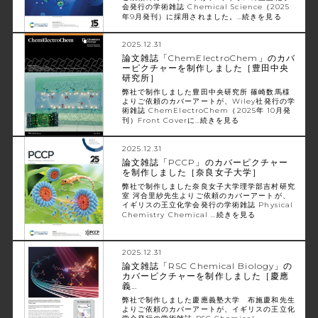
会発行の学術雑誌 Chemical Science（2025
年9月発刊）に採用されました。…
続きを見る
2025.12.31
論文雑誌「ChemElectroChem」のカバ
ーピクチャーを制作しました［豊田中央
研究所］
弊社で制作しました豊田中央研究所 篠崎数馬様
よりご依頼のカバーアートが、Wiley社発行の学
術雑誌 ChemElectroChem（2025年 10月発
刊）Front Coverに…
続きを見る
2025.12.31
論文雑誌「PCCP」のカバーピクチャー
を制作しました［奈良女子大学］
弊社で制作しました奈良女子大学理学部吉村研究
室 河合里紗先生よりご依頼のカバーアートが、
イギリスの王立化学会発行の学術雑誌 Physical
Chemistry Chemical …
続きを見る
2025.12.31
論文雑誌「RSC Chemical Biology」の
カバーピクチャーを制作しました［慶應
義…
弊社で制作しました慶應義塾大学 布施慶和先生
よりご依頼のカバーアートが、イギリスの王立化