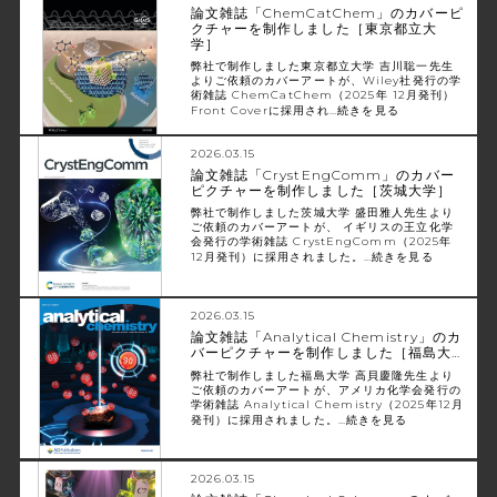
論文雑誌「ChemCatChem」のカバーピ
クチャーを制作しました［東京都立大
学］
弊社で制作しました東京都立大学 吉川聡一先生
よりご依頼のカバーアートが、Wiley社発行の学
術雑誌 ChemCatChem（2025年 12月発刊）
Front Coverに採用され…
続きを見る
2026.03.15
論文雑誌「CrystEngComm」のカバー
ピクチャーを制作しました［茨城大学］
弊社で制作しました茨城大学 盛田雅人先生より
ご依頼のカバーアートが、 イギリスの王立化学
会発行の学術雑誌 CrystEngComm（2025年
12月発刊）に採用されました。…
続きを見る
2026.03.15
論文雑誌「Analytical Chemistry」のカ
バーピクチャーを制作しました［福島大…
弊社で制作しました福島大学 高貝慶隆先生より
ご依頼のカバーアートが、アメリカ化学会発行の
学術雑誌 Analytical Chemistry（2025年12月
発刊）に採用されました。…
続きを見る
2026.03.15