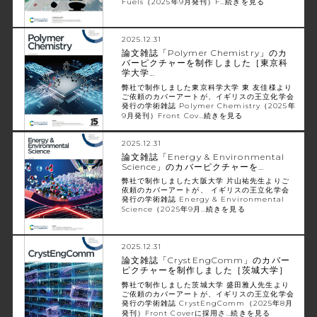
Fuels（2025年9月発刊）F…
続きを見る
2025.12.31
論文雑誌「Polymer Chemistry」のカ
バーピクチャーを制作しました［東京科
学大学…
弊社で制作しました東京科学大学 東 友佳様より
ご依頼のカバーアートが、イギリスの王立化学会
発行の学術雑誌 Polymer Chemistry（2025年
9月発刊）Front Cov…
続きを見る
2025.12.31
論文雑誌「Energy & Environmental
Science」のカバーピクチャーを…
弊社で制作しました大阪大学 片山祐先生よりご
依頼のカバーアートが、 イギリスの王立化学会
発行の学術雑誌 Energy & Environmental
Science（2025年9月…
続きを見る
2025.12.31
論文雑誌「CrystEngComm」のカバー
ピクチャーを制作しました［茨城大学］
弊社で制作しました茨城大学 盛田雅人先生より
ご依頼のカバーアートが、イギリスの王立化学会
発行の学術雑誌 CrystEngComm（2025年8月
発刊）Front Coverに採用さ…
続きを見る