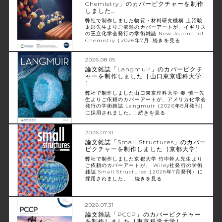
Chemistry」のカバーピクチャーを制作
しました…
弊社で制作しました物質・材料研究機構 上沼駿
太郎先生よりご依頼のカバーアートが、イギリス
の王立化学会発行の学術雑誌 New Journal of
Chemistry（2026年7月…
続きを見る
2026.08.05
論文雑誌「Langmuir」のカバーピクチ
ャーを制作しました［山口東京理科大学
］
弊社で制作しました山口東京理科大学 秦 慎一先
生よりご依頼のカバーアートが、アメリカ化学会
発行の学術雑誌 Langmuir（2026年8月発刊）
に採用されました。…
続きを見る
2026.07.31
論文雑誌「Small Structures」のカバー
ピクチャーを制作しました［京都大学］
弊社で制作しました京都大学 竹中幹人先生より
ご依頼のカバーアートが、 Wiley社発行の学術
雑誌 Small Structures（2026年7月発刊）に
採用されました。 …
続きを見る
2026.07.31
論文雑誌「PCCP」のカバーピクチャー
を制作しました［東京科学大学］