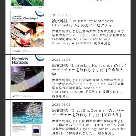
2026.05.06
論文雑誌「Journal of Materials
Chemistry A」のカバーピクチャ…
弊社で制作しました宮崎大学 永岡章先生よりご
依頼のカバーアートが、イギリスの王立化学会発
行の学術雑誌 Journal of Materials
Chemistry A（2026年2…
続きを見る
2026.05.06
論文雑誌「Materials Horizons」のカバ
ーピクチャーを制作しました［立命館大
学…
弊社で制作しました立命館大学 永井邑樹先生よ
りご依頼のカバーアートが、 イギリスの王立化
学会発行の学術雑誌 Materials
Horizons（2026年2月発刊）に採用されまし…
続きを見る
2026.05.06
論文雑誌「CrystEngComm」のカバー
ピクチャーを制作しました［関西大学］
弊社で制作しました関西大学 田中俊輔先生より
ご依頼のカバーアートが、 イギリスの王立化学
会発行の学術雑誌 CrystEngComm（2026年3
月発刊）に採用されました。…
続きを見る