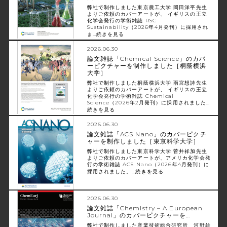
弊社で制作しました東京農工大学 岡田洋平先生
よりご依頼のカバーアートが、 イギリスの王立
化学会発行の学術雑誌 RSC
Sustainability（2026年4月発刊）に採用され
ま…
続きを見る
2026.06.30
論文雑誌「Chemical Science」のカバ
ーピクチャーを制作しました［桐蔭横浜
大学］
弊社で制作しました桐蔭横浜大学 雨宮想詩先生
よりご依頼のカバーアートが、 イギリスの王立
化学会発行の学術雑誌 Chemical
Science（2026年2月発刊）に採用されました…
続きを見る
2026.06.30
論文雑誌「ACS Nano」のカバーピクチ
ャーを制作しました［東京科学大学］
弊社で制作しました東京科学大学 菅井祥加先生
よりご依頼のカバーアートが、アメリカ化学会発
行の学術雑誌 ACS Nano（2026年4月発刊）に
採用されました。…
続きを見る
2026.06.30
論文雑誌「Chemistry – A European
Journal」のカバーピクチャーを…
弊社で制作しました産業技術総合研究所 河野雄