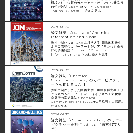
樹様よりご依頼のカバーアートが、Wiley社発行
の学術雑誌 Chemistry – A European
Journal（2026年 5…
続きを見る
2026.06.30
論文雑誌「Journal of Chemical
Information and Model…
弊社で制作しました東京科学大学 関嶋政和先生
よりご依頼のカバーアートが、アメリカ化学会発
行の学術雑誌 Journal of Chemical
Information and Mod…
続きを見る
2026.06.30
論文雑誌「Chemical
Communications」のカバーピクチャ
ーを制作しました［…
弊社で制作しました関西大学 田中俊輔先生より
ご依頼のカバーアートが、 イギリスの王立化学
会発行の学術雑誌 Chemical
Communications（2026年2月発刊）に採用…
続きを見る
2026.06.30
論文雑誌「Organometallics」のカバー
ピクチャーを制作しました［東京都市大
学］