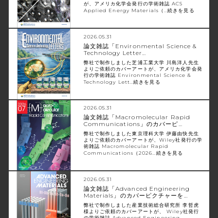
が、アメリカ化学会発行の学術雑誌 ACS
Applied Energy Materials（…
続きを見る
2026.05.31
論文雑誌「Environmental Science &
Technology Letter…
弊社で制作しました芝浦工業大学 川島洋人先生
よりご依頼のカバーアートが、アメリカ化学会発
行の学術雑誌 Environmental Science &
Technology Lett…
続きを見る
2026.05.31
論文雑誌「Macromolecular Rapid
Communications」のカバーピ…
弊社で制作しました東京理科大学 伊藤由快先生
よりご依頼のカバーアートが、Wiley社発行の学
術雑誌 Macromolecular Rapid
Communications（2026…
続きを見る
2026.05.31
論文雑誌「Advanced Engineering
Materials」のカバーピクチャーを…
弊社で制作しました産業技術総合研究所 李哲虎
様よりご依頼のカバーアートが、 Wiley社発行
の学術雑誌 Advanced Engineering