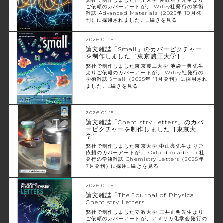
弊社で制作しました信州大学 佐野航季先生より
ご依頼のカバーアートが、 Wiley社発行の学術
雑誌 Advanced Materials（2025年 10月発
刊）に採用されました。…
続きを見る
2026.01.15
論文雑誌「Small」のカバーピクチャー
を制作しました［東京農工大学］
弊社で制作しました東京農工大学 池袋一典先生
よりご依頼のカバーアートが、 Wiley社発行の
学術雑誌 Small（2025年 11月発刊）に採用され
ました。…
続きを見る
2026.01.15
論文雑誌「Chemistry Letters」のカバ
ーピクチャーを制作しました［東京大
学］
弊社で制作しました東京大学 中山亮先生よりご
依頼のカバーアートが、 Oxford Academic社
発行の学術雑誌 Chemistry Letters（2025年
7月発刊）に採用…
続きを見る
2026.01.15
論文雑誌「The Journal of Physical
Chemistry Letters…
弊社で制作しました立教大学 三井正明先生より
ご依頼のカバーアートが、アメリカ化学会発行の