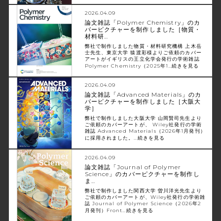
2026.04.09
論文雑誌「Polymer Chemistry」のカ
バーピクチャーを制作しました［物質・
材料研…
弊社で制作しました物質・材料研究機構 上木岳
士先生、東京大学 猿渡彩様よりご依頼のカバー
アートがイギリスの王立化学会発行の学術雑誌
Polymer Chemistry（2025年1…
続きを見る
2026.04.09
論文雑誌「Advanced Materials」のカ
バーピクチャーを制作しました［大阪大
学］
弊社で制作しました大阪大学 山岡賢司先生より
ご依頼のカバーアートが、 Wiley社発行の学術
雑誌 Advanced Materials（2026年1月発刊）
に採用されました。…
続きを見る
2026.04.09
論文雑誌「Journal of Polymer
Science」のカバーピクチャーを制作し
ま…
弊社で制作しました関西大学 曽川洋光先生より
ご依頼のカバーアートが、Wiley社発行の学術雑
誌 Journal of Polymer Science（2026年2
月発刊）Front…
続きを見る