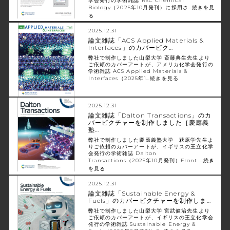
学会発行の学術雑誌 RSC Chemical
Biology（2025年10月発刊）に採用さ…
続きを見
る
2025.12.31
論文雑誌「ACS Applied Materials &
Interfaces」のカバーピク…
弊社で制作しました山梨大学 斎藤典生先生より
ご依頼のカバーアートが、アメリカ化学会発行の
学術雑誌 ACS Applied Materials &
Interfaces（2025年1…
続きを見る
2025.12.31
論文雑誌「Dalton Transactions」のカ
バーピクチャーを制作しました［慶應義
塾…
弊社で制作しました慶應義塾大学 萩原学先生よ
りご依頼のカバーアートが、イギリスの王立化学
会発行の学術雑誌 Dalton
Transactions（2025年10月発刊）Front …
続き
を見る
2025.12.31
論文雑誌「Sustainable Energy &
Fuels」のカバーピクチャーを制作しま…
弊社で制作しました山梨大学 宮武健治先生より
ご依頼のカバーアートが、イギリスの王立化学会
発行の学術雑誌 Sustainable Energy &