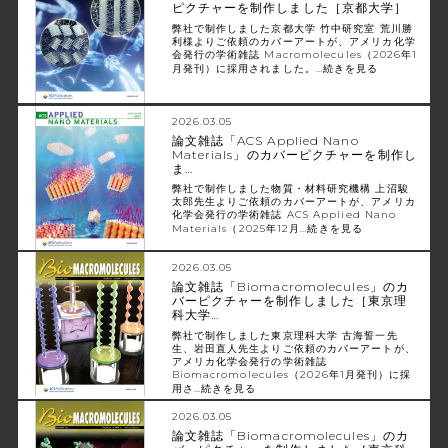
ピクチャーを制作しました［京都大学］
弊社で制作しました京都大学 竹中研究室 荒川勝
利様よりご依頼のカバーアートが、アメリカ化学
会発行の学術雑誌 Macromolecules（2026年1
月発刊）に採用されました。…
続きを見る
2026.03.05
論文雑誌「ACS Applied Nano
Materials」のカバーピクチャーを制作し
ま…
弊社で制作しました物質・材料研究機構 上沼駿
太郎先生よりご依頼のカバーアートが、アメリカ
化学会発行の学術雑誌 ACS Applied Nano
Materials（2025年12月…
続きを見る
2026.03.05
論文雑誌「Biomacromolecules」のカ
バーピクチャーを制作しました［東京理
科大学…
弊社で制作しました東京理科大学 古海誓一先
生、岩田直人先生よりご依頼のカバーアートが、
アメリカ化学会発行の学術雑誌
Biomacromolecules（2026年1月発刊）に採
用さ…
続きを見る
2026.03.05
論文雑誌「Biomacromolecules」のカ