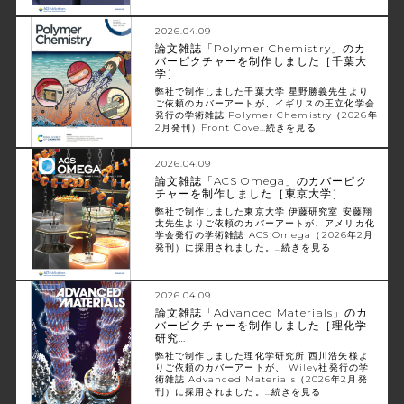
2026.04.09
論文雑誌「Polymer Chemistry」のカ
バーピクチャーを制作しました［千葉大
学］
弊社で制作しました千葉大学 星野勝義先生より
ご依頼のカバーアートが、イギリスの王立化学会
発行の学術雑誌 Polymer Chemistry（2026年
2月発刊）Front Cove…
続きを見る
2026.04.09
論文雑誌「ACS Omega」のカバーピク
チャーを制作しました［東京大学］
弊社で制作しました東京大学 伊藤研究室 安藤翔
太先生よりご依頼のカバーアートが、アメリカ化
学会発行の学術雑誌 ACS Omega（2026年2月
発刊）に採用されました。…
続きを見る
2026.04.09
論文雑誌「Advanced Materials」のカ
バーピクチャーを制作しました［理化学
研究…
弊社で制作しました理化学研究所 西川浩矢様よ
りご依頼のカバーアートが、 Wiley社発行の学
術雑誌 Advanced Materials（2026年2月発
刊）に採用されました。…
続きを見る