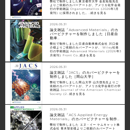
弊社で制作しました東京都市大学 金友拓哉先生
よりご依頼のカバーアートが、アメリカ化学会発
行の学術雑誌 Organometallics（2026年3月
発刊）に採用されました。…
続きを見る
2026.05.31
論文雑誌「Advanced Materials」のカ
バーピクチャーを制作しました［日産自
動車…
弊社で制作しました日産自動車株式会社 川口俊
介様よりご依頼のカバーアートが、 Wiley社発
行の学術雑誌 Advanced Materials（2026年3
月発刊）Front Co…
続きを見る
2026.05.31
論文雑誌「JACS」のカバーピクチャーを
制作しました［岡山大学］
弊社で制作しました岡山大学 山方啓先生よりご
依頼のカバーアートが、アメリカ化学会発行の学
術雑誌 Journal of the American Chemical
Society（2…
続きを見る
2026.05.31
論文雑誌「ACS Applied Energy
Materials」のカバーピクチャーを制作…
弊社で制作しました エヌ・イー ケムキャット株
式会社 青木智史様よりご依頼のカバーアート