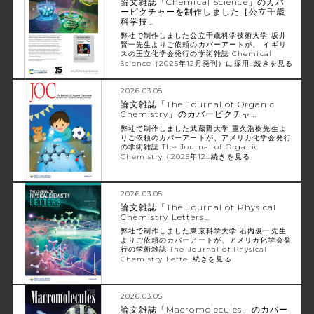
論文雑誌「Chemical Science」のカバ
ーピクチャーを制作しました［公立千歳
科学技…
弊社で制作しました公立千歳科学技術大学 坂井
賢一先生よりご依頼のカバーアートが、 イギリ
スの王立化学会発行の学術雑誌 Chemical
Science（2025年12月発刊）に採用…
続きを見る
2026.03.05
論文雑誌「The Journal of Organic
Chemistry」のカバーピクチャ…
弊社で制作しました武蔵野大学 重久浩樹先生よ
りご依頼のカバーアートが、アメリカ化学会発行
の学術雑誌 The Journal of Organic
Chemistry（2025年12…
続きを見る
2026.03.05
論文雑誌「The Journal of Physical
Chemistry Letters…
弊社で制作しました東京科学大学 石内俊一先生
よりご依頼のカバーアートが、アメリカ化学会発
行の学術雑誌 The Journal of Physical
Chemistry Lette…
続きを見る
2026.03.05
論文雑誌「Macromolecules」のカバー