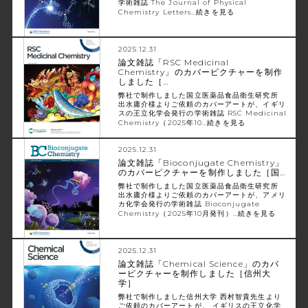
学術雑誌 The Journal of Physical
Chemistry Letters…
続きを見る
2025.12.31
論文雑誌「RSC Medicinal
Chemistry」のカバーピクチャーを制作
しました［…
弊社で制作しました国立医薬品食品衛生研究所
出水庸介様よりご依頼のカバーアートが、イギリ
スの王立化学会発行の学術雑誌 RSC Medicinal
Chemistry（2025年10…
続きを見る
2025.12.31
論文雑誌「Bioconjugate Chemistry」
のカバーピクチャーを制作しました［国…
弊社で制作しました国立医薬品食品衛生研究所
出水庸介様よりご依頼のカバーアートが、アメリ
カ化学会発行の学術雑誌 Bioconjugate
Chemistry（2025年10月発刊）…
続きを見る
2025.12.31
論文雑誌「Chemical Science」のカバ
ーピクチャーを制作しました［信州大
学］
弊社で制作しました信州大学 西村智貴先生より
ご依頼のカバーアートが、 イギリスの王立化学