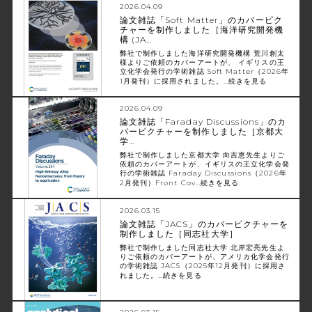
2026.04.09
論文雑誌「Soft Matter」のカバーピク
チャーを制作しました［海洋研究開発機
構 (JA…
弊社で制作しました海洋研究開発機構 荒川創太
様よりご依頼のカバーアートが、 イギリスの王
立化学会発行の学術雑誌 Soft Matter（2026年
1月発刊）に採用されました。…
続きを見る
2026.04.09
論文雑誌「Faraday Discussions」のカ
バーピクチャーを制作しました［京都大
学…
弊社で制作しました京都大学 向吉恵先生よりご
依頼のカバーアートが、イギリスの王立化学会発
行の学術雑誌 Faraday Discussions（2026年
2月発刊）Front Cov…
続きを見る
2026.03.15
論文雑誌「JACS」のカバーピクチャーを
制作しました［同志社大学］
弊社で制作しました同志社大学 北岸宏亮先生よ
りご依頼のカバーアートが、アメリカ化学会発行
の学術雑誌 JACS（2025年12月発刊）に採用さ
れました。…
続きを見る