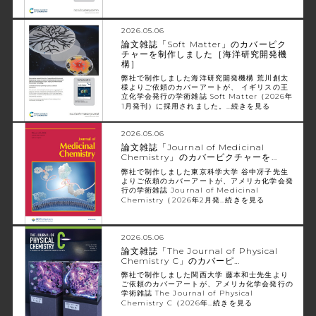
2026.05.06
論文雑誌「Soft Matter」のカバーピク
チャーを制作しました［海洋研究開発機
構］
弊社で制作しました海洋研究開発機構 荒川創太
様よりご依頼のカバーアートが、 イギリスの王
立化学会発行の学術雑誌 Soft Matter（2026年
1月発刊）に採用されました。…
続きを見る
2026.05.06
論文雑誌「Journal of Medicinal
Chemistry」のカバーピクチャーを…
弊社で制作しました東京科学大学 谷中冴子先生
よりご依頼のカバーアートが、アメリカ化学会発
行の学術雑誌 Journal of Medicinal
Chemistry（2026年2月発…
続きを見る
2026.05.06
論文雑誌「The Journal of Physical
Chemistry C」のカバーピ…
弊社で制作しました関西大学 藤本和士先生より
ご依頼のカバーアートが、アメリカ化学会発行の
学術雑誌 The Journal of Physical
Chemistry C（2026年…
続きを見る