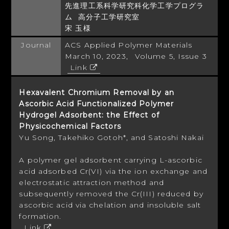
先進理工系科学研究科化学工学プログラ
ム 高分子工学研究室
宋 玉様
Journal
ACS Applied Polymer Materials
March 10, 2023, Volume 5, Issue 3
Link
Hexavalent Chromium Removal by an
Ascorbic Acid Functionalized Polymer
Hydrogel Adsorbent: the Effect of
Physicochemical Factors
Yu Song, Takehiko Gotoh*, and Satoshi Nakai
A polymer gel adsorbent carrying L-ascorbic
acid adsorbed Cr(VI) via the ion exchange and
electrostatic attraction method and
subsequently removed the Cr(III) reduced by
ascorbic acid via chelation and insoluble salt
formation.
Link