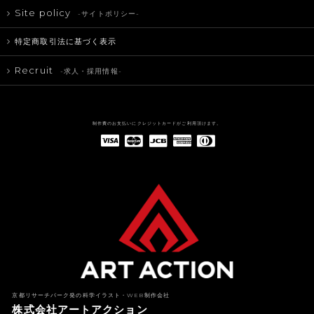
Site policy
-サイトポリシー-
特定商取引法に基づく表示
Recruit
-求人・採用情報-
制作費のお支払いにクレジットカードがご利用頂けます。
American Express(アメリカン・エキスプレス)
Diners Club(ダイナース クラブ)
京都リサーチパーク発の科学イラスト・WEB制作会社
株式会社アートアクション