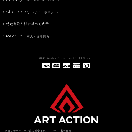
Site policy
-サイトポリシー-
特定商取引法に基づく表示
Recruit
-求人・採用情報-
制作費のお支払いにクレジットカードがご利用頂けます。
American Express(アメリカン・エキスプレス)
Diners Club(ダイナース クラブ)
京都リサーチパーク発の科学イラスト・WEB制作会社