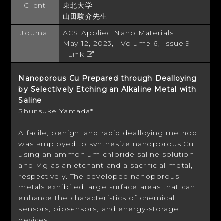
Client
東北大学
山田駿介先生
Journal
ACS Applied Nano Materials
May 12, 2023, Volume 6, Issue 9
Link
Nanoporous Cu Prepared through Dealloying
by Selectively Etching an Alkaline Metal with
Saline
Shunsuke Yamada*
A facile, benign, and rapid dealloying method
was employed to synthesize nanoporous Cu
using an ammonium chloride saline solution
and Mg as an etchant and a sacrificial metal,
respectively. The developed nanoporous
metals exhibited large surface areas that can
enhance the characteristics of chemical
sensors, biosensors, and energy-storage
devices.