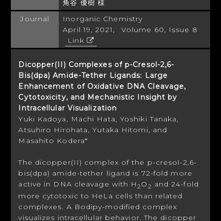
角谷 優樹 様
Journal
Inorganic Chemistry
April 19, 2021, Volume 60, Issue 8
Link
Dicopper(II) Complexes of
p
-Cresol-2,6-
Bis(dpa) Amide-Tether Ligands: Large
Enhancement of Oxidative DNA Cleavage,
Cytotoxicity, and Mechanistic Insight by
Intracellular Visualization
Yuki Kadoya, Machi Hata, Yoshiki Tanaka,
Atsuhiro Hirohata, Yutaka Hitomi, and
Masahito Kodera*
The dicopper(II) complex of the
p
-cresol-2,6-
bis(dpa) amide-tether ligand is 72-fold more
active in DNA cleavage with H
O
and 24-fold
2
2
more cytotoxic to HeLa cells than related
complexes. A Bodipy-modified complex
visualizes intracellular behavior. The dicopper