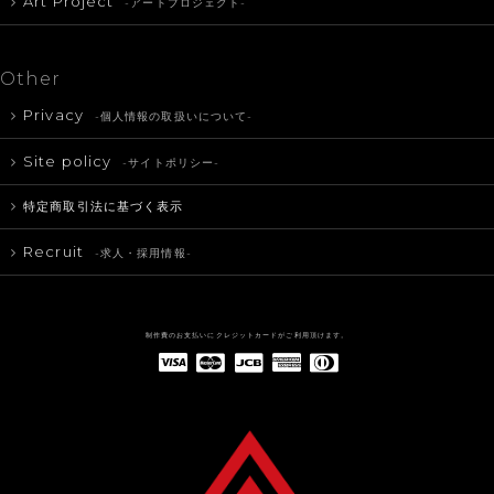
Art Project
-アートプロジェクト-
Other
Privacy
-個人情報の取扱いについて-
Site policy
-サイトポリシー-
特定商取引法に基づく表示
Recruit
-求人・採用情報-
制作費のお支払いにクレジットカードがご利用頂けます。
American Express(アメリカン・エキスプレス)
Diners Club(ダイナース クラブ)