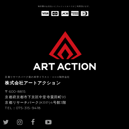
制作費のお支払いにクレジットカードがご利用頂けます。
American Express(アメリカン・エキスプレス)
Diners Club(ダイナース クラブ)
京都リサーチパーク発の科学イラスト・WEB制作会社
株式会社アートアクション
〒600-8815
京都府京都市下京区中堂寺粟田町93
京都リサーチパーク(KRP)4号館3階
TEL：075-315-9418
YouTub
e