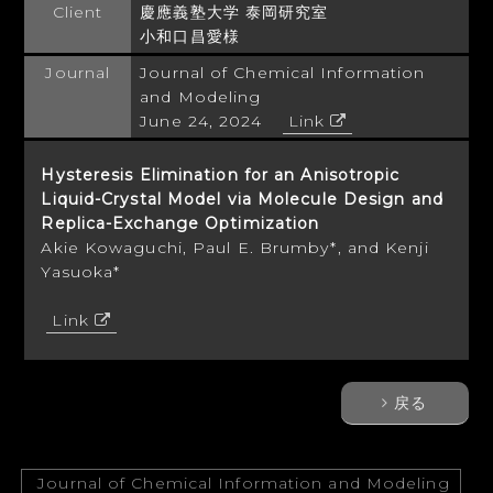
Client
慶應義塾大学 泰岡研究室
小和口昌愛様
Journal
Journal of Chemical Information
and Modeling
June 24, 2024
Link
Hysteresis Elimination for an Anisotropic
Liquid-Crystal Model via Molecule Design and
Replica-Exchange Optimization
Akie Kowaguchi, Paul E. Brumby*, and Kenji
Yasuoka*
Link
戻る
Journal of Chemical Information and Modeling