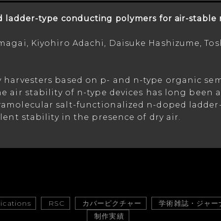
 ladder-type conducting polymers for air-stable 
magai, Kiyohiro Adachi, Daisuke Hashizume, To
 harvesters based on p- and n-type organic se
 air stability of n-type devices has long been 
amolecular salt-functionalized n-doped ladder
ent stability in the presence of dry air.
cations
RSC
カバーピクチャー
学術雑誌・ジャー
制作実績