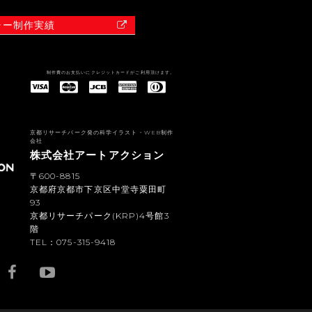
ャー制作実績
制作費のお支払いにクレジットカードがご利用頂けます。
American Express(アメリカン・エキスプレス)
Diners Club(ダイナース クラブ)
京都リサーチパーク発の科学イラスト・WEB制作
会社
株式会社アートアクション
〒600-8815
京都府京都市下京区中堂寺粟田町
93
京都リサーチパーク(KRP)4号館3
階
TEL：075-315-9418
YouTub
e