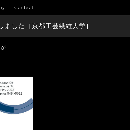
ny
Contact
を制作しました［京都工芸繊維大学］
トが、