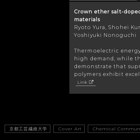
Crown ether salt-doped
materials
Ryoto Yura, Shohei Ku
Yoshiyuki Nonoguchi
Thermoelectric energy
high demand, while the
demonstrate that supr
polymers exhibit excell
Link
京都工芸繊維大学
Cover Art
Chemical Communi