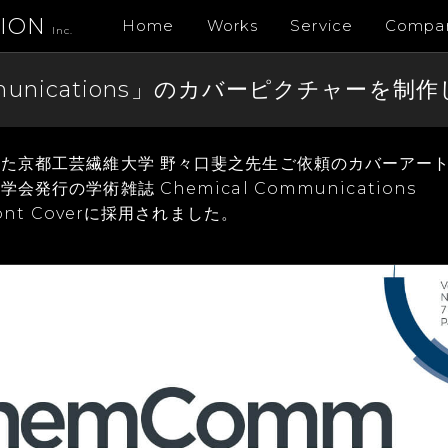
TION
Home
Works
Service
Compa
Inc.
ommunications」のカバーピクチャー
た京都工芸繊維大学 野々口斐之先生ご依頼のカバーアー
発行の学術雑誌 Chemical Communications
ront Coverに採用されました。