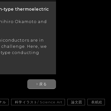
n-type thermoelectric
shihiro Okamoto and
miconductors are in
a challenge. Here, we
-type conducting
戻る
ナル
科学イラスト/ Science Art
論文図
表紙絵