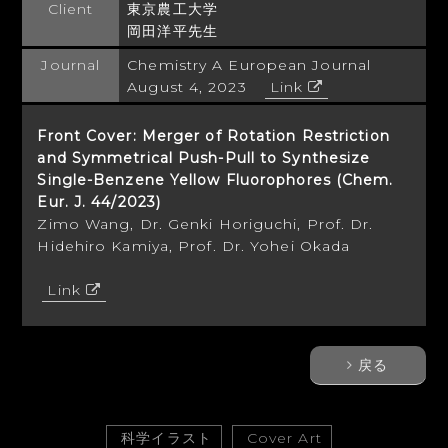
Client
東京農工大学
岡田洋平先生
Journal
Chemistry A European Journal
August 4, 2023
Link
Front Cover: Merger of Rotation Restriction
and Symmetrical Push-Pull to Synthesize
Single-Benzene Yellow Fluorophores (Chem.
Eur. J. 44/2023)
Zimo Wang, Dr. Genki Horiguchi, Prof. Dr.
Hidehiro Kamiya, Prof. Dr. Yohei Okada
Link
戻る
科学イラスト
Cover Art