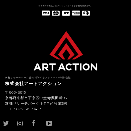
制作費のお支払いにクレジットカードがご利用頂けます。
American Express(アメリカン・エキスプレス)
Diners Club(ダイナース クラブ)
京都リサーチパーク発の科学イラスト・WEB制作会社
株式会社アートアクション
〒600-8815
京都府京都市下京区中堂寺粟田町93
京都リサーチパーク(KRP)4号館3階
TEL：075-315-9418
YouTub
e