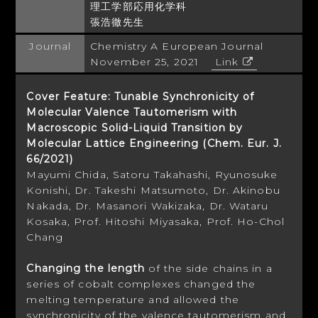
理工学部応用化学科
張浩徹先生
Journal
Chemistry A European Journal
November 25, 2021
Link
Cover Feature: Tunable Synchronicity of
Molecular Valence Tautomerism with
Macroscopic Solid-Liquid Transition by
Molecular Lattice Engineering (Chem. Eur. J.
66/2021)
Mayumi Chida, Satoru Takahashi, Ryunosuke
Konishi, Dr. Takeshi Matsumoto, Dr. Akinobu
Nakada, Dr. Masanori Wakizaka, Dr. Wataru
Kosaka, Prof. Hitoshi Miyasaka, Prof. Ho-Chol
Chang
Changing the length
of the side chains in a
series of cobalt complexes changed the
melting temperature and allowed the
synchronicity of the valence tautomerism and