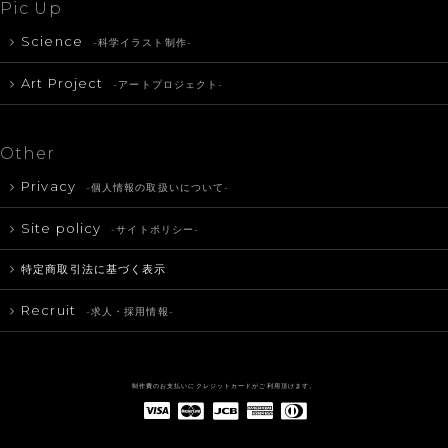
Pic Up
Science
-科学イラスト制作-
Art Project
-アートプロジェクト-
Other
Privacy
-個人情報の取扱いについて-
Site policy
-サイトポリシー-
特定商取引法に基づく表示
Recruit
-求人・採用情報-
制作費のお支払いにクレジットカードがご利用頂けます。
American Express(アメリカン・エキスプレス)
Diners Club(ダイナース クラブ)