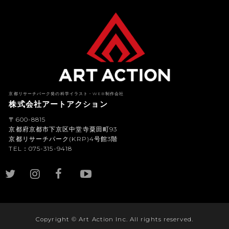
京都リサーチパーク発の科学イラスト・WEB制作会社
株式会社アートアクション
〒600-8815
京都府京都市下京区中堂寺粟田町93
京都リサーチパーク(KRP)4号館3階
TEL：075-315-9418
YouTub
e
Copyright © Art Action Inc. All rights reserved.