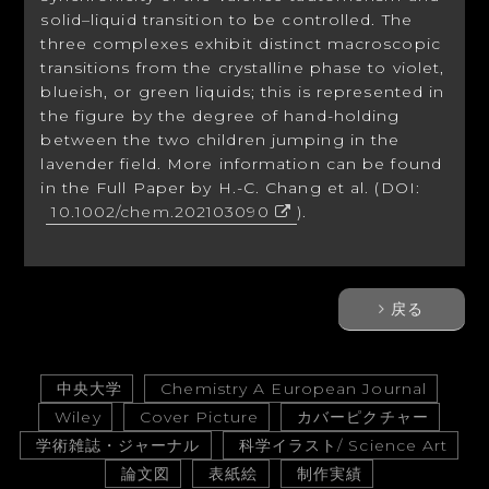
solid–liquid transition to be controlled. The
three complexes exhibit distinct macroscopic
transitions from the crystalline phase to violet,
blueish, or green liquids; this is represented in
the figure by the degree of hand-holding
between the two children jumping in the
lavender field. More information can be found
in the Full Paper by H.-C. Chang et al. (DOI:
10.1002/chem.202103090
).
戻る
中央大学
Chemistry A European Journal
Wiley
Cover Picture
カバーピクチャー
学術雑誌・ジャーナル
科学イラスト/ Science Art
論文図
表紙絵
制作実績