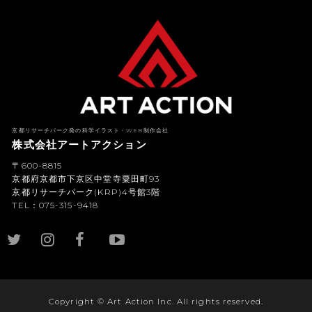
京都リサーチパーク発の科学イラスト・WEB制作会社
株式会社アートアクション
〒600-8815
京都府京都市下京区中堂寺粟田町93
京都リサーチパーク(KRP)4号館3階
TEL：075-315-9418
YouTub
e
Copyright © Art Action Inc. All rights reserved.