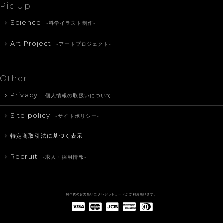
Pic Up
Science
-科学イラスト制作-
Art Project
-アートプロジェクト-
Other
Privacy
-個人情報の取扱いについて-
Site policy
-サイトポリシー-
特定商取引法に基づく表示
Recruit
-求人・採用情報-
制作費のお支払いにクレジットカードがご利用頂けます。
American Express(アメリカン・エキスプレス)
Diners Club(ダイナース クラブ)