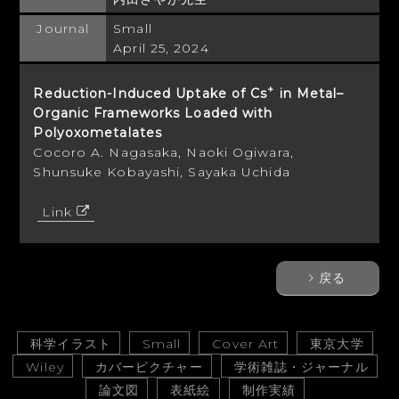
Journal
Small
April 25, 2024
+
Reduction-Induced Uptake of Cs
in Metal–
Organic Frameworks Loaded with
Polyoxometalates
Cocoro A. Nagasaka, Naoki Ogiwara,
Shunsuke Kobayashi, Sayaka Uchida
Link
戻る
科学イラスト
Small
Cover Art
東京大学
Wiley
カバーピクチャー
学術雑誌・ジャーナル
論文図
表紙絵
制作実績