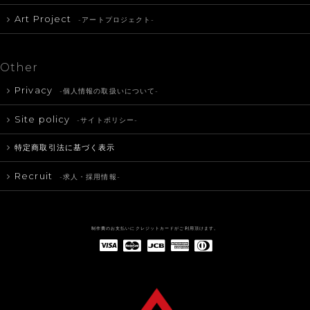
Art Project
-アートプロジェクト-
Other
Privacy
-個人情報の取扱いについて-
Site policy
-サイトポリシー-
特定商取引法に基づく表示
Recruit
-求人・採用情報-
制作費のお支払いにクレジットカードがご利用頂けます。
American Express(アメリカン・エキスプレス)
Diners Club(ダイナース クラブ)