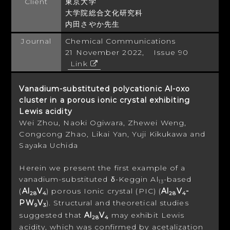
Client
東京大学
大学院総合文化研究科
内田さやか先生
Journal
Chemical Communications
21 November 2022, Issue 90
Link
Vanadium-substituted polycationic Al-oxo
cluster in a porous ionic crystal exhibiting
Lewis acidity
Wei Zhou, Naoki Ogiwara, Zhewei Weng,
Congcong Zhao, Likai Yan, Yuji Kikukawa and
Sayaka Uchida
Herein we present the first example of a
vanadium-substituted δ-Keggin Al
-based
13
(
Al
V
) porous Ionic crystal (PIC) (
Al
V
-
28
4
28
4
PW
V
). Structural and theoretical studies
9
3
suggested that
Al
V
may exhibit Lewis
28
4
acidity, which was confirmed by acetalization