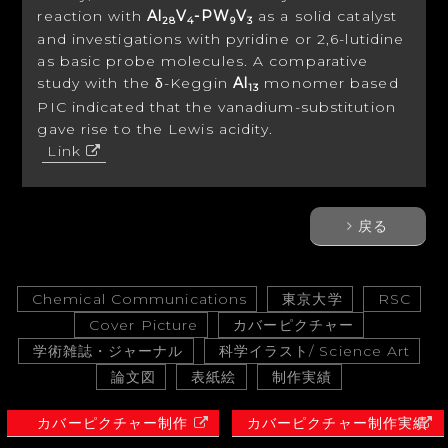
reaction with
Al
V
-PW
V
as a solid catalyst
28
4
9
3
and investigations with pyridine or 2,6-lutidine
as basic probe molecules. A comparative
study with the δ-Keggin
Al
monomer based
13
PIC indicated that the vanadium-substitution
gave rise to the Lewis acidity.
Link
戻る
Chemical Communications
東京大学
RSC
Cover Picture
カバーピクチャー
学術雑誌・ジャーナル
科学イラスト/ Science Art
論文図
表紙絵
制作実績
カバーピクチャー制作
カバーピクチャー制作実績