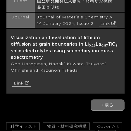
Client
国立研究開発法人物質・材料研究機構
桑田直明様
Journal
Journal of Materials Chemistry A
14 January 2024, Issue 2
Link
Visualization and evaluation of lithium
diffusion at grain boundaries in Li
La
TiO
0.29
0.57
3
solid electrolytes using secondary ion mass
spectrometry
Gen Hasegawa, Naoaki Kuwata, Tsuyoshi
Ohnishi and Kazunori Takada
Link
戻る
科学イラスト
物質・材料研究機構
Cover Art