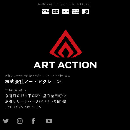
制作費のお支払いにクレジットカードがご利用頂けます。
American Express(アメリカン・エキスプレス)
Diners Club(ダイナース クラブ)
京都リサーチパーク発の科学イラスト・WEB制作会社
株式会社アートアクション
〒600-8815
京都府京都市下京区中堂寺粟田町93
京都リサーチパーク(KRP)4号館3階
TEL：075-315-9418
YouTub
e