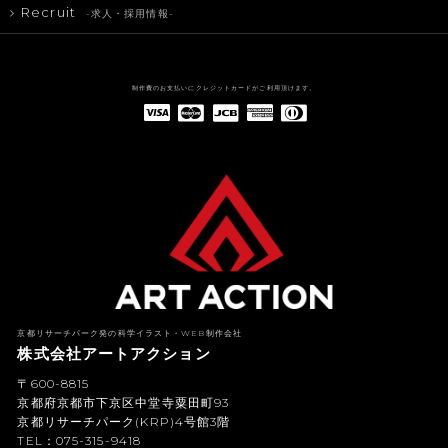
Recruit
-求人・採用情報-
制作費のお支払いにクレジットカードがご利用頂けます。
American Express(アメリカン・エキスプレス)
Diners Club(ダイナース クラブ)
京都リサーチパーク発の科学イラスト・WEB制作会社
株式会社アートアクション
〒600-8815
京都府京都市下京区中堂寺粟田町93
京都リサーチパーク(KRP)4号館3階
TEL：075-315-9418