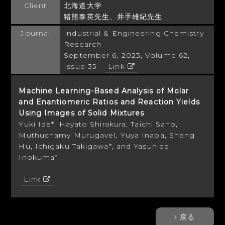
Client
北海道大学
猪熊泰英先生、井手雄紀先生
Journal
Industrial & Engineering Chemistry
Research
September 6, 2023, Volume 62,
Issue 35
Link
Machine Learning-Based Analysis of Molar
and Enantiomeric Ratios and Reaction Yields
Using Images of Solid Mixtures
Yuki Ide*, Hayato Shirakura, Taichi Sano,
Muthuchamy Murugavel, Yuya Inaba, Sheng
Hu, Ichigaku Takigawa*, and Yasuhide
Inokuma*
Link
戻る