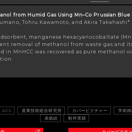
anol from Humid Gas Using Mn–Co Prussian Blue
Numano, Tohru Kawamoto, and Akira Takahashi*
 adsorbent, manganese hexacyanocobaltate (Mn
cient removal of methanol from waste gas and it
d in MnHCC was recovered as pure methanol vi
tion.
ACS
産業技術総合研究所
カバーピクチャー
学術雑
表紙絵
制作実績
制作
カバーピクチ