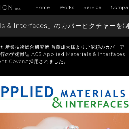
TION
Home
Works
Service
Compa
Inc.
erials & Interfaces」のカバーピ
た産業技術総合研究所 首藤雄大様よりご依頼のカバーア
術雑誌 ACS Applied Materials & Interfaces
ront Coverに採用されました。