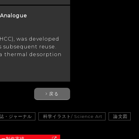
 Analogue
HCC), was developed
s subsequent reuse.
a thermal desorption
戻る
誌・ジャーナル
科学イラスト/ Science Art
論文図
ャー制作実績