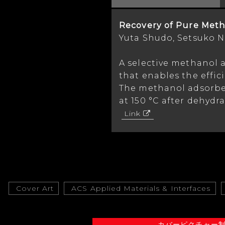
Recovery of Pure Meth
Yuta Shudo, Setsuko 
A selective methanol
that enables the effi
The methanol adsorbe
at 150 °C after dehydra
Link
Cover Art
ACS Applied Materials & Interfaces
カバーピクチャー