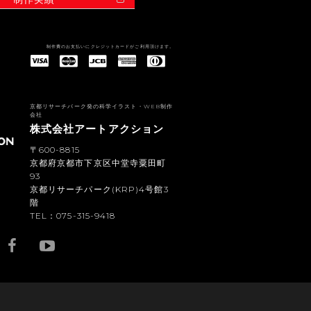
制作費のお支払いにクレジットカードがご利用頂けます。
American Express(アメリカン・エキスプレス)
Diners Club(ダイナース クラブ)
京都リサーチパーク発の科学イラスト・WEB制作
会社
株式会社アートアクション
〒600-8815
京都府京都市下京区中堂寺粟田町
93
京都リサーチパーク(KRP)4号館3
階
TEL：075-315-9418
YouTub
e