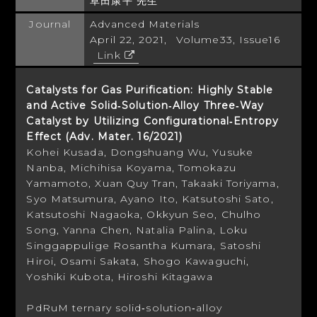
草田康平 先生
Journal
Advanced Materials
April 22, 2021, Volume33, Issue16
Link
Catalysts for Gas Purification: Highly Stable
and Active Solid‐Solution‐Alloy Three‐Way
Catalyst by Utilizing Configurational‐Entropy
Effect (Adv. Mater. 16/2021)
Kohei Kusada, Dongshuang Wu, Yusuke
Nanba, Michihisa Koyama, Tomokazu
Yamamoto,
Xuan Quy Tran, Takaaki Toriyama,
Syo Matsumura, Ayano Ito, Katsutoshi Sato,
Katsutoshi Nagaoka, Okkyun Seo, Chulho
Song, Yanna Chen, Natalia Palina,
Loku
Singgappulige Rosantha Kumara, Satoshi
Hiroi, Osami Sakata, Shogo Kawaguchi,
Yoshiki Kubota, Hiroshi Kitagawa
PdRuM ternary solid‐solution‐alloy