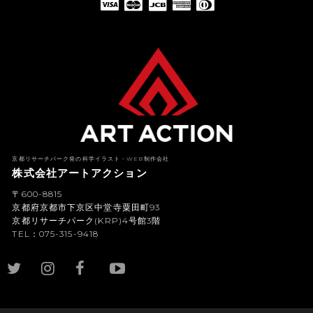
American Express(アメリカン・エキスプレス)
Diners Club(ダイナース クラブ)
京都リサーチパーク発の科学イラスト・WEB制作会社
株式会社アートアクション
〒600-8815
京都府京都市下京区中堂寺粟田町93
京都リサーチパーク(KRP)4号館3階
TEL：075-315-9418
YouTub
e