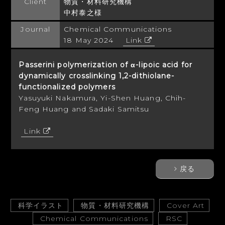
Client
物質・材料研究機構
中村泰之様
Journal
Chemical Communications
18 May 2024
Link
Passerini polymerization of α-lipoic acid for
dynamically crosslinking 1,2-dithiolane-
functionalized polymers
Yasuyuki Nakamura, Yi-Shen Huang, Chih-
Feng Huang and Sadaki Samitsu
Link
戻る
科学イラスト
物質・材料研究機構
Cover Art
Chemical Communications
RSC