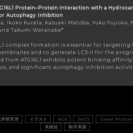
16L1 Protein–Protein Interaction with a Hydroca
or Autophagy Inhibition
a, Ikuko Kurata, Kazuaki Matoba, Yuko Fujioka,
 and Takumi Watanabe*
1 complex formation is essential for targeting
embranes and to generate LC3-II for the progr
d from ATG16L1 exhibits potent binding affinity 
is, and significant autophagy inhibition activiti
化学研究所
イラスト
ACS
JACS
Cover Picture
表紙絵
制作実績