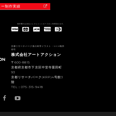
ャー制作実績
制作費のお支払いにクレジットカードがご利用頂けます。
American Express(アメリカン・エキスプレス)
Diners Club(ダイナース クラブ)
京都リサーチパーク発の科学イラスト・WEB制作
会社
株式会社アートアクション
〒600-8815
京都府京都市下京区中堂寺粟田町
93
京都リサーチパーク(KRP)4号館3
階
TEL：075-315-9418
YouTub
e