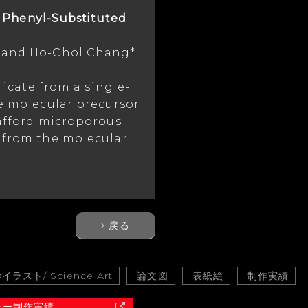
f Phenyl-Substituted
, and Ho-Chol Chang*
icate from a single-
e molecular precursor
 afford microporous
d from the molecular
戻る
イラスト/ Science Art
論文図
表紙絵
制作実績
ャー制作実績