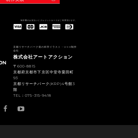
制作費のお支払いにクレジットカードがご利用頂けます。
American Express(アメリカン・エキスプレス)
Diners Club(ダイナース クラブ)
京都リサーチパーク発の科学イラスト・WEB制作
会社
株式会社アートアクション
〒600-8815
京都府京都市下京区中堂寺粟田町
93
京都リサーチパーク(KRP)4号館3
階
TEL：075-315-9418
YouTub
e