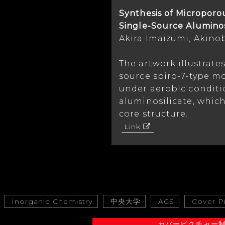
Synthesis of Microporo
Single-Source Aluminos
Akira Imaizumi, Akino
The artwork illustrates
source spiro-7-type m
under aerobic conditi
aluminosilicate, whic
core structure.
Link
Inorganic Chemistry
中央大学
ACS
Cover P
カバーピクチャー