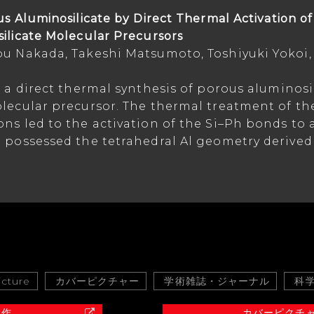
us Aluminosilicate by Direct Thermal Activation o
ilicate Molecular Precursors
bu Nakada, Takeshi Matsumoto, Toshiyuki Yokoi
 a
direct thermal synthesis of porous aluminosil
olecular precursor. The thermal treatment of
th
ons led to the activation of the Si–Ph bonds to
h possessed the tetrahedral Al geometry derive
icture
カバーピクチャー
学術雑誌・ジャーナル
科学
制作
カバーピクチ