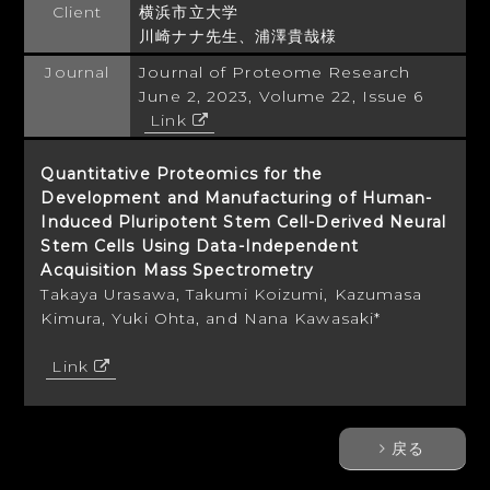
Client
横浜市立大学
川崎ナナ先生、浦澤貴哉様
Journal
Journal of Proteome Research
June 2, 2023, Volume 22, Issue 6
Link
Quantitative Proteomics for the
Development and Manufacturing of Human-
Induced Pluripotent Stem Cell-Derived Neural
Stem Cells Using Data-Independent
Acquisition Mass Spectrometry
Takaya Urasawa, Takumi Koizumi, Kazumasa
Kimura, Yuki Ohta, and Nana Kawasaki*
Link
戻る