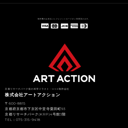
制作費のお支払いにクレジットカードがご利用頂けます。
American Express(アメリカン・エキスプレス)
Diners Club(ダイナース クラブ)
京都リサーチパーク発の科学イラスト・WEB制作会社
株式会社アートアクション
〒600-8815
京都府京都市下京区中堂寺粟田町93
京都リサーチパーク(KRP)4号館3階
TEL：075-315-9418