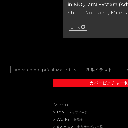
in SiO
–ZrN System (Ad
2
Shinji Noguchi, Milena
Link
Advanced Optical Materials
科学イラスト
Co
カバーピクチャー
Menu
Top
-トップページ-
Works
-作品集-
Service
-制作サービス一覧-