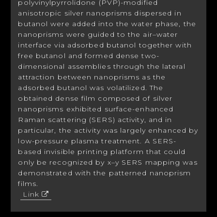
polyvinylpyrrolidone (PVP)-modified
anisotropic silver nanoprisms dispersed in
butanol were added into the water phase, the
nanoprisms were guided to the air–water
interface
via
adsorbed butanol together with
free butanol and formed dense two-
dimensional assemblies through the lateral
attraction between nanoprisms as the
adsorbed butanol was volatilized. The
obtained dense film composed of silver
nanoprisms exhibited surface-enhanced
Raman scattering (SERS) activity, and in
particular, the activity was largely enhanced by
low-pressure plasma treatment. A SERS-
based invisible printing platform that could
only be recognized by
x
–
y
SERS mapping was
demonstrated with the patterned nanoprism
films.
Link