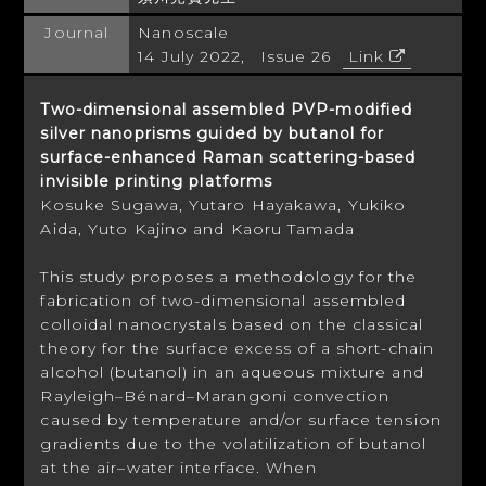
Journal
Nanoscale
14 July 2022, Issue 26
Link
Two-dimensional assembled PVP-modified
silver nanoprisms guided by butanol for
surface-enhanced Raman scattering-based
invisible printing platforms
Kosuke Sugawa, Yutaro Hayakawa, Yukiko
Aida, Yuto Kajino and Kaoru Tamada
This study proposes a methodology for the
fabrication of two-dimensional assembled
colloidal nanocrystals based on the classical
theory for the surface excess of a short-chain
alcohol (butanol) in an aqueous mixture and
Rayleigh–Bénard–Marangoni convection
caused by temperature and/or surface tension
gradients due to the volatilization of butanol
at the air–water interface. When