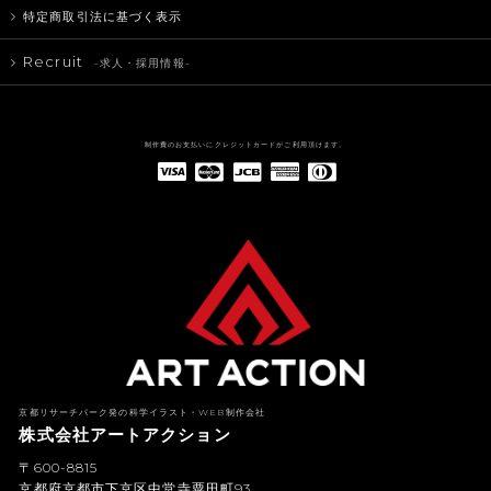
特定商取引法に基づく表示
Recruit
-求人・採用情報-
制作費のお支払いにクレジットカードがご利用頂けます。
American Express(アメリカン・エキスプレス)
Diners Club(ダイナース クラブ)
京都リサーチパーク発の科学イラスト・WEB制作会社
株式会社アートアクション
〒600-8815
京都府京都市下京区中堂寺粟田町93