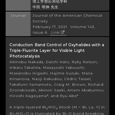
理工学部応用化学科
中田 明伸 先生
Journal
Journal of the American Chemical
Society
February 17, 2021 Volume 143,
Issue 6
Link
Conduction Band Control of Oxyhalides with a
Triple-Fluorite Layer for Visible Light
Photocatalysis
Akinobu Nakada, Daichi Kato, Ryky Nelson,
Hikaru Takahira, Masayoshi Yabuuchi,
Masanobu Higashi, Hajime Suzuki, Maria
Kirsanova, Naoji Kakudou, Cédric Tassel,
Takafumi Yamamoto, Craig M. Brown, Richard
Dronskowski, Akinori Saeki, Artem Abakumov,
Hiroshi Kageyama*,
and Ryu Abe*
A triple-layered Bi
MO
block (M = Bi, La, Y) in
2
4
Bi
MO
Cl is truncated by Bi–O bond breaking,
2
4