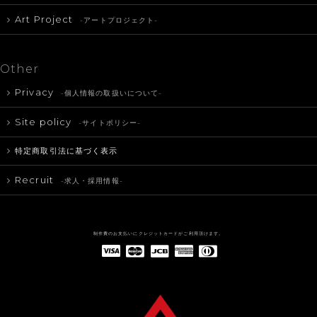
Art Project
-アートプロジェクト-
Other
Privacy
-個人情報の取扱いについて-
Site policy
-サイトポリシー-
特定商取引法に基づく表示
Recruit
-求人・採用情報-
制作費のお支払いにクレジットカードがご利用頂けます。
American Express(アメリカン・エキスプレス)
Diners Club(ダイナース クラブ)