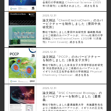
会発行の学術雑誌 Chemical Science（2025
年9月発刊）に採用されました。…
続きを見る
2025.12.31
論文雑誌「ChemElectroChem」のカバ
ーピクチャーを制作しました［豊田中央
研究所］
弊社で制作しました豊田中央研究所 篠崎数馬様
よりご依頼のカバーアートが、Wiley社発行の学
術雑誌 ChemElectroChem（2025年 10月発
刊）Front Coverに…
続きを見る
2025.12.31
論文雑誌「PCCP」のカバーピクチャー
を制作しました［奈良女子大学］
弊社で制作しました奈良女子大学理学部吉村研究
室 河合里紗先生よりご依頼のカバーアートが、
イギリスの王立化学会発行の学術雑誌 Physical
Chemistry Chemical …
続きを見る
2025.12.31
論文雑誌「RSC Chemical Biology」の
カバーピクチャーを制作しました［慶應
義…
弊社で制作しました慶應義塾大学 布施慶和先生
よりご依頼のカバーアートが、イギリスの王立化