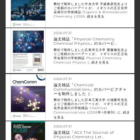
弊社で制作しました中央大学 不破春彦先生より
ご依頼のカバーアートが、 イギリスの王立化学
会発行の学術雑誌 Organic & Biomolecular
Chemistry（2026…
続きを見る
2026.07.31
論文雑誌「Physical Chemistry
Chemical Physics」のカバーピ…
弊社で制作しました広島市立大学 齋藤徹先生よ
りご依頼のカバーアートが、 イギリスの王立化
学会発行の学術雑誌 Physical Chemistry
Chemical Physics（…
続きを見る
2026.07.31
論文雑誌「Chemical
Communications」のカバーピクチャ
ーを制作しました［…
弊社で制作しました日本工業大学 小池隆司先生
よりご依頼のカバーアートが、 イギリスの王立
化学会発行の学術雑誌 Chemical
Communications（2026年4月発刊）に…
続き
を見る
2026.07.31
論文雑誌「ACS The Journal of
Physical Chemistry Let…