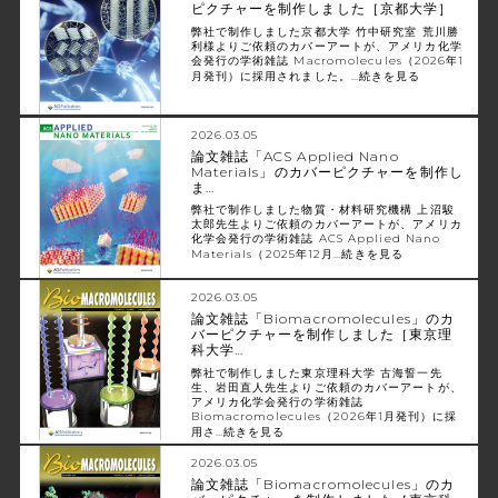
ピクチャーを制作しました［京都大学］
弊社で制作しました京都大学 竹中研究室 荒川勝
利様よりご依頼のカバーアートが、アメリカ化学
会発行の学術雑誌 Macromolecules（2026年1
月発刊）に採用されました。…
続きを見る
2026.03.05
論文雑誌「ACS Applied Nano
Materials」のカバーピクチャーを制作し
ま…
弊社で制作しました物質・材料研究機構 上沼駿
太郎先生よりご依頼のカバーアートが、アメリカ
化学会発行の学術雑誌 ACS Applied Nano
Materials（2025年12月…
続きを見る
2026.03.05
論文雑誌「Biomacromolecules」のカ
バーピクチャーを制作しました［東京理
科大学…
弊社で制作しました東京理科大学 古海誓一先
生、岩田直人先生よりご依頼のカバーアートが、
アメリカ化学会発行の学術雑誌
Biomacromolecules（2026年1月発刊）に採
用さ…
続きを見る
2026.03.05
論文雑誌「Biomacromolecules」のカ