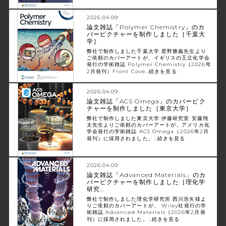
2026.04.09
論文雑誌「Polymer Chemistry」のカ
バーピクチャーを制作しました［千葉大
学］
弊社で制作しました千葉大学 星野勝義先生より
ご依頼のカバーアートが、イギリスの王立化学会
発行の学術雑誌 Polymer Chemistry（2026年
2月発刊）Front Cove…
続きを見る
2026.04.09
論文雑誌「ACS Omega」のカバーピク
チャーを制作しました［東京大学］
弊社で制作しました東京大学 伊藤研究室 安藤翔
太先生よりご依頼のカバーアートが、アメリカ化
学会発行の学術雑誌 ACS Omega（2026年2月
発刊）に採用されました。…
続きを見る
2026.04.09
論文雑誌「Advanced Materials」のカ
バーピクチャーを制作しました［理化学
研究…
弊社で制作しました理化学研究所 西川浩矢様よ
りご依頼のカバーアートが、 Wiley社発行の学
術雑誌 Advanced Materials（2026年2月発
刊）に採用されました。…
続きを見る