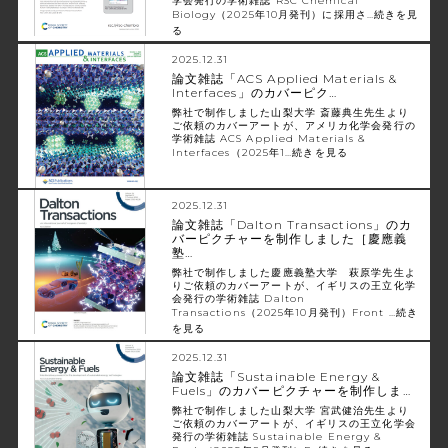
学会発行の学術雑誌 RSC Chemical
Biology（2025年10月発刊）に採用さ…
続きを見
る
2025.12.31
論文雑誌「ACS Applied Materials &
Interfaces」のカバーピク…
弊社で制作しました山梨大学 斎藤典生先生より
ご依頼のカバーアートが、アメリカ化学会発行の
学術雑誌 ACS Applied Materials &
Interfaces（2025年1…
続きを見る
2025.12.31
論文雑誌「Dalton Transactions」のカ
バーピクチャーを制作しました［慶應義
塾…
弊社で制作しました慶應義塾大学 萩原学先生よ
りご依頼のカバーアートが、イギリスの王立化学
会発行の学術雑誌 Dalton
Transactions（2025年10月発刊）Front …
続き
を見る
2025.12.31
論文雑誌「Sustainable Energy &
Fuels」のカバーピクチャーを制作しま…
弊社で制作しました山梨大学 宮武健治先生より
ご依頼のカバーアートが、イギリスの王立化学会
発行の学術雑誌 Sustainable Energy &