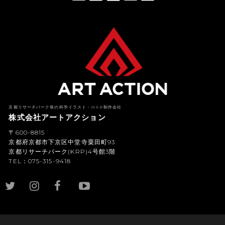
American Express(アメリカン・エキスプレス)
Diners Club(ダイナース クラブ)
京都リサーチパーク発の科学イラスト・WEB制作会社
株式会社アートアクション
〒600-8815
京都府京都市下京区中堂寺粟田町93
京都リサーチパーク(KRP)4号館3階
TEL：075-315-9418
YouTub
e