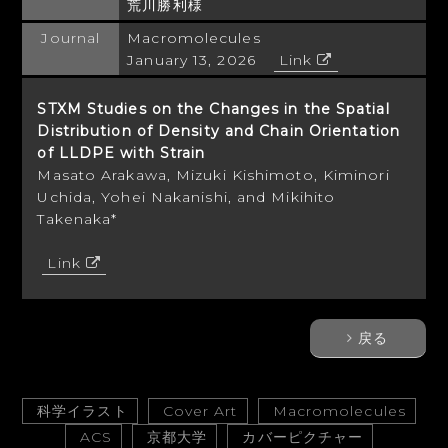
荒川勝利様
Journal
Macromolecules
January 13, 2026
Link
STXM Studies on the Changes in the Spatial
Distribution of Density and Chain Orientation
of LLDPE with Strain
Masato Arakawa, Mizuki Kishimoto, Kiminori
Uchida, Yohei Nakanishi, and Mikihito
Takenaka*
Link
戻る
科学イラスト
Cover Art
Macromolecules
ACS
京都大学
カバーピクチャー