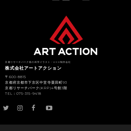
American Express(アメリカン・エキスプレス)
Diners Club(ダイナース クラブ)
京都リサーチパーク発の科学イラスト・WEB制作会社
株式会社アートアクション
〒600-8815
京都府京都市下京区中堂寺粟田町93
京都リサーチパーク(KRP)4号館3階
TEL：075-315-9418
YouTub
e