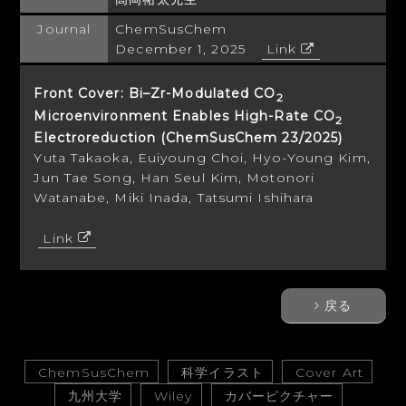
Journal
ChemSusChem
December 1, 2025
Link
Front Cover: Bi–Zr-Modulated CO
2
Microenvironment Enables High-Rate CO
2
Electroreduction (ChemSusChem 23/2025)
Yuta Takaoka, Euiyoung Choi, Hyo-Young Kim,
Jun Tae Song, Han Seul Kim, Motonori
Watanabe, Miki Inada, Tatsumi Ishihara
Link
戻る
ChemSusChem
科学イラスト
Cover Art
九州大学
Wiley
カバーピクチャー