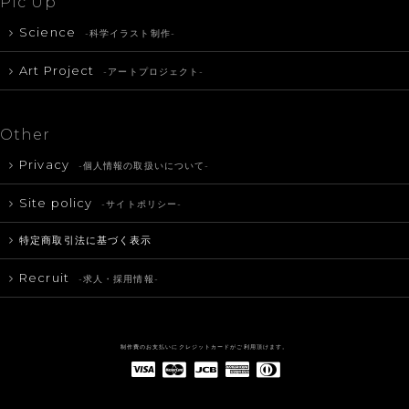
Pic Up
Science
-科学イラスト制作-
Art Project
-アートプロジェクト-
Other
Privacy
-個人情報の取扱いについて-
Site policy
-サイトポリシー-
特定商取引法に基づく表示
Recruit
-求人・採用情報-
制作費のお支払いにクレジットカードがご利用頂けます。
American Express(アメリカン・エキスプレス)
Diners Club(ダイナース クラブ)