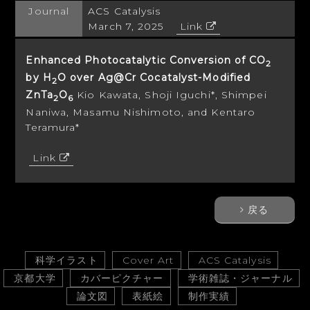
Journal
ACS Catalysis
March 7, 2025
Link
Enhanced Photocatalytic Conversion of CO
2
by H
O over Ag@Cr Cocatalyst-Modified
2
ZnTa
O
Kio Kawata, Shoji Iguchi*, Shimpei
2
6
Naniwa, Masamu Nishimoto, and Kentaro
Teramura*
Link
戻る
科学イラスト
Cover Art
ACS Catalysis
京都大学
カバーピクチャー
学術雑誌・ジャーナル
論文図
表紙絵
制作実績