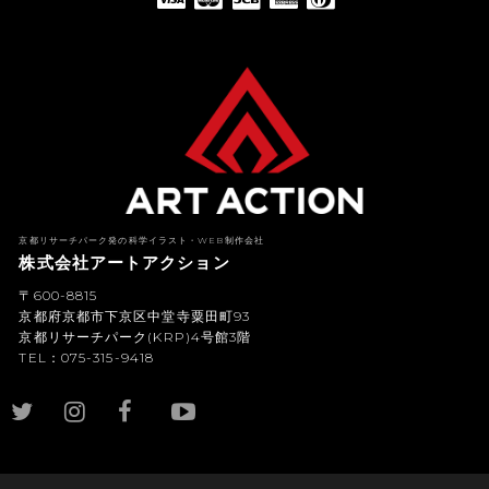
American Express(アメリカン・エキスプレス)
Diners Club(ダイナース クラブ)
京都リサーチパーク発の科学イラスト・WEB制作会社
株式会社アートアクション
〒600-8815
京都府京都市下京区中堂寺粟田町93
京都リサーチパーク(KRP)4号館3階
TEL：075-315-9418
YouTub
e