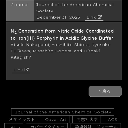
Journal
Journal of the American Chemical
Society
December 31, 2025
Link
N
Generation from Nitric Oxide Coordinated
2
to Iron(III) Porphyrin in Acidic Glycine Buffer
Atsuki Nakagami, Yoshihito Shiota, Kyosuke
Fujikawa, Masahito Kodera, and Hiroaki
Kitagishi*
Link
戻る
Journal of the American Chemical Society
科学イラスト
Cover Art
同志社大学
ACS
JACS
カバーピクチャー
学術雑誌・ジャーナル