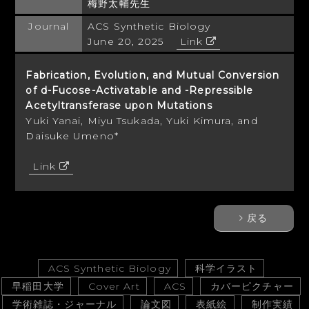
梅野太輔先生
Journal
ACS Synthetic Biology
June 20, 2025
Link
Fabrication, Evolution, and Mutual Conversion
of
d
-Fucose-Activatable and -Repressible
Acetyltransferase upon Mutations
Yuki Yanai, Miyu Tsukada, Yuki Kimura, and
Daisuke Umeno*
Link
戻る
ACS Synthetic Biology
科学イラスト
早稲田大学
Cover Art
ACS
カバーピクチャー
学術雑誌・ジャーナル
論文図
表紙絵
制作実績