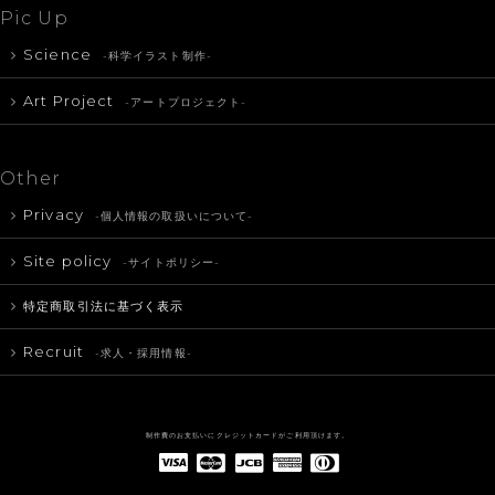
Pic Up
Science
-科学イラスト制作-
Art Project
-アートプロジェクト-
Other
Privacy
-個人情報の取扱いについて-
Site policy
-サイトポリシー-
特定商取引法に基づく表示
Recruit
-求人・採用情報-
制作費のお支払いにクレジットカードがご利用頂けます。
American Express(アメリカン・エキスプレス)
Diners Club(ダイナース クラブ)