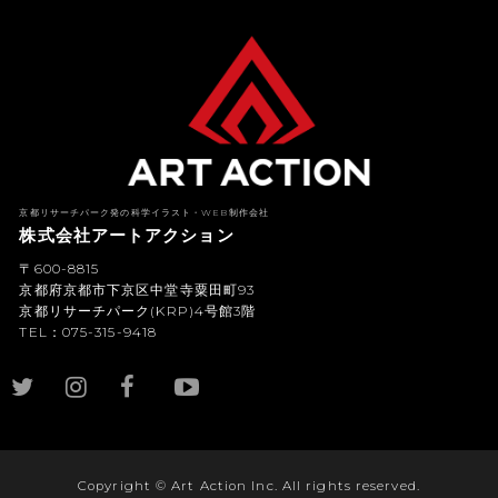
京都リサーチパーク発の科学イラスト・WEB制作会社
株式会社アートアクション
〒600-8815
京都府京都市下京区中堂寺粟田町93
京都リサーチパーク(KRP)4号館3階
TEL：075-315-9418
YouTub
e
Copyright © Art Action Inc. All rights reserved.