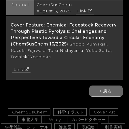
Journal
ChemSusChem
August 6, 2025
Link
Cover Feature: Chemical Feedstock Recovery
Through Plastic Pyrolysis: Challenges and
Perspectives Toward a Circular Economy
(ChemSusChem 16/2025)
Shogo Kumagai,
Kazuki Fujiwara, Toru Nishiyama, Yuko Saito,
Toshiaki Yoshioka
Link
戻る
ChemSusChem
科学イラスト
Cover Art
東北大学
Wiley
カバーピクチャー
学術雑誌・ジャーナル
論文図
表紙絵
制作実績