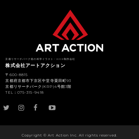
京都リサーチパーク発の科学イラスト・WEB制作会社
株式会社アートアクション
〒600-8815
京都府京都市下京区中堂寺粟田町93
京都リサーチパーク(KRP)4号館3階
TEL：075-315-9418
YouTub
e
Copyright © Art Action Inc. All rights reserved.