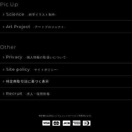
Pic Up
Science
-科学イラスト制作-
Art Project
-アートプロジェクト-
Other
Privacy
-個人情報の取扱いについて-
Site policy
-サイトポリシー-
特定商取引法に基づく表示
Recruit
-求人・採用情報-
制作費のお支払いにクレジットカードがご利用頂けます。
American Express(アメリカン・エキスプレス)
Diners Club(ダイナース クラブ)