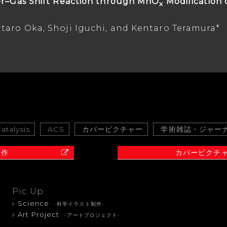
er–Gas Shift Reaction through MnO
Modification
x
taro Oka, Shoji Iguchi, and Kentaro Teramura*
atalysis
ACS
カバーピクチャー
学術雑誌・ジャー
制作
カバーピクチ
Pic Up
Science
-科学イラスト制作-
Art Project
-アートプロジェクト-