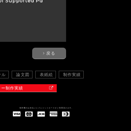
 of Supported Pd
戻る
ナル
論文図
表紙絵
制作実績
ャー制作実績
制作費のお支払いにクレジットカードがご利用頂けます。
American Express(アメリカン・エキスプレス)
Diners Club(ダイナース クラブ)