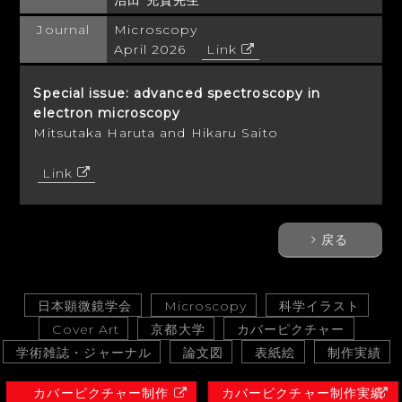
治田 充貴先生
Journal
Microscopy
April 2026
Link
Special issue: advanced spectroscopy in
electron microscopy
Mitsutaka Haruta and Hikaru Saito
Link
戻る
日本顕微鏡学会
Microscopy
科学イラスト
Cover Art
京都大学
カバーピクチャー
学術雑誌・ジャーナル
論文図
表紙絵
制作実績
カバーピクチャー制作
カバーピクチャー制作実績