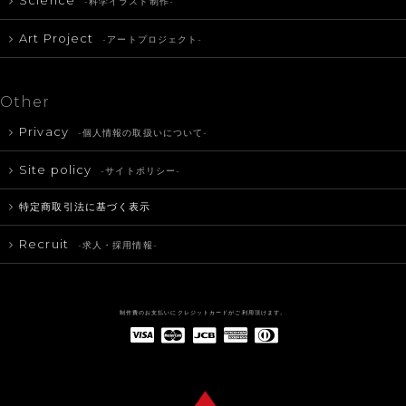
Science
-科学イラスト制作-
Art Project
-アートプロジェクト-
Other
Privacy
-個人情報の取扱いについて-
Site policy
-サイトポリシー-
特定商取引法に基づく表示
Recruit
-求人・採用情報-
制作費のお支払いにクレジットカードがご利用頂けます。
American Express(アメリカン・エキスプレス)
Diners Club(ダイナース クラブ)