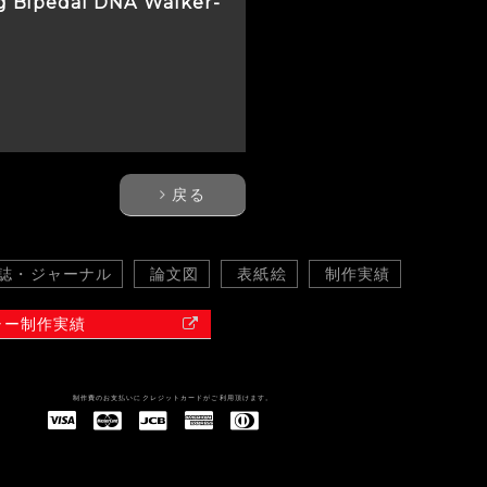
ng Bipedal DNA Walker-
戻る
誌・ジャーナル
論文図
表紙絵
制作実績
ャー制作実績
制作費のお支払いにクレジットカードがご利用頂けます。
American Express(アメリカン・エキスプレス)
Diners Club(ダイナース クラブ)