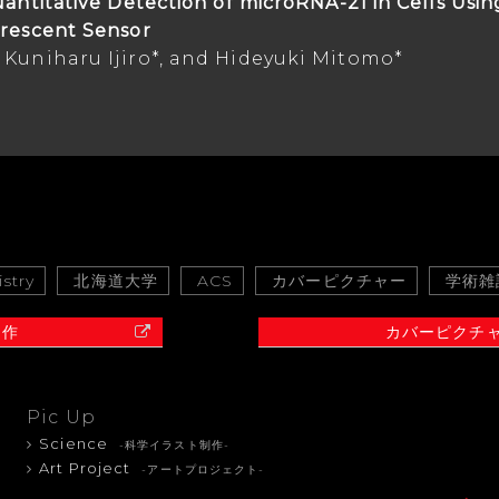
uantitative Detection of microRNA-21 in Cells Usi
orescent Sensor
 Kuniharu Ijiro*, and Hideyuki Mitomo*
stry
北海道大学
ACS
カバーピクチャー
学術雑
制作
カバーピクチ
Pic Up
Science
-科学イラスト制作-
Art Project
-アートプロジェクト-