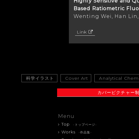
Highly Sensitive and Q
Based Ratiometric Flu
Wenting Wei, Han Lin,
Link
科学イラスト
Cover Art
Analytical Chemi
カバーピクチャー
Menu
Top
-トップページ-
Works
-作品集-