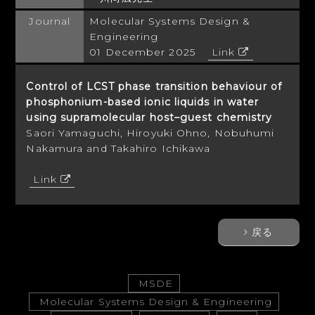
Journal
Molecular Systems Design &
Engineering
01 December 2025
Link
Control of LCST phase transition behaviour of
phosphonium-based ionic liquids in water
using supramolecular host–guest chemistry
Saori Yamaguchi, Hiroyuki Ohno, Nobuhumi
Nakamura and Takahiro Ichikawa
Link
戻る
MSDE
Molecular Systems Design & Engineering