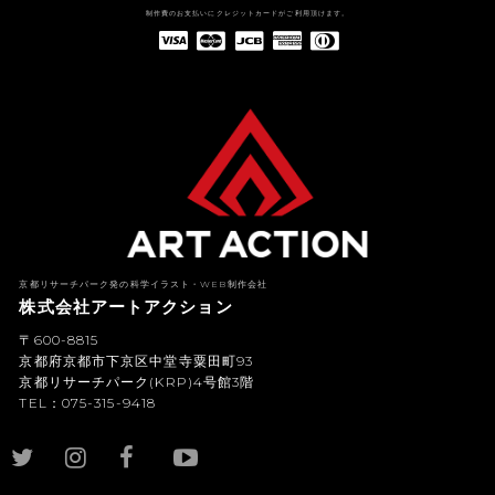
制作費のお支払いにクレジットカードがご利用頂けます。
American Express(アメリカン・エキスプレス)
Diners Club(ダイナース クラブ)
京都リサーチパーク発の科学イラスト・WEB制作会社
株式会社アートアクション
〒600-8815
京都府京都市下京区中堂寺粟田町93
京都リサーチパーク(KRP)4号館3階
TEL：075-315-9418
YouTub
e