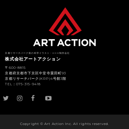
京都リサーチパーク発の科学イラスト・WEB制作会社
株式会社アートアクション
〒600-8815
京都府京都市下京区中堂寺粟田町93
京都リサーチパーク(KRP)4号館3階
TEL：075-315-9418
YouTub
e
Copyright © Art Action Inc. All rights reserved.