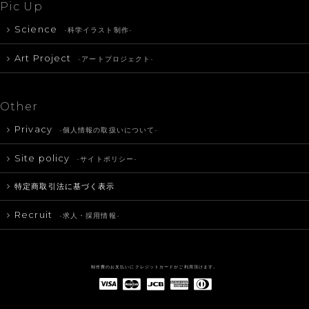
Pic Up
Science
-科学イラスト制作-
Art Project
-アートプロジェクト-
Other
Privacy
-個人情報の取扱いについて-
Site policy
-サイトポリシー-
特定商取引法に基づく表示
Recruit
-求人・採用情報-
制作費のお支払いにクレジットカードがご利用頂けます。
American Express(アメリカン・エキスプレス)
Diners Club(ダイナース クラブ)