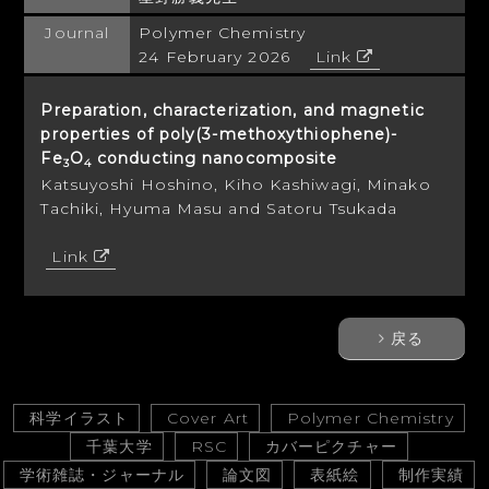
Journal
Polymer Chemistry
24 February 2026
Link
Preparation, characterization, and magnetic
properties of poly(3-methoxythiophene)-
Fe
O
conducting nanocomposite
3
4
Katsuyoshi Hoshino, Kiho Kashiwagi, Minako
Tachiki, Hyuma Masu and Satoru Tsukada
Link
戻る
科学イラスト
Cover Art
Polymer Chemistry
千葉大学
RSC
カバーピクチャー
学術雑誌・ジャーナル
論文図
表紙絵
制作実績