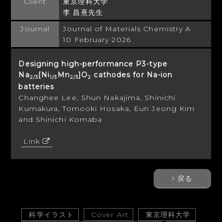
Client
東京理科大学
李 昌熹先生
Journal
Journal of Materials Chemistry A
10 February 2026
Designing high-performance P3-type
Na
[Ni
Mn
]O
cathodes for Na-ion
2/3
1/3
2/3
2
batteries
Changhee Lee, Shun Nakajima, Shinichi
Kumakura, Tomooki Hosaka, Eun Jeong Kim
and Shinichi Komaba
Link
戻る
科学イラスト
Cover Art
東京理科大学