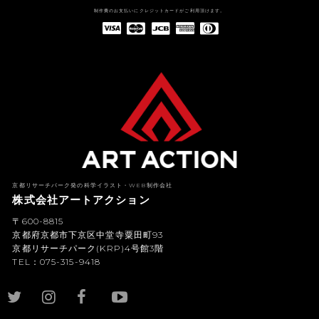
制作費のお支払いにクレジットカードがご利用頂けます。
American Express(アメリカン・エキスプレス)
Diners Club(ダイナース クラブ)
京都リサーチパーク発の科学イラスト・WEB制作会社
株式会社アートアクション
〒600-8815
京都府京都市下京区中堂寺粟田町93
京都リサーチパーク(KRP)4号館3階
TEL：075-315-9418
YouTub
e