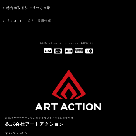
特定商取引法に基づく表示
Recruit
-求人・採用情報-
制作費のお支払いにクレジットカードがご利用頂けます。
American Express(アメリカン・エキスプレス)
Diners Club(ダイナース クラブ)
京都リサーチパーク発の科学イラスト・WEB制作会社
株式会社アートアクション
〒600-8815