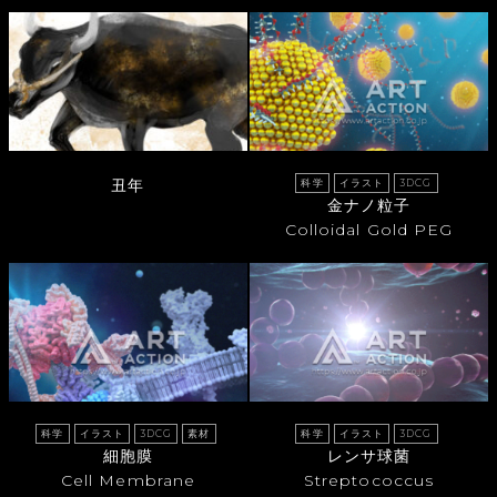
丑年
科学
イラスト
3DCG
金ナノ粒子
Colloidal Gold PEG
科学
イラスト
3DCG
素材
科学
イラスト
3DCG
細胞膜
レンサ球菌
Cell Membrane
Streptococcus