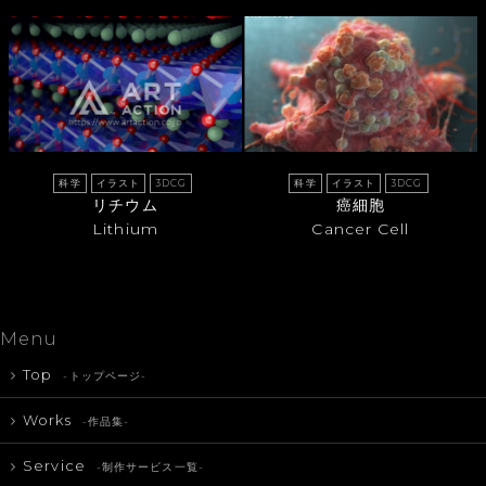
科学
イラスト
3DCG
科学
イラスト
3DCG
リチウム
癌細胞
Lithium
Cancer Cell
Menu
Top
-トップページ-
Works
-作品集-
Service
-制作サービス一覧-