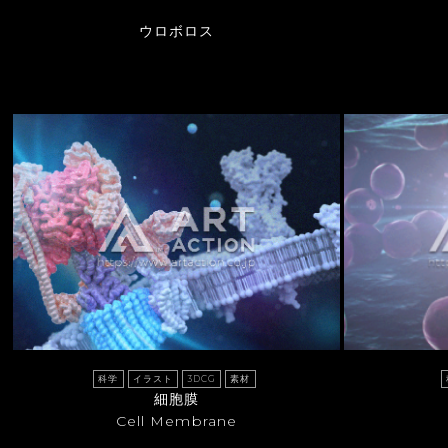
ウロボロス
科学
イラスト
3DCG
素材
細胞膜
Cell Membrane