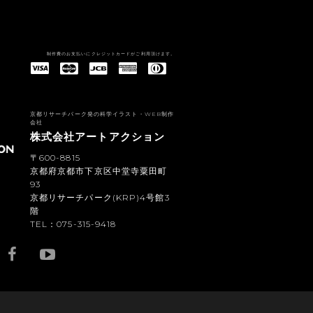
制作費のお支払いにクレジットカードがご利用頂けます。
American Express(アメリカン・エキスプレス)
Diners Club(ダイナース クラブ)
京都リサーチパーク発の科学イラスト・WEB制作
会社
株式会社アートアクション
〒600-8815
京都府京都市下京区中堂寺粟田町
93
京都リサーチパーク(KRP)4号館3
階
TEL：075-315-9418
YouTub
e