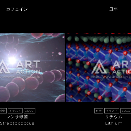
カフェイン
丑年
科学
イラスト
3DCG
科学
イラスト
3DCG
レンサ球菌
リチウム
Streptococcus
Lithium