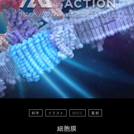
科学
イラスト
3DCG
素材
細胞膜