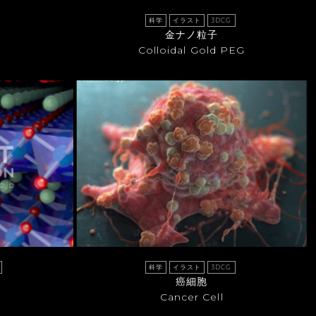
科学
イラスト
3DCG
金ナノ粒子
Colloidal Gold PEG
科学
イラスト
3DCG
癌細胞
Cancer Cell