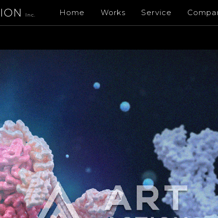
TION
Home
Works
Service
Compa
Inc.