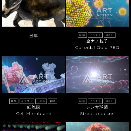
丑年
科学
イラスト
3DCG
金ナノ粒子
Colloidal Gold PEG
科学
イラスト
3DCG
素材
科学
イラスト
3DCG
細胞膜
レンサ球菌
Cell Membrane
Streptococcus