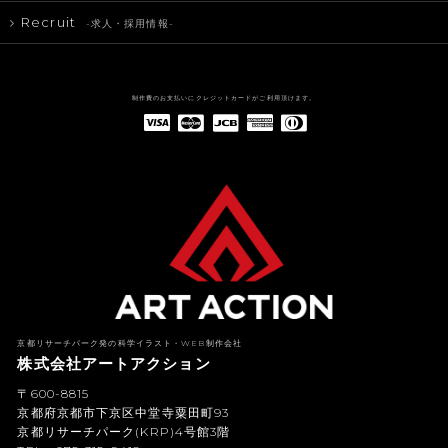
Recruit
-求人・採用情報-
制作費のお支払いにクレジットカードがご利用頂けます。
American Express(アメリカン・エキスプレス)
Diners Club(ダイナース クラブ)
京都リサーチパーク発の科学イラスト・WEB制作会社
株式会社アートアクション
〒600-8815
京都府京都市下京区中堂寺粟田町93
京都リサーチパーク(KRP)4号館3階