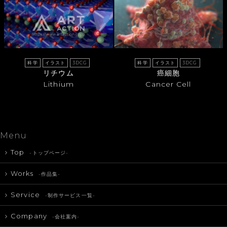
科学
イラスト
3DCG
科学
イラスト
3DCG
リチウム
癌細胞
Lithium
Cancer Cell
Menu
Top
-トップページ-
Works
-作品集-
Service
-制作サービス一覧-
Company
-会社案内-