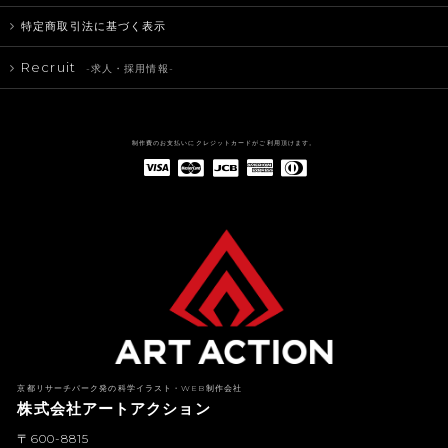
特定商取引法に基づく表示
Recruit
-求人・採用情報-
制作費のお支払いにクレジットカードがご利用頂けます。
American Express(アメリカン・エキスプレス)
Diners Club(ダイナース クラブ)
京都リサーチパーク発の科学イラスト・WEB制作会社
株式会社アートアクション
〒600-8815