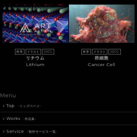
科学
イラスト
3DCG
科学
イラスト
3DCG
リチウム
癌細胞
Lithium
Cancer Cell
Menu
Top
-トップページ-
Works
-作品集-
Service
-制作サービス一覧-