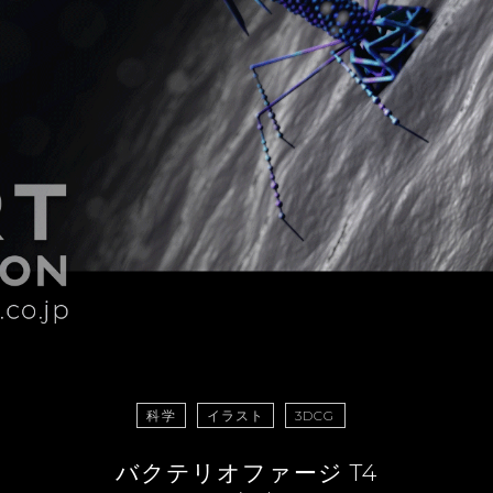
科学
イラスト
3DCG
バクテリオファージ T4