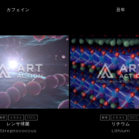
カフェイン
丑年
科学
イラスト
3DCG
科学
イラスト
3DCG
レンサ球菌
リチウム
Streptococcus
Lithium