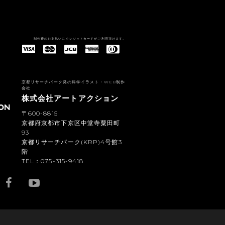
制作費のお支払いにクレジットカードがご利用頂けます。
American Express(アメリカン・エキスプレス)
Diners Club(ダイナース クラブ)
京都リサーチパーク発の科学イラスト・WEB制作
会社
株式会社アートアクション
〒600-8815
京都府京都市下京区中堂寺粟田町
93
京都リサーチパーク(KRP)4号館3
階
TEL：075-315-9418
YouTub
e