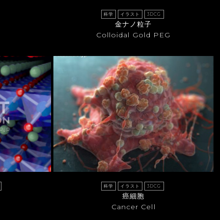
科学
イラスト
3DCG
金ナノ粒子
Colloidal Gold PEG
科学
イラスト
3DCG
癌細胞
Cancer Cell