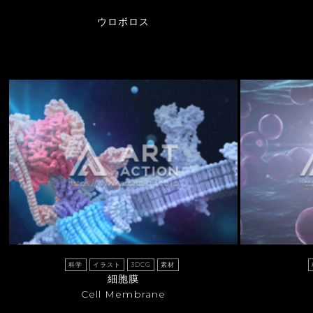
ウロボロス
科学
イラスト
3DCG
素材
細胞膜
Cell Membrane