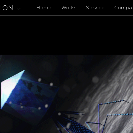
TION
Home
Works
Service
Compa
Inc.