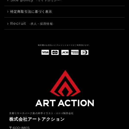
-サイトポリシー-
特定商取引法に基づく表示
Recruit
-求人・採用情報-
制作費のお支払いにクレジットカードがご利用頂けます。
American Express(アメリカン・エキスプレス)
Diners Club(ダイナース クラブ)
京都リサーチパーク発の科学イラスト・WEB制作会社
株式会社アートアクション
〒600-8815