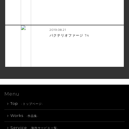
2019.08.21
バクテリオファージ T4
Menu
Top
-トップページ-
Works
-作品集-
Service
-制作サービス一覧-