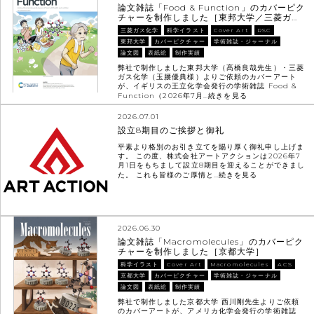
論文雑誌「Food & Function」のカバーピク
チャーを制作しました［東邦大学／三菱ガ…
三菱ガス化学
科学イラスト
Cover Art
RSC
東邦大学
カバーピクチャー
学術雑誌・ジャーナル
論文図
表紙絵
制作実績
弊社で制作しました東邦大学（髙橋良哉先生）・三菱
ガス化学（玉腰優典様）よりご依頼のカバーアート
が、イギリスの王立化学会発行の学術雑誌 Food &
Function（2026年7月…
続きを見る
2026.07.01
設立8期目のご挨拶と御礼
平素より格別のお引き立てを賜り厚く御礼申し上げま
す。 この度、株式会社アートアクションは2026年7
月1日をもちまして設立8期目を迎えることができまし
た。 これも皆様のご厚情と…
続きを見る
2026.06.30
論文雑誌「Macromolecules」のカバーピク
チャーを制作しました［京都大学］
科学イラスト
Cover Art
Macromolecules
ACS
京都大学
カバーピクチャー
学術雑誌・ジャーナル
論文図
表紙絵
制作実績
弊社で制作しました京都大学 西川剛先生よりご依頼
のカバーアートが、アメリカ化学会発行の学術雑誌