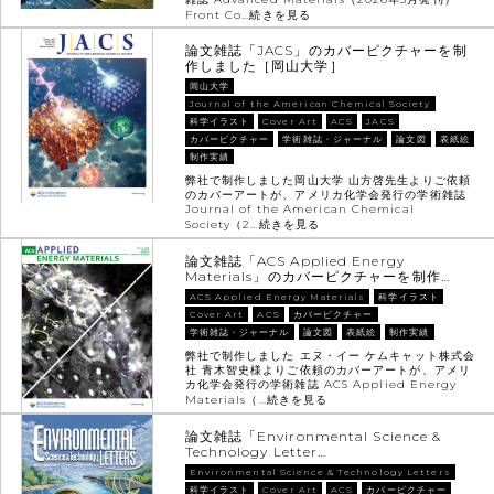
Front Co…
続きを見る
論文雑誌「JACS」のカバーピクチャーを制
作しました［岡山大学］
岡山大学
Journal of the American Chemical Society
科学イラスト
Cover Art
ACS
JACS
カバーピクチャー
学術雑誌・ジャーナル
論文図
表紙絵
制作実績
弊社で制作しました岡山大学 山方啓先生よりご依頼
のカバーアートが、アメリカ化学会発行の学術雑誌
Journal of the American Chemical
Society（2…
続きを見る
論文雑誌「ACS Applied Energy
Materials」のカバーピクチャーを制作…
ACS Applied Energy Materials
科学イラスト
Cover Art
ACS
カバーピクチャー
学術雑誌・ジャーナル
論文図
表紙絵
制作実績
弊社で制作しました エヌ・イー ケムキャット株式会
社 青木智史様よりご依頼のカバーアートが、アメリ
カ化学会発行の学術雑誌 ACS Applied Energy
Materials（…
続きを見る
論文雑誌「Environmental Science &
Technology Letter…
Environmental Science & Technology Letters
科学イラスト
Cover Art
ACS
カバーピクチャー