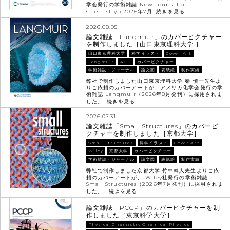
学会発行の学術雑誌 New Journal of
Chemistry（2026年7月…
続きを見る
2026.08.05
論文雑誌「Langmuir」のカバーピクチャー
を制作しました［山口東京理科大学 ］
山口東京理科大学
科学イラスト
Cover Art
Langmuir
ACS
カバーピクチャー
学術雑誌・ジャーナル
論文図
表紙絵
制作実績
弊社で制作しました山口東京理科大学 秦 慎一先生よ
りご依頼のカバーアートが、アメリカ化学会発行の学
術雑誌 Langmuir（2026年8月発刊）に採用されま
した。…
続きを見る
2026.07.31
論文雑誌「Small Structures」のカバーピ
クチャーを制作しました［京都大学］
Small Structures
科学イラスト
Cover Art
Wiley
京都大学
カバーピクチャー
学術雑誌・ジャーナル
論文図
表紙絵
制作実績
弊社で制作しました京都大学 竹中幹人先生よりご依
頼のカバーアートが、 Wiley社発行の学術雑誌
Small Structures（2026年7月発刊）に採用されま
した。 …
続きを見る
論文雑誌「PCCP」のカバーピクチャーを制
作しました［東京科学大学］
Physical Chemistry Chemical Physics