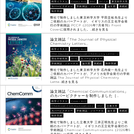
科学イラスト
Cover Art
RSC
PCCP
東京科学大学
カバーピクチャー
学術雑誌・ジャーナル
論文図
表紙絵
制作実績
弊社で制作しました東京科学大学 平田圭祐先生より
ご依頼のカバーアートが、 イギリスの王立化学会発
行の学術雑誌 PCCP（2026年7月発刊）Front
Coverに採用されました。…
続きを見る
論文雑誌「The Journal of Physical
Chemistry Letters…
科学イラスト
Cover Art
The Journal of Physical Chemistry Letters
理化学研究所
ACS
カバーピクチャー
学術雑誌・ジャーナル
論文図
表紙絵
制作実績
弊社で制作しました東京科学大学 石内俊一先生より
ご依頼のカバーアートが、アメリカ化学会発行の学術
雑誌 The Journal of Physical Chemistry
Lette…
続きを見る
論文雑誌「Chemical Communications」
のカバーピクチャーを制作しました［…
科学イラスト
Cover Art
Chemical Communications
RSC
立教大学
カバーピクチャー
学術雑誌・ジャーナル
論文図
表紙絵
制作実績
弊社で制作しました立教大学 三井正明先生よりご依
頼のカバーアートが、 イギリスの王立化学会発行の
学術雑誌 Chemical Communications（2026年5