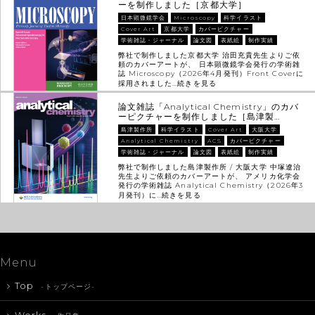
ーを制作しました［京都大学］
日本顕微鏡学会
Microscopy
科学イラスト
Cover Art
京都大学
カバーピクチャー
学術雑誌・ジャーナル
論文図
表紙絵
制作実績
弊社で制作しました京都大学 治田充貴先生よりご依
頼のカバーアートが、 日本顕微鏡学会発行の学術雑
誌 Microscopy（2026年4月発刊）Front Coverに
採用されました…
続きを見る
論文雑誌「Analytical Chemistry」のカバ
ーピクチャーを制作しました［島津製…
島津製作所
科学イラスト
Cover Art
大阪大学
Analytical Chemistry
ACS
カバーピクチャー
学術雑誌・ジャーナル
論文図
表紙絵
制作実績
弊社で制作しました島津製作所 / 大阪大学 中塚遼治
先生よりご依頼のカバーアートが、 アメリカ化学会
発行の学術雑誌 Analytical Chemistry（2026年3
月発刊）に…
続きを見る
Menu
Top
-トップページ-
Works