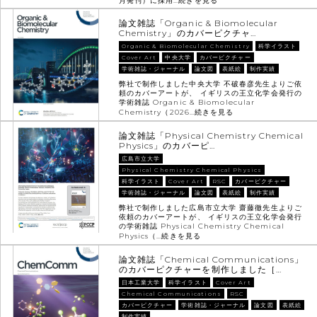
月発刊）に採用…
続きを見る
論文雑誌「Organic & Biomolecular
Chemistry」のカバーピクチャ…
Organic & Biomolecular Chemistry
科学イラスト
Cover Art
中央大学
カバーピクチャー
学術雑誌・ジャーナル
論文図
表紙絵
制作実績
弊社で制作しました中央大学 不破春彦先生よりご依
頼のカバーアートが、 イギリスの王立化学会発行の
学術雑誌 Organic & Biomolecular
Chemistry（2026…
続きを見る
論文雑誌「Physical Chemistry Chemical
Physics」のカバーピ…
広島市立大学
Physical Chemistry Chemical Physics
科学イラスト
Cover Art
RSC
カバーピクチャー
学術雑誌・ジャーナル
論文図
表紙絵
制作実績
弊社で制作しました広島市立大学 齋藤徹先生よりご
依頼のカバーアートが、 イギリスの王立化学会発行
の学術雑誌 Physical Chemistry Chemical
Physics（…
続きを見る
論文雑誌「Chemical Communications」
のカバーピクチャーを制作しました［…
日本工業大学
科学イラスト
Cover Art
Chemical Communications
RSC
カバーピクチャー
学術雑誌・ジャーナル
論文図
表紙絵
制作実績