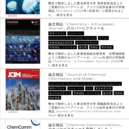
弊社で制作しました東京科学大学 菅井祥加先生より
ご依頼のカバーアートが、アメリカ化学会発行の学術
雑誌 ACS Nano（2026年4月発刊）に採用されまし
た。…
続きを見る
論文雑誌「Chemistry – A European
Journal」のカバーピクチャーを…
科学イラスト
Cover Art
Chemistry A European Journal
Wiley
産業技術総合研究所
カバーピクチャー
学術雑誌・ジャーナル
論文図
表紙絵
制作実績
弊社で制作しました産業技術総合研究所 河野雄樹様
よりご依頼のカバーアートが、Wiley社発行の学術雑
誌 Chemistry – A European Journal（2026年
5…
続きを見る
論文雑誌「Journal of Chemical
Information and Model…
Journal of Chemical Information and Modeling
科学イラスト
Cover Art
ACS
東京科学大学
カバーピクチャー
学術雑誌・ジャーナル
論文図
表紙絵
制作実績
弊社で制作しました東京科学大学 関嶋政和先生より
ご依頼のカバーアートが、アメリカ化学会発行の学術
雑誌 Journal of Chemical Information and
Mod…
続きを見る
論文雑誌「Chemical Communications」
のカバーピクチャーを制作しました［…