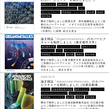
科学イラスト
関西大学
Cover Art
Chemical Communications
RSC
カバーピクチャー
学術雑誌・ジャーナル
論文図
表紙絵
制作実績
弊社で制作しました関西大学 田中俊輔先生よりご依
頼のカバーアートが、 イギリスの王立化学会発行の
学術雑誌 Chemical Communications（2026年
2月発刊）に採用…
続きを見る
論文雑誌「Organometallics」のカバーピク
チャーを制作しました［東京都市大学］
東京都市大学
Organometallics
科学イラスト
Cover Art
ACS
カバーピクチャー
学術雑誌・ジャーナル
論文図
表紙絵
制作実績
弊社で制作しました東京都市大学 金友拓哉先生より
ご依頼のカバーアートが、アメリカ化学会発行の学術
雑誌 Organometallics（2026年3月発刊）に採用
されました。…
続きを見る
2026.05.31
論文雑誌「Advanced Materials」のカバー
ピクチャーを制作しました［日産自動車…
Wikey
日産自動車株式会社
科学イラスト
Cover Art
Advanced Materials
カバーピクチャー
学術雑誌・ジャーナル
論文図
表紙絵
制作実績
弊社で制作しました日産自動車株式会社 川口俊介様
よりご依頼のカバーアートが、 Wiley社発行の学術
雑誌 Advanced Materials（2026年3月発刊）