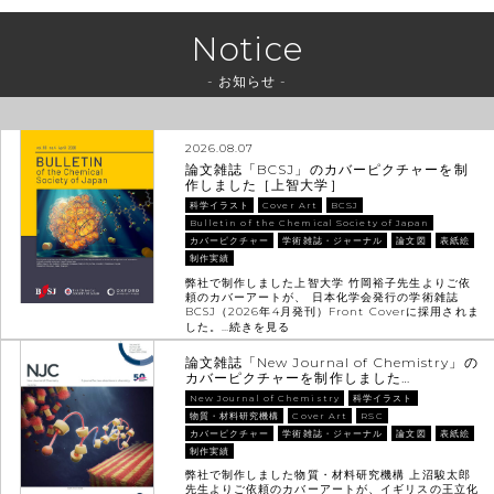
Notice
- お知らせ -
2026.08.07
論文雑誌「BCSJ」のカバーピクチャーを制
作しました［上智大学］
科学イラスト
Cover Art
BCSJ
Bulletin of the Chemical Society of Japan
カバーピクチャー
学術雑誌・ジャーナル
論文図
表紙絵
制作実績
弊社で制作しました上智大学 竹岡裕子先生よりご依
頼のカバーアートが、 日本化学会発行の学術雑誌
BCSJ（2026年4月発刊）Front Coverに採用されま
した。…
続きを見る
論文雑誌「New Journal of Chemistry」の
カバーピクチャーを制作しました…
New Journal of Chemistry
科学イラスト
物質・材料研究機構
Cover Art
RSC
カバーピクチャー
学術雑誌・ジャーナル
論文図
表紙絵
制作実績
弊社で制作しました物質・材料研究機構 上沼駿太郎
先生よりご依頼のカバーアートが、イギリスの王立化