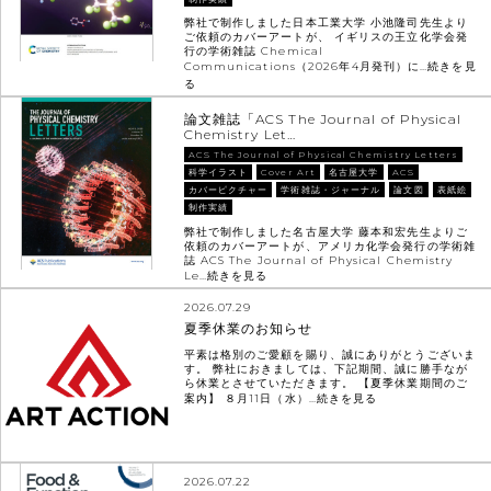
弊社で制作しました日本工業大学 小池隆司先生より
ご依頼のカバーアートが、 イギリスの王立化学会発
行の学術雑誌 Chemical
Communications（2026年4月発刊）に…
続きを見
る
論文雑誌「ACS The Journal of Physical
Chemistry Let…
ACS The Journal of Physical Chemistry Letters
科学イラスト
Cover Art
名古屋大学
ACS
カバーピクチャー
学術雑誌・ジャーナル
論文図
表紙絵
制作実績
弊社で制作しました名古屋大学 藤本和宏先生よりご
依頼のカバーアートが、アメリカ化学会発行の学術雑
誌 ACS The Journal of Physical Chemistry
Le…
続きを見る
2026.07.29
夏季休業のお知らせ
平素は格別のご愛顧を賜り、誠にありがとうございま
す。 弊社におきましては、下記期間、誠に勝手なが
ら休業とさせていただきます。 【夏季休業期間のご
案内】 ８月11日（水）…
続きを見る
2026.07.22