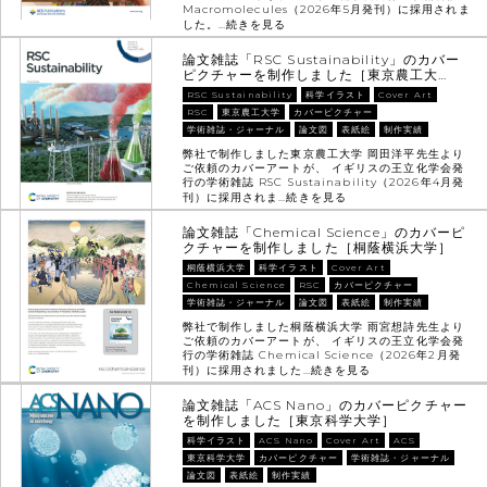
Macromolecules（2026年5月発刊）に採用されま
した。…
続きを見る
論文雑誌「RSC Sustainability」のカバー
ピクチャーを制作しました［東京農工大…
RSC Sustainability
科学イラスト
Cover Art
RSC
東京農工大学
カバーピクチャー
学術雑誌・ジャーナル
論文図
表紙絵
制作実績
弊社で制作しました東京農工大学 岡田洋平先生より
ご依頼のカバーアートが、 イギリスの王立化学会発
行の学術雑誌 RSC Sustainability（2026年4月発
刊）に採用されま…
続きを見る
論文雑誌「Chemical Science」のカバーピ
クチャーを制作しました［桐蔭横浜大学］
桐蔭横浜大学
科学イラスト
Cover Art
Chemical Science
RSC
カバーピクチャー
学術雑誌・ジャーナル
論文図
表紙絵
制作実績
弊社で制作しました桐蔭横浜大学 雨宮想詩先生より
ご依頼のカバーアートが、 イギリスの王立化学会発
行の学術雑誌 Chemical Science（2026年2月発
刊）に採用されました…
続きを見る
論文雑誌「ACS Nano」のカバーピクチャー
を制作しました［東京科学大学］
科学イラスト
ACS Nano
Cover Art
ACS
東京科学大学
カバーピクチャー
学術雑誌・ジャーナル
論文図
表紙絵
制作実績