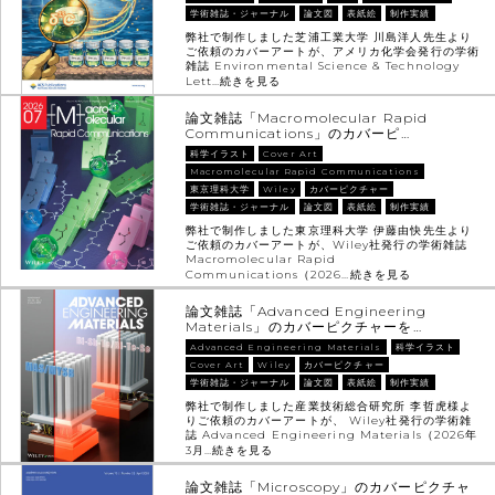
学術雑誌・ジャーナル
論文図
表紙絵
制作実績
弊社で制作しました芝浦工業大学 川島洋人先生より
ご依頼のカバーアートが、アメリカ化学会発行の学術
雑誌 Environmental Science & Technology
Lett…
続きを見る
論文雑誌「Macromolecular Rapid
Communications」のカバーピ…
科学イラスト
Cover Art
Macromolecular Rapid Communications
東京理科大学
Wiley
カバーピクチャー
学術雑誌・ジャーナル
論文図
表紙絵
制作実績
弊社で制作しました東京理科大学 伊藤由快先生より
ご依頼のカバーアートが、Wiley社発行の学術雑誌
Macromolecular Rapid
Communications（2026…
続きを見る
論文雑誌「Advanced Engineering
Materials」のカバーピクチャーを…
Advanced Engineering Materials
科学イラスト
Cover Art
Wiley
カバーピクチャー
学術雑誌・ジャーナル
論文図
表紙絵
制作実績
弊社で制作しました産業技術総合研究所 李哲虎様よ
りご依頼のカバーアートが、 Wiley社発行の学術雑
誌 Advanced Engineering Materials（2026年
3月…
続きを見る
論文雑誌「Microscopy」のカバーピクチャ