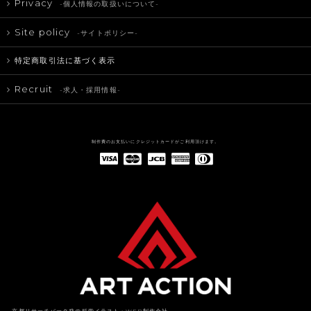
Privacy
-個人情報の取扱いについて-
Site policy
-サイトポリシー-
特定商取引法に基づく表示
Recruit
-求人・採用情報-
制作費のお支払いにクレジットカードがご利用頂けます。
American Express(アメリカン・エキスプレス)
Diners Club(ダイナース クラブ)