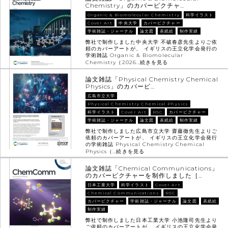
Chemistry」のカバーピクチャ…
Organic & Biomolecular Chemistry
科学イラスト
Cover Art
中央大学
カバーピクチャー
学術雑誌・ジャーナル
論文図
表紙絵
制作実績
弊社で制作しました中央大学 不破春彦先生よりご依
頼のカバーアートが、 イギリスの王立化学会発行の
学術雑誌 Organic & Biomolecular
Chemistry（2026…
続きを見る
論文雑誌「Physical Chemistry Chemical
Physics」のカバーピ…
広島市立大学
Physical Chemistry Chemical Physics
科学イラスト
Cover Art
RSC
カバーピクチャー
学術雑誌・ジャーナル
論文図
表紙絵
制作実績
弊社で制作しました広島市立大学 齋藤徹先生よりご
依頼のカバーアートが、 イギリスの王立化学会発行
の学術雑誌 Physical Chemistry Chemical
Physics（…
続きを見る
論文雑誌「Chemical Communications」
のカバーピクチャーを制作しました［…
日本工業大学
科学イラスト
Cover Art
Chemical Communications
RSC
カバーピクチャー
学術雑誌・ジャーナル
論文図
表紙絵
制作実績
弊社で制作しました日本工業大学 小池隆司先生より
ご依頼のカバーアートが、 イギリスの王立化学会発