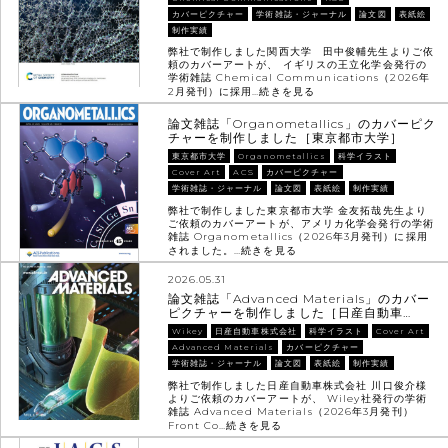
カバーピクチャー
学術雑誌・ジャーナル
論文図
表紙絵
制作実績
弊社で制作しました関西大学 田中俊輔先生よりご依
頼のカバーアートが、 イギリスの王立化学会発行の
学術雑誌 Chemical Communications（2026年
2月発刊）に採用…
続きを見る
論文雑誌「Organometallics」のカバーピク
チャーを制作しました［東京都市大学］
東京都市大学
Organometallics
科学イラスト
Cover Art
ACS
カバーピクチャー
学術雑誌・ジャーナル
論文図
表紙絵
制作実績
弊社で制作しました東京都市大学 金友拓哉先生より
ご依頼のカバーアートが、アメリカ化学会発行の学術
雑誌 Organometallics（2026年3月発刊）に採用
されました。…
続きを見る
2026.05.31
論文雑誌「Advanced Materials」のカバー
ピクチャーを制作しました［日産自動車…
Wikey
日産自動車株式会社
科学イラスト
Cover Art
Advanced Materials
カバーピクチャー
学術雑誌・ジャーナル
論文図
表紙絵
制作実績
弊社で制作しました日産自動車株式会社 川口俊介様
よりご依頼のカバーアートが、 Wiley社発行の学術
雑誌 Advanced Materials（2026年3月発刊）
Front Co…
続きを見る