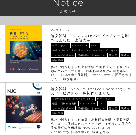
Notice
- お知らせ -
2026.08.07
論文雑誌「BCSJ」のカバーピクチャーを制
作しました［上智大学］
科学イラスト
Cover Art
BCSJ
Bulletin of the Chemical Society of Japan
カバーピクチャー
学術雑誌・ジャーナル
論文図
表紙絵
制作実績
弊社で制作しました上智大学 竹岡裕子先生よりご依
頼のカバーアートが、 日本化学会発行の学術雑誌
BCSJ（2026年4月発刊）Front Coverに採用されま
した。…
続きを見る
論文雑誌「New Journal of Chemistry」の
カバーピクチャーを制作しました…
New Journal of Chemistry
科学イラスト
物質・材料研究機構
Cover Art
RSC
カバーピクチャー
学術雑誌・ジャーナル
論文図
表紙絵
制作実績
弊社で制作しました物質・材料研究機構 上沼駿太郎
先生よりご依頼のカバーアートが、イギリスの王立化
学会発行の学術雑誌 New Journal of
Chemistry（2026年7月…
続きを見る