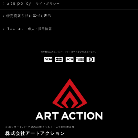
Site policy
-サイトポリシー-
特定商取引法に基づく表示
Recruit
-求人・採用情報-
制作費のお支払いにクレジットカードがご利用頂けます。
American Express(アメリカン・エキスプレス)
Diners Club(ダイナース クラブ)
京都リサーチパーク発の科学イラスト・WEB制作会社
株式会社アートアクション