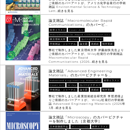
ご依頼のカバーアートが、アメリカ化学会発行の学術
雑誌 Environmental Science & Technology
Lett…
続きを見る
論文雑誌「Macromolecular Rapid
Communications」のカバーピ…
科学イラスト
Cover Art
Macromolecular Rapid Communications
東京理科大学
Wiley
カバーピクチャー
学術雑誌・ジャーナル
論文図
表紙絵
制作実績
弊社で制作しました東京理科大学 伊藤由快先生より
ご依頼のカバーアートが、Wiley社発行の学術雑誌
Macromolecular Rapid
Communications（2026…
続きを見る
論文雑誌「Advanced Engineering
Materials」のカバーピクチャーを…
Advanced Engineering Materials
科学イラスト
Cover Art
Wiley
カバーピクチャー
学術雑誌・ジャーナル
論文図
表紙絵
制作実績
弊社で制作しました産業技術総合研究所 李哲虎様よ
りご依頼のカバーアートが、 Wiley社発行の学術雑
誌 Advanced Engineering Materials（2026年
3月…
続きを見る
論文雑誌「Microscopy」のカバーピクチャ
ーを制作しました［京都大学］
日本顕微鏡学会
Microscopy
科学イラスト