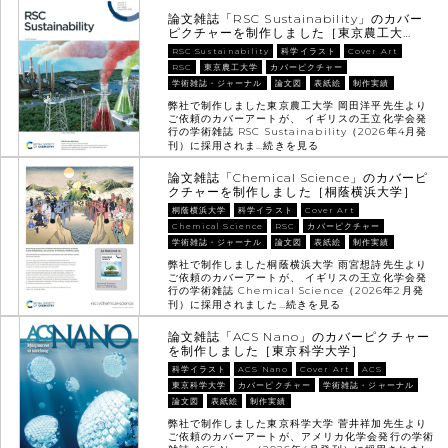
論文雑誌「RSC Sustainability」のカバー
ピクチャーを制作しました［東京農工大…
RSC Sustainability
科学イラスト
Cover Art
RSC
東京農工大学
カバーピクチャー
学術雑誌・ジャーナル
論文図
表紙絵
制作実績
弊社で制作しました東京農工大学 岡田洋平先生より
ご依頼のカバーアートが、 イギリスの王立化学会発
行の学術雑誌 RSC Sustainability（2026年4月発
刊）に採用されま…
続きを見る
論文雑誌「Chemical Science」のカバーピ
クチャーを制作しました［桐蔭横浜大学］
桐蔭横浜大学
科学イラスト
Cover Art
Chemical Science
RSC
カバーピクチャー
学術雑誌・ジャーナル
論文図
表紙絵
制作実績
弊社で制作しました桐蔭横浜大学 雨宮想詩先生より
ご依頼のカバーアートが、 イギリスの王立化学会発
行の学術雑誌 Chemical Science（2026年2月発
刊）に採用されました…
続きを見る
論文雑誌「ACS Nano」のカバーピクチャー
を制作しました［東京科学大学］
科学イラスト
ACS Nano
Cover Art
ACS
東京科学大学
カバーピクチャー
学術雑誌・ジャーナル
論文図
表紙絵
制作実績
弊社で制作しました東京科学大学 菅井祥加先生より
ご依頼のカバーアートが、アメリカ化学会発行の学術