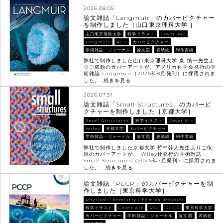
2026.08.05
論文雑誌「Langmuir」のカバーピクチャー
を制作しました［山口東京理科大学 ］
山口東京理科大学
科学イラスト
Cover Art
Langmuir
ACS
カバーピクチャー
学術雑誌・ジャーナル
論文図
表紙絵
制作実績
弊社で制作しました山口東京理科大学 秦 慎一先生よ
りご依頼のカバーアートが、アメリカ化学会発行の学
術雑誌 Langmuir（2026年8月発刊）に採用されま
した。…
続きを見る
2026.07.31
論文雑誌「Small Structures」のカバーピ
クチャーを制作しました［京都大学］
Small Structures
科学イラスト
Cover Art
Wiley
京都大学
カバーピクチャー
学術雑誌・ジャーナル
論文図
表紙絵
制作実績
弊社で制作しました京都大学 竹中幹人先生よりご依
頼のカバーアートが、 Wiley社発行の学術雑誌
Small Structures（2026年7月発刊）に採用されま
した。 …
続きを見る
論文雑誌「PCCP」のカバーピクチャーを制
作しました［東京科学大学］
Physical Chemistry Chemical Physics
科学イラスト
Cover Art
RSC
PCCP
東京科学大学
カバーピクチャー
学術雑誌・ジャーナル
論文図
表紙絵