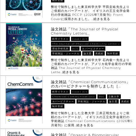
制作実績
弊社で制作しました東京科学大学 平田圭祐先生より
ご依頼のカバーアートが、 イギリスの王立化学会発
行の学術雑誌 PCCP（2026年7月発刊）Front
Coverに採用されました。…
続きを見る
論文雑誌「The Journal of Physical
Chemistry Letters…
科学イラスト
Cover Art
The Journal of Physical Chemistry Letters
理化学研究所
ACS
カバーピクチャー
学術雑誌・ジャーナル
論文図
表紙絵
制作実績
弊社で制作しました東京科学大学 石内俊一先生より
ご依頼のカバーアートが、アメリカ化学会発行の学術
雑誌 The Journal of Physical Chemistry
Lette…
続きを見る
論文雑誌「Chemical Communications」
のカバーピクチャーを制作しました［…
科学イラスト
Cover Art
Chemical Communications
RSC
立教大学
カバーピクチャー
学術雑誌・ジャーナル
論文図
表紙絵
制作実績
弊社で制作しました立教大学 三井正明先生よりご依
頼のカバーアートが、 イギリスの王立化学会発行の
学術雑誌 Chemical Communications（2026年5
月発刊）に採用…
続きを見る
論文雑誌「Organic & Biomolecular