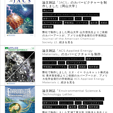
論文雑誌「JACS」のカバーピクチャーを制
作しました［岡山大学］
岡山大学
Journal of the American Chemical Society
科学イラスト
Cover Art
ACS
JACS
カバーピクチャー
学術雑誌・ジャーナル
論文図
表紙絵
制作実績
弊社で制作しました岡山大学 山方啓先生よりご依頼
のカバーアートが、アメリカ化学会発行の学術雑誌
Journal of the American Chemical
Society（2…
続きを見る
論文雑誌「ACS Applied Energy
Materials」のカバーピクチャーを制作…
ACS Applied Energy Materials
科学イラスト
Cover Art
ACS
カバーピクチャー
学術雑誌・ジャーナル
論文図
表紙絵
制作実績
弊社で制作しました エヌ・イー ケムキャット株式会
社 青木智史様よりご依頼のカバーアートが、アメリ
カ化学会発行の学術雑誌 ACS Applied Energy
Materials（…
続きを見る
論文雑誌「Environmental Science &
Technology Letter…
Environmental Science & Technology Letters
科学イラスト
Cover Art
ACS
カバーピクチャー
学術雑誌・ジャーナル
論文図
表紙絵
制作実績
弊社で制作しました芝浦工業大学 川島洋人先生より