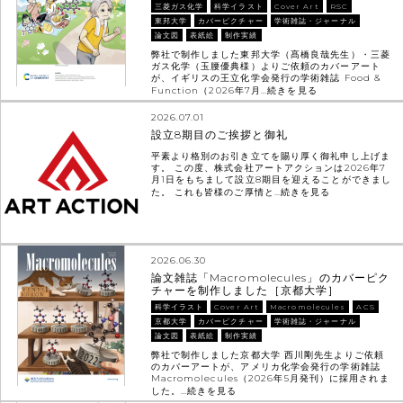
三菱ガス化学
科学イラスト
Cover Art
RSC
東邦大学
カバーピクチャー
学術雑誌・ジャーナル
論文図
表紙絵
制作実績
弊社で制作しました東邦大学（髙橋良哉先生）・三菱
ガス化学（玉腰優典様）よりご依頼のカバーアート
が、イギリスの王立化学会発行の学術雑誌 Food &
Function（2026年7月…
続きを見る
2026.07.01
設立8期目のご挨拶と御礼
平素より格別のお引き立てを賜り厚く御礼申し上げま
す。 この度、株式会社アートアクションは2026年7
月1日をもちまして設立8期目を迎えることができまし
た。 これも皆様のご厚情と…
続きを見る
2026.06.30
論文雑誌「Macromolecules」のカバーピク
チャーを制作しました［京都大学］
科学イラスト
Cover Art
Macromolecules
ACS
京都大学
カバーピクチャー
学術雑誌・ジャーナル
論文図
表紙絵
制作実績
弊社で制作しました京都大学 西川剛先生よりご依頼
のカバーアートが、アメリカ化学会発行の学術雑誌
Macromolecules（2026年5月発刊）に採用されま
した。…
続きを見る