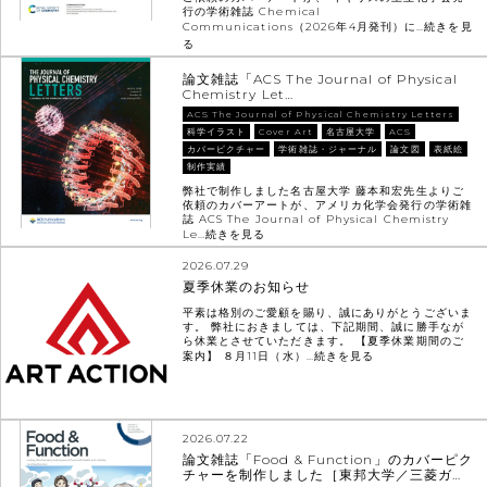
行の学術雑誌 Chemical
Communications（2026年4月発刊）に…
続きを見
る
論文雑誌「ACS The Journal of Physical
Chemistry Let…
ACS The Journal of Physical Chemistry Letters
科学イラスト
Cover Art
名古屋大学
ACS
カバーピクチャー
学術雑誌・ジャーナル
論文図
表紙絵
制作実績
弊社で制作しました名古屋大学 藤本和宏先生よりご
依頼のカバーアートが、アメリカ化学会発行の学術雑
誌 ACS The Journal of Physical Chemistry
Le…
続きを見る
2026.07.29
夏季休業のお知らせ
平素は格別のご愛顧を賜り、誠にありがとうございま
す。 弊社におきましては、下記期間、誠に勝手なが
ら休業とさせていただきます。 【夏季休業期間のご
案内】 ８月11日（水）…
続きを見る
2026.07.22
論文雑誌「Food & Function」のカバーピク
チャーを制作しました［東邦大学／三菱ガ…