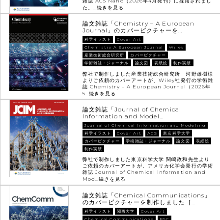
雑誌 ACS Nano（2026年4月発刊）に採用されまし
た。…
続きを見る
論文雑誌「Chemistry – A European
Journal」のカバーピクチャーを…
科学イラスト
Cover Art
Chemistry A European Journal
Wiley
産業技術総合研究所
カバーピクチャー
学術雑誌・ジャーナル
論文図
表紙絵
制作実績
弊社で制作しました産業技術総合研究所 河野雄樹様
よりご依頼のカバーアートが、Wiley社発行の学術雑
誌 Chemistry – A European Journal（2026年
5…
続きを見る
論文雑誌「Journal of Chemical
Information and Model…
Journal of Chemical Information and Modeling
科学イラスト
Cover Art
ACS
東京科学大学
カバーピクチャー
学術雑誌・ジャーナル
論文図
表紙絵
制作実績
弊社で制作しました東京科学大学 関嶋政和先生より
ご依頼のカバーアートが、アメリカ化学会発行の学術
雑誌 Journal of Chemical Information and
Mod…
続きを見る
論文雑誌「Chemical Communications」
のカバーピクチャーを制作しました［…
科学イラスト
関西大学
Cover Art
Chemical Communications
RSC