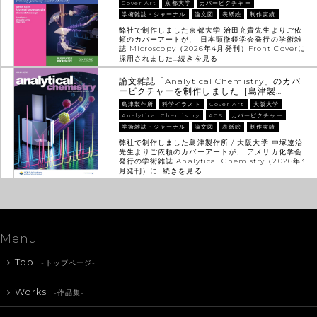
Cover Art
京都大学
カバーピクチャー
学術雑誌・ジャーナル
論文図
表紙絵
制作実績
弊社で制作しました京都大学 治田充貴先生よりご依
頼のカバーアートが、 日本顕微鏡学会発行の学術雑
誌 Microscopy（2026年4月発刊）Front Coverに
採用されました…
続きを見る
論文雑誌「Analytical Chemistry」のカバ
ーピクチャーを制作しました［島津製…
島津製作所
科学イラスト
Cover Art
大阪大学
Analytical Chemistry
ACS
カバーピクチャー
学術雑誌・ジャーナル
論文図
表紙絵
制作実績
弊社で制作しました島津製作所 / 大阪大学 中塚遼治
先生よりご依頼のカバーアートが、 アメリカ化学会
発行の学術雑誌 Analytical Chemistry（2026年3
月発刊）に…
続きを見る
Menu
Top
-トップページ-
Works
-作品集-