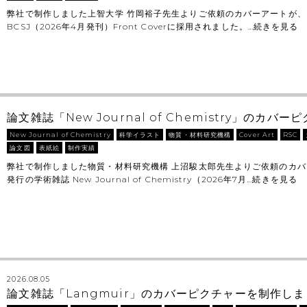
弊社で制作しました上智大学 竹岡裕子先生よりご依頼のカバーアートが、
BCSJ（2026年4月発刊）Front Coverに採用されました。…
続きを見る
論文雑誌「New Journal of Chemistry」のカ
New Journal of Chemistry
科学イラスト
物質・材料研究機構
Cover Art
RSC
論文図
表紙絵
制作実績
弊社で制作しました物質・材料研究機構 上沼駿太郎先生よりご依頼のカ
発行の学術雑誌 New Journal of Chemistry（2026年7月…
続きを見る
2026.08.05
論文雑誌「Langmuir」のカバーピクチャーを制作し