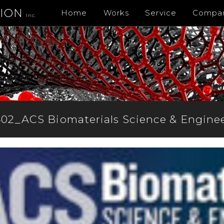
TION
Home
Works
Service
Compa
Inc.
02_ACS Biomaterials Science & Engine