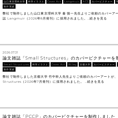
山口東京理科大学
科学イラスト
Cover Art
Langmuir
ACS
カバーピクチャー
制作実績
弊社で制作しました山口東京理科大学 秦 慎一先生よりご依頼のカバーア
誌 Langmuir（2026年8月発刊）に採用されました。…
続きを見る
2026.07.31
論文雑誌「Small Structures」のカバーピクチャ
Small Structures
科学イラスト
Cover Art
Wiley
京都大学
カバーピクチャー
制作実績
弊社で制作しました京都大学 竹中幹人先生よりご依頼のカバーアートが、 Wi
Structures（2026年7月発刊）に採用されました。 …
続きを見る
論文雑誌「PCCP」のカバーピクチャーを制作しました