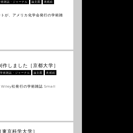
学術雑誌・ジャーナル
論文図
表紙絵
ートが、アメリカ化学会発行の学術雑
ーを制作しました［京都大学］
学術雑誌・ジャーナル
論文図
表紙絵
ley社発行の学術雑誌 Small
［東京科学大学］