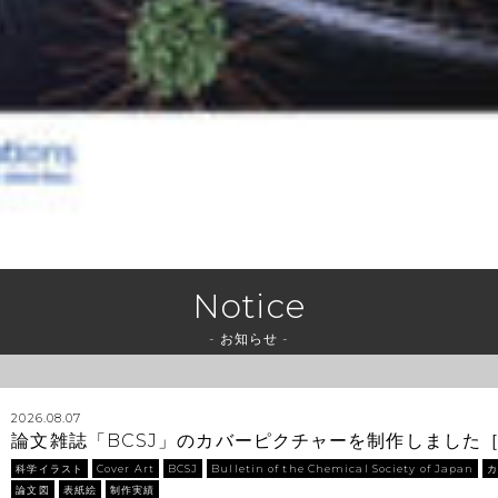
Notice
- お知らせ -
2026.08.07
論文雑誌「BCSJ」のカバーピクチャーを制作しました
科学イラスト
Cover Art
BCSJ
Bulletin of the Chemical Society of Japan
論文図
表紙絵
制作実績