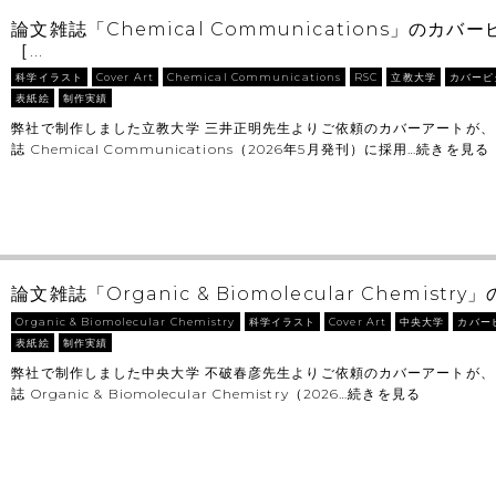
論文雑誌「Chemical Communications」のカ
［…
科学イラスト
Cover Art
Chemical Communications
RSC
立教大学
カバーピ
表紙絵
制作実績
弊社で制作しました立教大学 三井正明先生よりご依頼のカバーアートが、
誌 Chemical Communications（2026年5月発刊）に採用…
続きを見る
論文雑誌「Organic & Biomolecular Chemist
Organic & Biomolecular Chemistry
科学イラスト
Cover Art
中央大学
カバー
表紙絵
制作実績
弊社で制作しました中央大学 不破春彦先生よりご依頼のカバーアートが、
誌 Organic & Biomolecular Chemistry（2026…
続きを見る