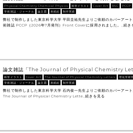
Physical Chemistry Chemical Physics
科学イラスト
Cover Art
RSC
PCCP
学術雑誌・ジャーナル
論文図
表紙絵
制作実績
弊社で制作しました東京科学大学 平田圭祐先生よりご依頼のカバーアート
術雑誌 PCCP（2026年7月発刊）Front Coverに採用されました。…
続き
論文雑誌「The Journal of Physical Chemistry Let
科学イラスト
Cover Art
The Journal of Physical Chemistry Letters
理化学研
学術雑誌・ジャーナル
論文図
表紙絵
制作実績
弊社で制作しました東京科学大学 石内俊一先生よりご依頼のカバーアー
The Journal of Physical Chemistry Lette…
続きを見る