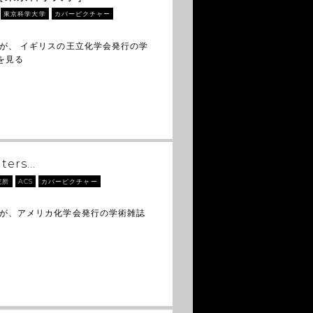
東京科学大学
カバーピクチャー
が、 イギリスの王立化学会発行の学
を見る
ters…
究所
ACS
カバーピクチャー
トが、アメリカ化学会発行の学術雑誌