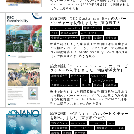
のカバーアートが、アメリカ化学会発行の学術雑誌
Macromolecules（2026年5月発刊）に採用されま
した。…
続きを見る
論文雑誌「RSC Sustainability」のカバー
ピクチャーを制作しました［東京農工大…
RSC Sustainability
科学イラスト
Cover Art
RSC
東京農工大学
カバーピクチャー
学術雑誌・ジャーナル
論文図
表紙絵
制作実績
弊社で制作しました東京農工大学 岡田洋平先生より
ご依頼のカバーアートが、 イギリスの王立化学会発
行の学術雑誌 RSC Sustainability（2026年4月発
刊）に採用されま…
続きを見る
論文雑誌「Chemical Science」のカバーピ
クチャーを制作しました［桐蔭横浜大学］
桐蔭横浜大学
科学イラスト
Cover Art
Chemical Science
RSC
カバーピクチャー
学術雑誌・ジャーナル
論文図
表紙絵
制作実績
弊社で制作しました桐蔭横浜大学 雨宮想詩先生より
ご依頼のカバーアートが、 イギリスの王立化学会発
行の学術雑誌 Chemical Science（2026年2月発
刊）に採用されました…
続きを見る
論文雑誌「ACS Nano」のカバーピクチャー
を制作しました［東京科学大学］
科学イラスト
ACS Nano
Cover Art
ACS
東京科学大学
カバーピクチャー
学術雑誌・ジャーナル
論文図
表紙絵
制作実績