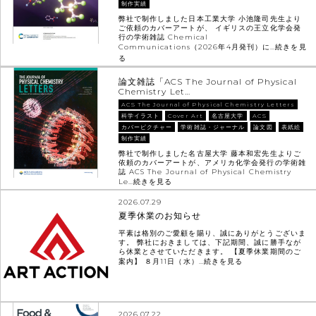
制作実績
弊社で制作しました日本工業大学 小池隆司先生より
ご依頼のカバーアートが、 イギリスの王立化学会発
行の学術雑誌 Chemical
Communications（2026年4月発刊）に…
続きを見
る
論文雑誌「ACS The Journal of Physical
Chemistry Let…
ACS The Journal of Physical Chemistry Letters
科学イラスト
Cover Art
名古屋大学
ACS
カバーピクチャー
学術雑誌・ジャーナル
論文図
表紙絵
制作実績
弊社で制作しました名古屋大学 藤本和宏先生よりご
依頼のカバーアートが、アメリカ化学会発行の学術雑
誌 ACS The Journal of Physical Chemistry
Le…
続きを見る
2026.07.29
夏季休業のお知らせ
平素は格別のご愛顧を賜り、誠にありがとうございま
す。 弊社におきましては、下記期間、誠に勝手なが
ら休業とさせていただきます。 【夏季休業期間のご
案内】 ８月11日（水）…
続きを見る
2026.07.22