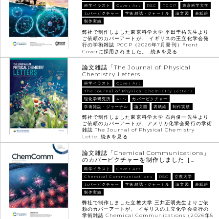
科学イラスト
Cover Art
RSC
PCCP
東京科学大学
カバーピクチャー
学術雑誌・ジャーナル
論文図
表紙絵
制作実績
弊社で制作しました東京科学大学 平田圭祐先生より
ご依頼のカバーアートが、 イギリスの王立化学会発
行の学術雑誌 PCCP（2026年7月発刊）Front
Coverに採用されました。…
続きを見る
論文雑誌「The Journal of Physical
Chemistry Letters…
科学イラスト
Cover Art
The Journal of Physical Chemistry Letters
理化学研究所
ACS
カバーピクチャー
学術雑誌・ジャーナル
論文図
表紙絵
制作実績
弊社で制作しました東京科学大学 石内俊一先生より
ご依頼のカバーアートが、アメリカ化学会発行の学術
雑誌 The Journal of Physical Chemistry
Lette…
続きを見る
論文雑誌「Chemical Communications」
のカバーピクチャーを制作しました［…
科学イラスト
Cover Art
Chemical Communications
RSC
立教大学
カバーピクチャー
学術雑誌・ジャーナル
論文図
表紙絵
制作実績
弊社で制作しました立教大学 三井正明先生よりご依
頼のカバーアートが、 イギリスの王立化学会発行の
学術雑誌 Chemical Communications（2026年5