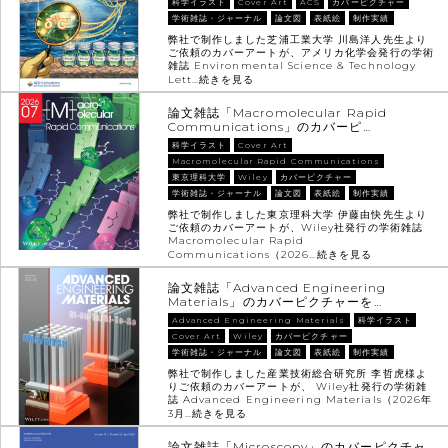
科学イラスト
Cover Art
ACS
カバーピクチャー
学術雑誌・ジャーナル
論文図
表紙絵
制作実績
弊社で制作しました芝浦工業大学 川島洋人先生より
ご依頼のカバーアートが、アメリカ化学会発行の学術
雑誌 Environmental Science & Technology
Lett…
続きを見る
論文雑誌「Macromolecular Rapid
Communications」のカバーピ…
科学イラスト
Cover Art
Macromolecular Rapid Communications
東京理科大学
Wiley
カバーピクチャー
学術雑誌・ジャーナル
論文図
表紙絵
制作実績
弊社で制作しました東京理科大学 伊藤由快先生より
ご依頼のカバーアートが、Wiley社発行の学術雑誌
Macromolecular Rapid
Communications（2026…
続きを見る
論文雑誌「Advanced Engineering
Materials」のカバーピクチャーを…
Advanced Engineering Materials
科学イラスト
Cover Art
Wiley
カバーピクチャー
学術雑誌・ジャーナル
論文図
表紙絵
制作実績
弊社で制作しました産業技術総合研究所 李哲虎様よ
りご依頼のカバーアートが、 Wiley社発行の学術雑
誌 Advanced Engineering Materials（2026年
3月…
続きを見る
論文雑誌「Microscopy」のカバーピクチャ