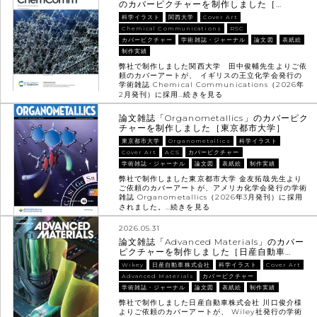
のカバーピクチャーを制作しました［…
科学イラスト
関西大学
Cover Art
Chemical Communications
RSC
カバーピクチャー
学術雑誌・ジャーナル
論文図
表紙絵
制作実績
弊社で制作しました関西大学 田中俊輔先生よりご依
頼のカバーアートが、 イギリスの王立化学会発行の
学術雑誌 Chemical Communications（2026年
2月発刊）に採用…
続きを見る
論文雑誌「Organometallics」のカバーピク
チャーを制作しました［東京都市大学］
東京都市大学
Organometallics
科学イラスト
Cover Art
ACS
カバーピクチャー
学術雑誌・ジャーナル
論文図
表紙絵
制作実績
弊社で制作しました東京都市大学 金友拓哉先生より
ご依頼のカバーアートが、アメリカ化学会発行の学術
雑誌 Organometallics（2026年3月発刊）に採用
されました。…
続きを見る
2026.05.31
論文雑誌「Advanced Materials」のカバー
ピクチャーを制作しました［日産自動車…
Wikey
日産自動車株式会社
科学イラスト
Cover Art
Advanced Materials
カバーピクチャー
学術雑誌・ジャーナル
論文図
表紙絵
制作実績
弊社で制作しました日産自動車株式会社 川口俊介様
よりご依頼のカバーアートが、 Wiley社発行の学術