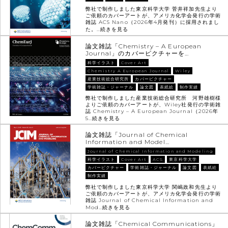
弊社で制作しました東京科学大学 菅井祥加先生より
ご依頼のカバーアートが、アメリカ化学会発行の学術
雑誌 ACS Nano（2026年4月発刊）に採用されまし
た。…
続きを見る
論文雑誌「Chemistry – A European
Journal」のカバーピクチャーを…
科学イラスト
Cover Art
Chemistry A European Journal
Wiley
産業技術総合研究所
カバーピクチャー
学術雑誌・ジャーナル
論文図
表紙絵
制作実績
弊社で制作しました産業技術総合研究所 河野雄樹様
よりご依頼のカバーアートが、Wiley社発行の学術雑
誌 Chemistry – A European Journal（2026年
5…
続きを見る
論文雑誌「Journal of Chemical
Information and Model…
Journal of Chemical Information and Modeling
科学イラスト
Cover Art
ACS
東京科学大学
カバーピクチャー
学術雑誌・ジャーナル
論文図
表紙絵
制作実績
弊社で制作しました東京科学大学 関嶋政和先生より
ご依頼のカバーアートが、アメリカ化学会発行の学術
雑誌 Journal of Chemical Information and
Mod…
続きを見る
論文雑誌「Chemical Communications」