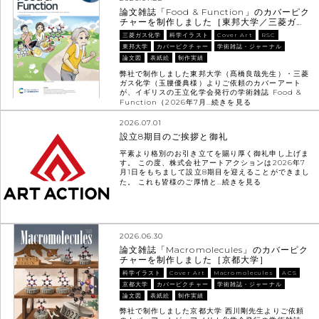
論文雑誌「Food & Function」のカバーピク
チャーを制作しました［東邦大学／三菱ガ…
三菱ガス化学
科学イラスト
Cover Art
RSC
東邦大学
カバーピクチャー
学術雑誌・ジャーナル
論文図
表紙絵
制作実績
弊社で制作しました東邦大学（髙橋良哉先生）・三菱
ガス化学（玉腰優典様）よりご依頼のカバーアート
が、イギリスの王立化学会発行の学術雑誌 Food &
Function（2026年7月…
続きを見る
2026.07.01
設立8期目のご挨拶と御礼
平素より格別のお引き立てを賜り厚く御礼申し上げま
す。 この度、株式会社アートアクションは2026年7
月1日をもちまして設立8期目を迎えることができまし
た。 これも皆様のご厚情と…
続きを見る
2026.06.30
論文雑誌「Macromolecules」のカバーピク
チャーを制作しました［京都大学］
科学イラスト
Cover Art
Macromolecules
ACS
京都大学
カバーピクチャー
学術雑誌・ジャーナル
論文図
表紙絵
制作実績
弊社で制作しました京都大学 西川剛先生よりご依頼