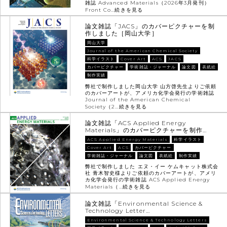
雑誌 Advanced Materials（2026年3月発刊）
Front Co…
続きを見る
論文雑誌「JACS」のカバーピクチャーを制
作しました［岡山大学］
岡山大学
Journal of the American Chemical Society
科学イラスト
Cover Art
ACS
JACS
カバーピクチャー
学術雑誌・ジャーナル
論文図
表紙絵
制作実績
弊社で制作しました岡山大学 山方啓先生よりご依頼
のカバーアートが、アメリカ化学会発行の学術雑誌
Journal of the American Chemical
Society（2…
続きを見る
論文雑誌「ACS Applied Energy
Materials」のカバーピクチャーを制作…
ACS Applied Energy Materials
科学イラスト
Cover Art
ACS
カバーピクチャー
学術雑誌・ジャーナル
論文図
表紙絵
制作実績
弊社で制作しました エヌ・イー ケムキャット株式会
社 青木智史様よりご依頼のカバーアートが、アメリ
カ化学会発行の学術雑誌 ACS Applied Energy
Materials（…
続きを見る
論文雑誌「Environmental Science &
Technology Letter…
Environmental Science & Technology Letters