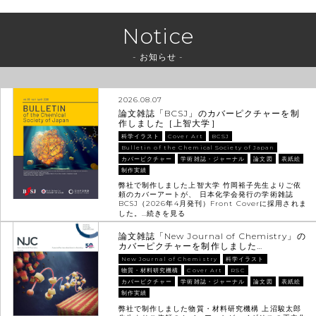
Notice
- お知らせ -
2026.08.07
論文雑誌「BCSJ」のカバーピクチャーを制
作しました［上智大学］
科学イラスト
Cover Art
BCSJ
Bulletin of the Chemical Society of Japan
カバーピクチャー
学術雑誌・ジャーナル
論文図
表紙絵
制作実績
弊社で制作しました上智大学 竹岡裕子先生よりご依
頼のカバーアートが、 日本化学会発行の学術雑誌
BCSJ（2026年4月発刊）Front Coverに採用されま
した。…
続きを見る
論文雑誌「New Journal of Chemistry」の
カバーピクチャーを制作しました…
New Journal of Chemistry
科学イラスト
物質・材料研究機構
Cover Art
RSC
カバーピクチャー
学術雑誌・ジャーナル
論文図
表紙絵
制作実績
弊社で制作しました物質・材料研究機構 上沼駿太郎