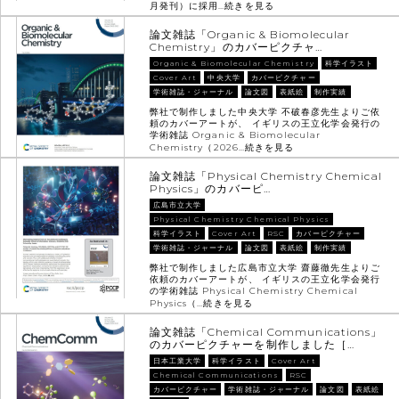
月発刊）に採用…
続きを見る
論文雑誌「Organic & Biomolecular
Chemistry」のカバーピクチャ…
Organic & Biomolecular Chemistry
科学イラスト
Cover Art
中央大学
カバーピクチャー
学術雑誌・ジャーナル
論文図
表紙絵
制作実績
弊社で制作しました中央大学 不破春彦先生よりご依
頼のカバーアートが、 イギリスの王立化学会発行の
学術雑誌 Organic & Biomolecular
Chemistry（2026…
続きを見る
論文雑誌「Physical Chemistry Chemical
Physics」のカバーピ…
広島市立大学
Physical Chemistry Chemical Physics
科学イラスト
Cover Art
RSC
カバーピクチャー
学術雑誌・ジャーナル
論文図
表紙絵
制作実績
弊社で制作しました広島市立大学 齋藤徹先生よりご
依頼のカバーアートが、 イギリスの王立化学会発行
の学術雑誌 Physical Chemistry Chemical
Physics（…
続きを見る
論文雑誌「Chemical Communications」
のカバーピクチャーを制作しました［…
日本工業大学
科学イラスト
Cover Art
Chemical Communications
RSC
カバーピクチャー
学術雑誌・ジャーナル
論文図
表紙絵