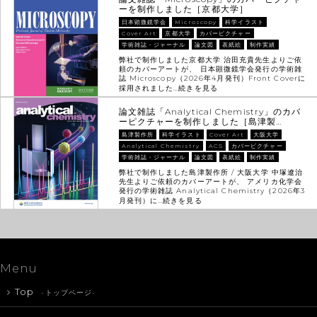
ーを制作しました［京都大学］
日本顕微鏡学会
Microscopy
科学イラスト
Cover Art
京都大学
カバーピクチャー
学術雑誌・ジャーナル
論文図
表紙絵
制作実績
弊社で制作しました京都大学 治田充貴先生よりご依
頼のカバーアートが、 日本顕微鏡学会発行の学術雑
誌 Microscopy（2026年4月発刊）Front Coverに
採用されました…
続きを見る
論文雑誌「Analytical Chemistry」のカバ
ーピクチャーを制作しました［島津製…
島津製作所
科学イラスト
Cover Art
大阪大学
Analytical Chemistry
ACS
カバーピクチャー
学術雑誌・ジャーナル
論文図
表紙絵
制作実績
弊社で制作しました島津製作所 / 大阪大学 中塚遼治
先生よりご依頼のカバーアートが、 アメリカ化学会
発行の学術雑誌 Analytical Chemistry（2026年3
月発刊）に…
続きを見る
Menu
Top
-トップページ-