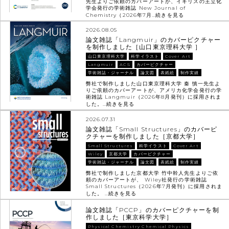
先生よりご依頼のカバーアートが、イギリスの王立化
学会発行の学術雑誌 New Journal of
Chemistry（2026年7月…
続きを見る
2026.08.05
論文雑誌「Langmuir」のカバーピクチャー
を制作しました［山口東京理科大学 ］
山口東京理科大学
科学イラスト
Cover Art
Langmuir
ACS
カバーピクチャー
学術雑誌・ジャーナル
論文図
表紙絵
制作実績
弊社で制作しました山口東京理科大学 秦 慎一先生よ
りご依頼のカバーアートが、アメリカ化学会発行の学
術雑誌 Langmuir（2026年8月発刊）に採用されま
した。…
続きを見る
2026.07.31
論文雑誌「Small Structures」のカバーピ
クチャーを制作しました［京都大学］
Small Structures
科学イラスト
Cover Art
Wiley
京都大学
カバーピクチャー
学術雑誌・ジャーナル
論文図
表紙絵
制作実績
弊社で制作しました京都大学 竹中幹人先生よりご依
頼のカバーアートが、 Wiley社発行の学術雑誌
Small Structures（2026年7月発刊）に採用されま
した。 …
続きを見る
論文雑誌「PCCP」のカバーピクチャーを制
作しました［東京科学大学］
Physical Chemistry Chemical Physics