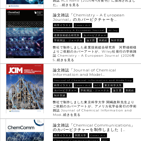
雑誌 ACS Nano（2026年4月発刊）に採用されまし
た。…
続きを見る
論文雑誌「Chemistry – A European
Journal」のカバーピクチャーを…
科学イラスト
Cover Art
Chemistry A European Journal
Wiley
産業技術総合研究所
カバーピクチャー
学術雑誌・ジャーナル
論文図
表紙絵
制作実績
弊社で制作しました産業技術総合研究所 河野雄樹様
よりご依頼のカバーアートが、Wiley社発行の学術雑
誌 Chemistry – A European Journal（2026年
5…
続きを見る
論文雑誌「Journal of Chemical
Information and Model…
Journal of Chemical Information and Modeling
科学イラスト
Cover Art
ACS
東京科学大学
カバーピクチャー
学術雑誌・ジャーナル
論文図
表紙絵
制作実績
弊社で制作しました東京科学大学 関嶋政和先生より
ご依頼のカバーアートが、アメリカ化学会発行の学術
雑誌 Journal of Chemical Information and
Mod…
続きを見る
論文雑誌「Chemical Communications」
のカバーピクチャーを制作しました［…
科学イラスト
関西大学
Cover Art
Chemical Communications
RSC