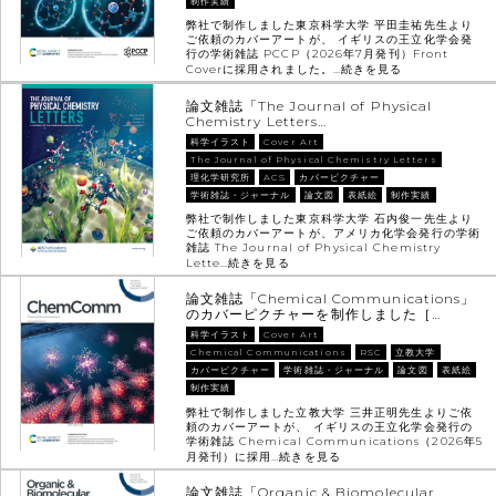
制作実績
弊社で制作しました東京科学大学 平田圭祐先生より
ご依頼のカバーアートが、 イギリスの王立化学会発
行の学術雑誌 PCCP（2026年7月発刊）Front
Coverに採用されました。…
続きを見る
論文雑誌「The Journal of Physical
Chemistry Letters…
科学イラスト
Cover Art
The Journal of Physical Chemistry Letters
理化学研究所
ACS
カバーピクチャー
学術雑誌・ジャーナル
論文図
表紙絵
制作実績
弊社で制作しました東京科学大学 石内俊一先生より
ご依頼のカバーアートが、アメリカ化学会発行の学術
雑誌 The Journal of Physical Chemistry
Lette…
続きを見る
論文雑誌「Chemical Communications」
のカバーピクチャーを制作しました［…
科学イラスト
Cover Art
Chemical Communications
RSC
立教大学
カバーピクチャー
学術雑誌・ジャーナル
論文図
表紙絵
制作実績
弊社で制作しました立教大学 三井正明先生よりご依
頼のカバーアートが、 イギリスの王立化学会発行の
学術雑誌 Chemical Communications（2026年5
月発刊）に採用…
続きを見る
論文雑誌「Organic & Biomolecular