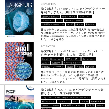
2026.08.05
論文雑誌「Langmuir」のカバーピクチャー
を制作しました［山口東京理科大学 ］
山口東京理科大学
科学イラスト
Cover Art
Langmuir
ACS
カバーピクチャー
学術雑誌・ジャーナル
論文図
表紙絵
制作実績
弊社で制作しました山口東京理科大学 秦 慎一先生よ
りご依頼のカバーアートが、アメリカ化学会発行の学
術雑誌 Langmuir（2026年8月発刊）に採用されま
した。…
続きを見る
2026.07.31
論文雑誌「Small Structures」のカバーピ
クチャーを制作しました［京都大学］
Small Structures
科学イラスト
Cover Art
Wiley
京都大学
カバーピクチャー
学術雑誌・ジャーナル
論文図
表紙絵
制作実績
弊社で制作しました京都大学 竹中幹人先生よりご依
頼のカバーアートが、 Wiley社発行の学術雑誌
Small Structures（2026年7月発刊）に採用されま
した。 …
続きを見る
論文雑誌「PCCP」のカバーピクチャーを制
作しました［東京科学大学］
Physical Chemistry Chemical Physics
科学イラスト
Cover Art
RSC
PCCP
東京科学大学
カバーピクチャー
学術雑誌・ジャーナル
論文図
表紙絵