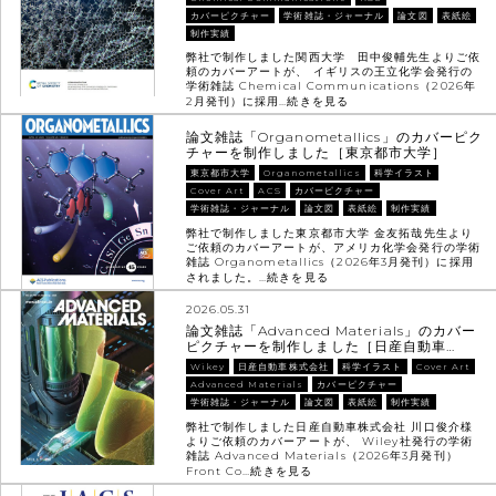
カバーピクチャー
学術雑誌・ジャーナル
論文図
表紙絵
制作実績
弊社で制作しました関西大学 田中俊輔先生よりご依
頼のカバーアートが、 イギリスの王立化学会発行の
学術雑誌 Chemical Communications（2026年
2月発刊）に採用…
続きを見る
論文雑誌「Organometallics」のカバーピク
チャーを制作しました［東京都市大学］
東京都市大学
Organometallics
科学イラスト
Cover Art
ACS
カバーピクチャー
学術雑誌・ジャーナル
論文図
表紙絵
制作実績
弊社で制作しました東京都市大学 金友拓哉先生より
ご依頼のカバーアートが、アメリカ化学会発行の学術
雑誌 Organometallics（2026年3月発刊）に採用
されました。…
続きを見る
2026.05.31
論文雑誌「Advanced Materials」のカバー
ピクチャーを制作しました［日産自動車…
Wikey
日産自動車株式会社
科学イラスト
Cover Art
Advanced Materials
カバーピクチャー
学術雑誌・ジャーナル
論文図
表紙絵
制作実績
弊社で制作しました日産自動車株式会社 川口俊介様
よりご依頼のカバーアートが、 Wiley社発行の学術
雑誌 Advanced Materials（2026年3月発刊）
Front Co…
続きを見る