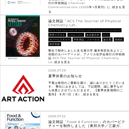
行の学術雑誌 Chemical
Communications（2026年4月発刊）に…
続きを見
る
論文雑誌「ACS The Journal of Physical
Chemistry Let…
ACS The Journal of Physical Chemistry Letters
科学イラスト
Cover Art
名古屋大学
ACS
カバーピクチャー
学術雑誌・ジャーナル
論文図
表紙絵
制作実績
弊社で制作しました名古屋大学 藤本和宏先生よりご
依頼のカバーアートが、アメリカ化学会発行の学術雑
誌 ACS The Journal of Physical Chemistry
Le…
続きを見る
2026.07.29
夏季休業のお知らせ
平素は格別のご愛顧を賜り、誠にありがとうございま
す。 弊社におきましては、下記期間、誠に勝手なが
ら休業とさせていただきます。 【夏季休業期間のご
案内】 ８月11日（水）…
続きを見る
2026.07.22
論文雑誌「Food & Function」のカバーピク
チャーを制作しました［東邦大学／三菱ガ…