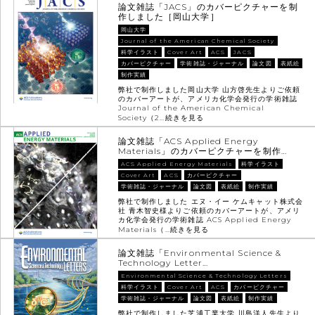
論文雑誌「JACS」のカバーピクチャーを制
作しました［岡山大学］
岡山大学
Journal of the American Chemical Society
科学イラスト
Cover Art
ACS
JACS
カバーピクチャー
学術雑誌・ジャーナル
論文図
表紙絵
制作実績
弊社で制作しました岡山大学 山方啓先生よりご依頼
のカバーアートが、アメリカ化学会発行の学術雑誌
Journal of the American Chemical
Society（2…
続きを見る
論文雑誌「ACS Applied Energy
Materials」のカバーピクチャーを制作…
ACS Applied Energy Materials
科学イラスト
Cover Art
ACS
カバーピクチャー
学術雑誌・ジャーナル
論文図
表紙絵
制作実績
弊社で制作しました エヌ・イー ケムキャット株式会
社 青木智史様よりご依頼のカバーアートが、アメリ
カ化学会発行の学術雑誌 ACS Applied Energy
Materials（…
続きを見る
論文雑誌「Environmental Science &
Technology Letter…
Environmental Science & Technology Letters
科学イラスト
Cover Art
ACS
カバーピクチャー
学術雑誌・ジャーナル
論文図
表紙絵
制作実績
弊社で制作しました芝浦工業大学 川島洋人先生より