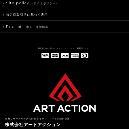
Site policy
-サイトポリシー-
特定商取引法に基づく表示
Recruit
-求人・採用情報-
制作費のお支払いにクレジットカードがご利用頂けます。
American Express(アメリカン・エキスプレス)
Diners Club(ダイナース クラブ)
京都リサーチパーク発の科学イラスト・WEB制作会社
株式会社アートアクション