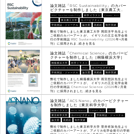
論文雑誌「RSC Sustainability」のカバー
ピクチャーを制作しました［東京農工大…
RSC Sustainability
科学イラスト
Cover Art
RSC
東京農工大学
カバーピクチャー
学術雑誌・ジャーナル
論文図
表紙絵
制作実績
弊社で制作しました東京農工大学 岡田洋平先生より
ご依頼のカバーアートが、 イギリスの王立化学会発
行の学術雑誌 RSC Sustainability（2026年4月発
刊）に採用されま…
続きを見る
論文雑誌「Chemical Science」のカバーピ
クチャーを制作しました［桐蔭横浜大学］
桐蔭横浜大学
科学イラスト
Cover Art
Chemical Science
RSC
カバーピクチャー
学術雑誌・ジャーナル
論文図
表紙絵
制作実績
弊社で制作しました桐蔭横浜大学 雨宮想詩先生より
ご依頼のカバーアートが、 イギリスの王立化学会発
行の学術雑誌 Chemical Science（2026年2月発
刊）に採用されました…
続きを見る
論文雑誌「ACS Nano」のカバーピクチャー
を制作しました［東京科学大学］
科学イラスト
ACS Nano
Cover Art
ACS
東京科学大学
カバーピクチャー
学術雑誌・ジャーナル
論文図
表紙絵
制作実績
弊社で制作しました東京科学大学 菅井祥加先生より
ご依頼のカバーアートが、アメリカ化学会発行の学術