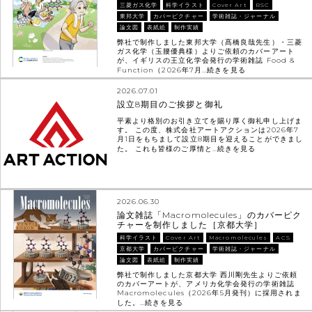
三菱ガス化学
科学イラスト
Cover Art
RSC
東邦大学
カバーピクチャー
学術雑誌・ジャーナル
論文図
表紙絵
制作実績
弊社で制作しました東邦大学（髙橋良哉先生）・三菱
ガス化学（玉腰優典様）よりご依頼のカバーアート
が、イギリスの王立化学会発行の学術雑誌 Food &
Function（2026年7月…
続きを見る
2026.07.01
設立8期目のご挨拶と御礼
平素より格別のお引き立てを賜り厚く御礼申し上げま
す。 この度、株式会社アートアクションは2026年7
月1日をもちまして設立8期目を迎えることができまし
た。 これも皆様のご厚情と…
続きを見る
2026.06.30
論文雑誌「Macromolecules」のカバーピク
チャーを制作しました［京都大学］
科学イラスト
Cover Art
Macromolecules
ACS
京都大学
カバーピクチャー
学術雑誌・ジャーナル
論文図
表紙絵
制作実績
弊社で制作しました京都大学 西川剛先生よりご依頼
のカバーアートが、アメリカ化学会発行の学術雑誌
Macromolecules（2026年5月発刊）に採用されま
した。…
続きを見る