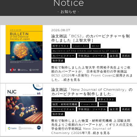
Notice
- お知らせ -
2026.08.07
論文雑誌「BCSJ」のカバーピクチャーを制
作しました［上智大学］
科学イラスト
Cover Art
BCSJ
Bulletin of the Chemical Society of Japan
カバーピクチャー
学術雑誌・ジャーナル
論文図
表紙絵
制作実績
弊社で制作しました上智大学 竹岡裕子先生よりご依
頼のカバーアートが、 日本化学会発行の学術雑誌
BCSJ（2026年4月発刊）Front Coverに採用されま
した。…
続きを見る
論文雑誌「New Journal of Chemistry」の
カバーピクチャーを制作しました…
New Journal of Chemistry
科学イラスト
物質・材料研究機構
Cover Art
RSC
カバーピクチャー
学術雑誌・ジャーナル
論文図
表紙絵
制作実績
弊社で制作しました物質・材料研究機構 上沼駿太郎
先生よりご依頼のカバーアートが、イギリスの王立化
学会発行の学術雑誌 New Journal of
Chemistry（2026年7月…
続きを見る