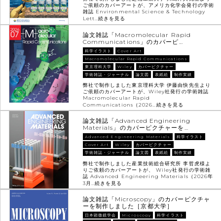
ご依頼のカバーアートが、アメリカ化学会発行の学術
雑誌 Environmental Science & Technology
Lett…
続きを見る
論文雑誌「Macromolecular Rapid
Communications」のカバーピ…
科学イラスト
Cover Art
Macromolecular Rapid Communications
東京理科大学
Wiley
カバーピクチャー
学術雑誌・ジャーナル
論文図
表紙絵
制作実績
弊社で制作しました東京理科大学 伊藤由快先生より
ご依頼のカバーアートが、Wiley社発行の学術雑誌
Macromolecular Rapid
Communications（2026…
続きを見る
論文雑誌「Advanced Engineering
Materials」のカバーピクチャーを…
Advanced Engineering Materials
科学イラスト
Cover Art
Wiley
カバーピクチャー
学術雑誌・ジャーナル
論文図
表紙絵
制作実績
弊社で制作しました産業技術総合研究所 李哲虎様よ
りご依頼のカバーアートが、 Wiley社発行の学術雑
誌 Advanced Engineering Materials（2026年
3月…
続きを見る
論文雑誌「Microscopy」のカバーピクチャ
ーを制作しました［京都大学］
日本顕微鏡学会
Microscopy
科学イラスト