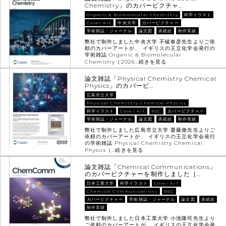
Chemistry」のカバーピクチャ…
Organic & Biomolecular Chemistry
科学イラスト
Cover Art
中央大学
カバーピクチャー
学術雑誌・ジャーナル
論文図
表紙絵
制作実績
弊社で制作しました中央大学 不破春彦先生よりご依
頼のカバーアートが、 イギリスの王立化学会発行の
学術雑誌 Organic & Biomolecular
Chemistry（2026…
続きを見る
論文雑誌「Physical Chemistry Chemical
Physics」のカバーピ…
広島市立大学
Physical Chemistry Chemical Physics
科学イラスト
Cover Art
RSC
カバーピクチャー
学術雑誌・ジャーナル
論文図
表紙絵
制作実績
弊社で制作しました広島市立大学 齋藤徹先生よりご
依頼のカバーアートが、 イギリスの王立化学会発行
の学術雑誌 Physical Chemistry Chemical
Physics（…
続きを見る
論文雑誌「Chemical Communications」
のカバーピクチャーを制作しました［…
日本工業大学
科学イラスト
Cover Art
Chemical Communications
RSC
カバーピクチャー
学術雑誌・ジャーナル
論文図
表紙絵
制作実績
弊社で制作しました日本工業大学 小池隆司先生より
ご依頼のカバーアートが、 イギリスの王立化学会発