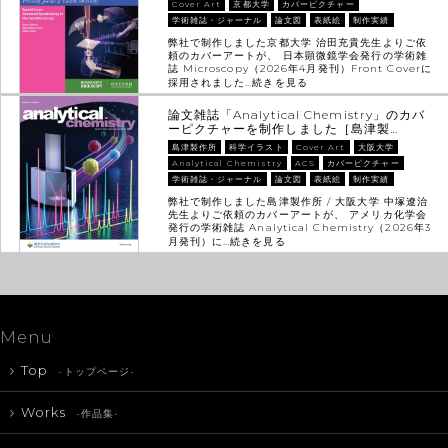
Cover Art
京都大学
カバーピクチャー
学術雑誌・ジャーナル
論文図
表紙絵
制作実績
弊社で制作しました京都大学 治田充貴先生よりご依
頼のカバーアートが、 日本顕微鏡学会発行の学術雑
誌 Microscopy（2026年4月発刊）Front Coverに
採用されました…
続きを見る
論文雑誌「Analytical Chemistry」のカバ
ーピクチャーを制作しました［島津製…
島津製作所
科学イラスト
Cover Art
大阪大学
Analytical Chemistry
ACS
カバーピクチャー
学術雑誌・ジャーナル
論文図
表紙絵
制作実績
弊社で制作しました島津製作所 / 大阪大学 中塚遼治
先生よりご依頼のカバーアートが、 アメリカ化学会
発行の学術雑誌 Analytical Chemistry（2026年3
月発刊）に…
続きを見る
Menu
Top
-トップページ-
Works
-作品集-