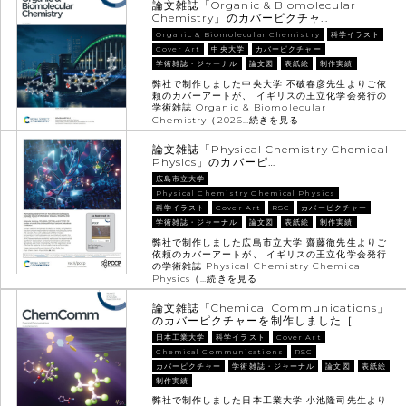
論文雑誌「Organic & Biomolecular
Chemistry」のカバーピクチャ…
Organic & Biomolecular Chemistry
科学イラスト
Cover Art
中央大学
カバーピクチャー
学術雑誌・ジャーナル
論文図
表紙絵
制作実績
弊社で制作しました中央大学 不破春彦先生よりご依
頼のカバーアートが、 イギリスの王立化学会発行の
学術雑誌 Organic & Biomolecular
Chemistry（2026…
続きを見る
論文雑誌「Physical Chemistry Chemical
Physics」のカバーピ…
広島市立大学
Physical Chemistry Chemical Physics
科学イラスト
Cover Art
RSC
カバーピクチャー
学術雑誌・ジャーナル
論文図
表紙絵
制作実績
弊社で制作しました広島市立大学 齋藤徹先生よりご
依頼のカバーアートが、 イギリスの王立化学会発行
の学術雑誌 Physical Chemistry Chemical
Physics（…
続きを見る
論文雑誌「Chemical Communications」
のカバーピクチャーを制作しました［…
日本工業大学
科学イラスト
Cover Art
Chemical Communications
RSC
カバーピクチャー
学術雑誌・ジャーナル
論文図
表紙絵
制作実績
弊社で制作しました日本工業大学 小池隆司先生より