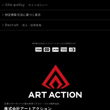
Site policy
-サイトポリシー-
特定商取引法に基づく表示
Recruit
-求人・採用情報-
制作費のお支払いにクレジットカードがご利用頂けます。
American Express(アメリカン・エキスプレス)
Diners Club(ダイナース クラブ)
京都リサーチパーク発の科学イラスト・WEB制作会社
株式会社アートアクション