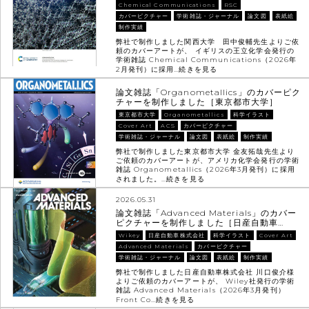
Chemical Communications
RSC
カバーピクチャー
学術雑誌・ジャーナル
論文図
表紙絵
制作実績
弊社で制作しました関西大学 田中俊輔先生よりご依
頼のカバーアートが、 イギリスの王立化学会発行の
学術雑誌 Chemical Communications（2026年
2月発刊）に採用…
続きを見る
論文雑誌「Organometallics」のカバーピク
チャーを制作しました［東京都市大学］
東京都市大学
Organometallics
科学イラスト
Cover Art
ACS
カバーピクチャー
学術雑誌・ジャーナル
論文図
表紙絵
制作実績
弊社で制作しました東京都市大学 金友拓哉先生より
ご依頼のカバーアートが、アメリカ化学会発行の学術
雑誌 Organometallics（2026年3月発刊）に採用
されました。…
続きを見る
2026.05.31
論文雑誌「Advanced Materials」のカバー
ピクチャーを制作しました［日産自動車…
Wikey
日産自動車株式会社
科学イラスト
Cover Art
Advanced Materials
カバーピクチャー
学術雑誌・ジャーナル
論文図
表紙絵
制作実績
弊社で制作しました日産自動車株式会社 川口俊介様
よりご依頼のカバーアートが、 Wiley社発行の学術
雑誌 Advanced Materials（2026年3月発刊）
Front Co…
続きを見る