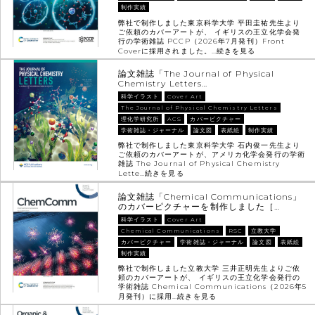
制作実績
弊社で制作しました東京科学大学 平田圭祐先生より
ご依頼のカバーアートが、 イギリスの王立化学会発
行の学術雑誌 PCCP（2026年7月発刊）Front
Coverに採用されました。…
続きを見る
論文雑誌「The Journal of Physical
Chemistry Letters…
科学イラスト
Cover Art
The Journal of Physical Chemistry Letters
理化学研究所
ACS
カバーピクチャー
学術雑誌・ジャーナル
論文図
表紙絵
制作実績
弊社で制作しました東京科学大学 石内俊一先生より
ご依頼のカバーアートが、アメリカ化学会発行の学術
雑誌 The Journal of Physical Chemistry
Lette…
続きを見る
論文雑誌「Chemical Communications」
のカバーピクチャーを制作しました［…
科学イラスト
Cover Art
Chemical Communications
RSC
立教大学
カバーピクチャー
学術雑誌・ジャーナル
論文図
表紙絵
制作実績
弊社で制作しました立教大学 三井正明先生よりご依
頼のカバーアートが、 イギリスの王立化学会発行の
学術雑誌 Chemical Communications（2026年5
月発刊）に採用…
続きを見る