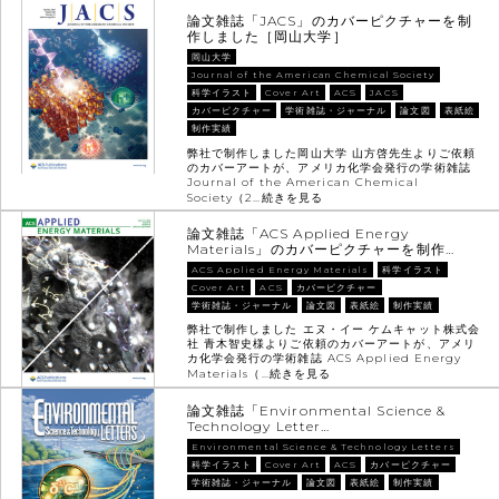
論文雑誌「JACS」のカバーピクチャーを制
作しました［岡山大学］
岡山大学
Journal of the American Chemical Society
科学イラスト
Cover Art
ACS
JACS
カバーピクチャー
学術雑誌・ジャーナル
論文図
表紙絵
制作実績
弊社で制作しました岡山大学 山方啓先生よりご依頼
のカバーアートが、アメリカ化学会発行の学術雑誌
Journal of the American Chemical
Society（2…
続きを見る
論文雑誌「ACS Applied Energy
Materials」のカバーピクチャーを制作…
ACS Applied Energy Materials
科学イラスト
Cover Art
ACS
カバーピクチャー
学術雑誌・ジャーナル
論文図
表紙絵
制作実績
弊社で制作しました エヌ・イー ケムキャット株式会
社 青木智史様よりご依頼のカバーアートが、アメリ
カ化学会発行の学術雑誌 ACS Applied Energy
Materials（…
続きを見る
論文雑誌「Environmental Science &
Technology Letter…
Environmental Science & Technology Letters
科学イラスト
Cover Art
ACS
カバーピクチャー
学術雑誌・ジャーナル
論文図
表紙絵
制作実績