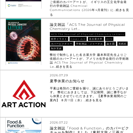
ご依頼のカバーアートが、 イギリスの王立化学会発
行の学術雑誌 Chemical
Communications（2026年4月発刊）に…
続きを見
る
論文雑誌「ACS The Journal of Physical
Chemistry Let…
ACS The Journal of Physical Chemistry Letters
科学イラスト
Cover Art
名古屋大学
ACS
カバーピクチャー
学術雑誌・ジャーナル
論文図
表紙絵
制作実績
弊社で制作しました名古屋大学 藤本和宏先生よりご
依頼のカバーアートが、アメリカ化学会発行の学術雑
誌 ACS The Journal of Physical Chemistry
Le…
続きを見る
2026.07.29
夏季休業のお知らせ
平素は格別のご愛顧を賜り、誠にありがとうございま
す。 弊社におきましては、下記期間、誠に勝手なが
ら休業とさせていただきます。 【夏季休業期間のご
案内】 ８月11日（水）…
続きを見る
2026.07.22
論文雑誌「Food & Function」のカバーピク
チャーを制作しました［東邦大学／三菱ガ…