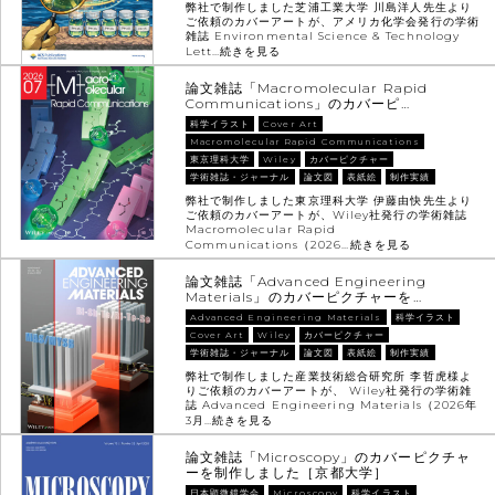
弊社で制作しました芝浦工業大学 川島洋人先生より
ご依頼のカバーアートが、アメリカ化学会発行の学術
雑誌 Environmental Science & Technology
Lett…
続きを見る
論文雑誌「Macromolecular Rapid
Communications」のカバーピ…
科学イラスト
Cover Art
Macromolecular Rapid Communications
東京理科大学
Wiley
カバーピクチャー
学術雑誌・ジャーナル
論文図
表紙絵
制作実績
弊社で制作しました東京理科大学 伊藤由快先生より
ご依頼のカバーアートが、Wiley社発行の学術雑誌
Macromolecular Rapid
Communications（2026…
続きを見る
論文雑誌「Advanced Engineering
Materials」のカバーピクチャーを…
Advanced Engineering Materials
科学イラスト
Cover Art
Wiley
カバーピクチャー
学術雑誌・ジャーナル
論文図
表紙絵
制作実績
弊社で制作しました産業技術総合研究所 李哲虎様よ
りご依頼のカバーアートが、 Wiley社発行の学術雑
誌 Advanced Engineering Materials（2026年
3月…
続きを見る
論文雑誌「Microscopy」のカバーピクチャ
ーを制作しました［京都大学］
日本顕微鏡学会
Microscopy
科学イラスト