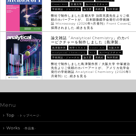
Cover Art
京都大学
カバーピクチャー
学術雑誌・ジャーナル
論文図
表紙絵
制作実績
弊社で制作しました京都大学 治田充貴先生よりご依
頼のカバーアートが、 日本顕微鏡学会発行の学術雑
誌 Microscopy（2026年4月発刊）Front Coverに
採用されました…
続きを見る
論文雑誌「Analytical Chemistry」のカバ
ーピクチャーを制作しました［島津製…
島津製作所
科学イラスト
Cover Art
大阪大学
Analytical Chemistry
ACS
カバーピクチャー
学術雑誌・ジャーナル
論文図
表紙絵
制作実績
弊社で制作しました島津製作所 / 大阪大学 中塚遼治
先生よりご依頼のカバーアートが、 アメリカ化学会
発行の学術雑誌 Analytical Chemistry（2026年3
月発刊）に…
続きを見る
Menu
Top
-トップページ-
Works
-作品集-