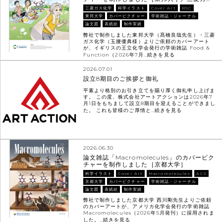
三菱ガス化学
科学イラスト
Cover Art
RSC
東邦大学
カバーピクチャー
学術雑誌・ジャーナル
論文図
表紙絵
制作実績
弊社で制作しました東邦大学（髙橋良哉先生）・三菱
ガス化学（玉腰優典様）よりご依頼のカバーアート
が、イギリスの王立化学会発行の学術雑誌 Food &
Function（2026年7月…
続きを見る
2026.07.01
設立8期目のご挨拶と御礼
平素より格別のお引き立てを賜り厚く御礼申し上げま
す。 この度、株式会社アートアクションは2026年7
月1日をもちまして設立8期目を迎えることができまし
た。 これも皆様のご厚情と…
続きを見る
2026.06.30
論文雑誌「Macromolecules」のカバーピク
チャーを制作しました［京都大学］
科学イラスト
Cover Art
Macromolecules
ACS
京都大学
カバーピクチャー
学術雑誌・ジャーナル
論文図
表紙絵
制作実績
弊社で制作しました京都大学 西川剛先生よりご依頼
のカバーアートが、アメリカ化学会発行の学術雑誌
Macromolecules（2026年5月発刊）に採用されま
した。…
続きを見る