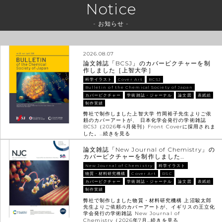
Notice
- お知らせ -
2026.08.07
論文雑誌「BCSJ」のカバーピクチャーを制
作しました［上智大学］
科学イラスト
Cover Art
BCSJ
Bulletin of the Chemical Society of Japan
カバーピクチャー
学術雑誌・ジャーナル
論文図
表紙絵
制作実績
弊社で制作しました上智大学 竹岡裕子先生よりご依
頼のカバーアートが、 日本化学会発行の学術雑誌
BCSJ（2026年4月発刊）Front Coverに採用されま
した。…
続きを見る
論文雑誌「New Journal of Chemistry」の
カバーピクチャーを制作しました…
New Journal of Chemistry
科学イラスト
物質・材料研究機構
Cover Art
RSC
カバーピクチャー
学術雑誌・ジャーナル
論文図
表紙絵
制作実績
弊社で制作しました物質・材料研究機構 上沼駿太郎
先生よりご依頼のカバーアートが、イギリスの王立化
学会発行の学術雑誌 New Journal of
Chemistry（2026年7月…
続きを見る