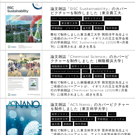
論文雑誌「RSC Sustainability」のカバー
ピクチャーを制作しました［東京農工大…
RSC Sustainability
科学イラスト
Cover Art
RSC
東京農工大学
カバーピクチャー
学術雑誌・ジャーナル
論文図
表紙絵
制作実績
弊社で制作しました東京農工大学 岡田洋平先生より
ご依頼のカバーアートが、 イギリスの王立化学会発
行の学術雑誌 RSC Sustainability（2026年4月発
刊）に採用されま…
続きを見る
論文雑誌「Chemical Science」のカバーピ
クチャーを制作しました［桐蔭横浜大学］
桐蔭横浜大学
科学イラスト
Cover Art
Chemical Science
RSC
カバーピクチャー
学術雑誌・ジャーナル
論文図
表紙絵
制作実績
弊社で制作しました桐蔭横浜大学 雨宮想詩先生より
ご依頼のカバーアートが、 イギリスの王立化学会発
行の学術雑誌 Chemical Science（2026年2月発
刊）に採用されました…
続きを見る
論文雑誌「ACS Nano」のカバーピクチャー
を制作しました［東京科学大学］
科学イラスト
ACS Nano
Cover Art
ACS
東京科学大学
カバーピクチャー
学術雑誌・ジャーナル
論文図
表紙絵
制作実績
弊社で制作しました東京科学大学 菅井祥加先生より
ご依頼のカバーアートが、アメリカ化学会発行の学術