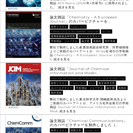
雑誌 ACS Nano（2026年4月発刊）に採用されまし
た。…
続きを見る
論文雑誌「Chemistry – A European
Journal」のカバーピクチャーを…
科学イラスト
Cover Art
Chemistry A European Journal
Wiley
産業技術総合研究所
カバーピクチャー
学術雑誌・ジャーナル
論文図
表紙絵
制作実績
弊社で制作しました産業技術総合研究所 河野雄樹様
よりご依頼のカバーアートが、Wiley社発行の学術雑
誌 Chemistry – A European Journal（2026年
5…
続きを見る
論文雑誌「Journal of Chemical
Information and Model…
Journal of Chemical Information and Modeling
科学イラスト
Cover Art
ACS
東京科学大学
カバーピクチャー
学術雑誌・ジャーナル
論文図
表紙絵
制作実績
弊社で制作しました東京科学大学 関嶋政和先生より
ご依頼のカバーアートが、アメリカ化学会発行の学術
雑誌 Journal of Chemical Information and
Mod…
続きを見る
論文雑誌「Chemical Communications」
のカバーピクチャーを制作しました［…
科学イラスト
関西大学
Cover Art