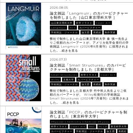
2026.08.05
論文雑誌「Langmuir」のカバーピクチャー
を制作しました［山口東京理科大学 ］
山口東京理科大学
科学イラスト
Cover Art
Langmuir
ACS
カバーピクチャー
学術雑誌・ジャーナル
論文図
表紙絵
制作実績
弊社で制作しました山口東京理科大学 秦 慎一先生よ
りご依頼のカバーアートが、アメリカ化学会発行の学
術雑誌 Langmuir（2026年8月発刊）に採用されま
した。…
続きを見る
2026.07.31
論文雑誌「Small Structures」のカバーピ
クチャーを制作しました［京都大学］
Small Structures
科学イラスト
Cover Art
Wiley
京都大学
カバーピクチャー
学術雑誌・ジャーナル
論文図
表紙絵
制作実績
弊社で制作しました京都大学 竹中幹人先生よりご依
頼のカバーアートが、 Wiley社発行の学術雑誌
Small Structures（2026年7月発刊）に採用されま
した。 …
続きを見る
論文雑誌「PCCP」のカバーピクチャーを制
作しました［東京科学大学］
Physical Chemistry Chemical Physics
科学イラスト
Cover Art
RSC
PCCP
東京科学大学
カバーピクチャー
学術雑誌・ジャーナル
論文図
表紙絵