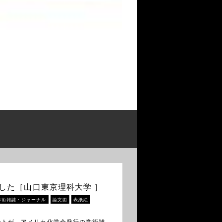
ました［山口東京理科大学 ］
学術雑誌・ジャーナル
論文図
表紙絵
ートが、アメリカ化学会発行の学術雑