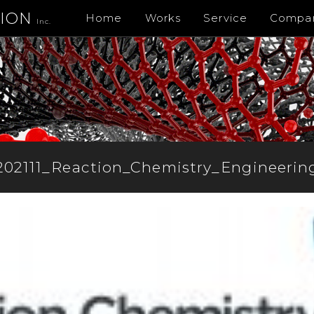
TION
Home
Works
Service
Compa
Inc.
202111_Reaction_Chemistry_Engineerin