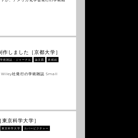
ーを制作しました［京都大学］
学術雑誌・ジャーナル
論文図
表紙絵
ley社発行の学術雑誌 Small
［東京科学大学］
東京科学大学
カバーピクチャー