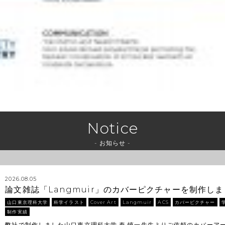
Notice
- お知らせ -
2026.08.05
論文雑誌「Langmuir」のカバーピクチャーを制作し
山口東京理科大学
科学イラスト
Cover Art
Langmuir
ACS
カバーピクチャー
制作実績
弊社で制作しました山口東京理科大学 秦 慎一先生よりご依頼のカバーア