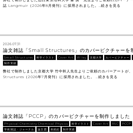
誌 Langmuir（2026年8月発刊）に採用されました。…
続きを見る
2026.07.31
論文雑誌「Small Structures」のカバーピクチャ
Small Structures
科学イラスト
Cover Art
Wiley
京都大学
カバーピクチャー
制作実績
弊社で制作しました京都大学 竹中幹人先生よりご依頼のカバーアートが、 Wi
Structures（2026年7月発刊）に採用されました。 …
続きを見る
論文雑誌「PCCP」のカバーピクチャーを制作しました
Physical Chemistry Chemical Physics
科学イラスト
Cover Art
RSC
PCCP
学術雑誌・ジャーナル
論文図
表紙絵
制作実績