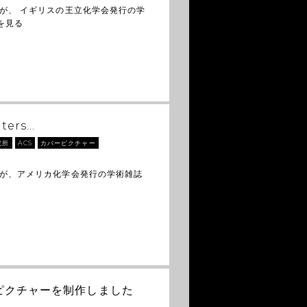
が、 イギリスの王立化学会発行の学
を見る
ters…
究所
ACS
カバーピクチャー
トが、アメリカ化学会発行の学術雑誌
バーピクチャーを制作しました