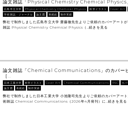
論文雑誌「Physical Chemistry Chemical Phys
広島市立大学
Physical Chemistry Chemical Physics
科学イラスト
Cover Art
学術雑誌・ジャーナル
論文図
表紙絵
制作実績
弊社で制作しました広島市立大学 齋藤徹先生よりご依頼のカバーアートが
雑誌 Physical Chemistry Chemical Physics（…
続きを見る
論文雑誌「Chemical Communications」のカ
［…
日本工業大学
科学イラスト
Cover Art
Chemical Communications
RSC
カバ
論文図
表紙絵
制作実績
弊社で制作しました日本工業大学 小池隆司先生よりご依頼のカバーアート
術雑誌 Chemical Communications（2026年4月発刊）に…
続きを見る