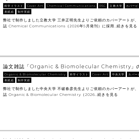
科学イラスト
Cover Art
Chemical Communications
RSC
立教大学
カバーピ
表紙絵
制作実績
弊社で制作しました立教大学 三井正明先生よりご依頼のカバーアートが、
誌 Chemical Communications（2026年5月発刊）に採用…
続きを見る
論文雑誌「Organic & Biomolecular Chemist
Organic & Biomolecular Chemistry
科学イラスト
Cover Art
中央大学
カバー
表紙絵
制作実績
弊社で制作しました中央大学 不破春彦先生よりご依頼のカバーアートが、
誌 Organic & Biomolecular Chemistry（2026…
続きを見る