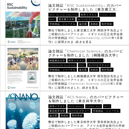
論文雑誌「RSC Sustainability」のカバー
ピクチャーを制作しました［東京農工大…
RSC Sustainability
科学イラスト
Cover Art
RSC
東京農工大学
カバーピクチャー
学術雑誌・ジャーナル
論文図
表紙絵
制作実績
弊社で制作しました東京農工大学 岡田洋平先生より
ご依頼のカバーアートが、 イギリスの王立化学会発
行の学術雑誌 RSC Sustainability（2026年4月発
刊）に採用されま…
続きを見る
論文雑誌「Chemical Science」のカバーピ
クチャーを制作しました［桐蔭横浜大学］
桐蔭横浜大学
科学イラスト
Cover Art
Chemical Science
RSC
カバーピクチャー
学術雑誌・ジャーナル
論文図
表紙絵
制作実績
弊社で制作しました桐蔭横浜大学 雨宮想詩先生より
ご依頼のカバーアートが、 イギリスの王立化学会発
行の学術雑誌 Chemical Science（2026年2月発
刊）に採用されました…
続きを見る
論文雑誌「ACS Nano」のカバーピクチャー
を制作しました［東京科学大学］
科学イラスト
ACS Nano
Cover Art
ACS
東京科学大学
カバーピクチャー
学術雑誌・ジャーナル
論文図
表紙絵
制作実績
弊社で制作しました東京科学大学 菅井祥加先生より
ご依頼のカバーアートが、アメリカ化学会発行の学術