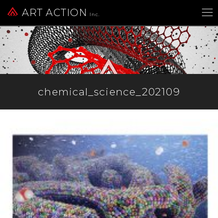
ART ACTION
Inc.
chemical_science_202109