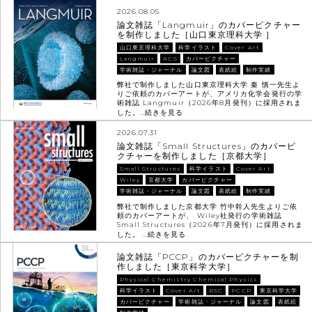
2026.08.05
論文雑誌「Langmuir」のカバーピクチャー
を制作しました［山口東京理科大学 ］
山口東京理科大学
科学イラスト
Cover Art
Langmuir
ACS
カバーピクチャー
学術雑誌・ジャーナル
論文図
表紙絵
制作実績
弊社で制作しました山口東京理科大学 秦 慎一先生よ
りご依頼のカバーアートが、アメリカ化学会発行の学
術雑誌 Langmuir（2026年8月発刊）に採用されま
した。…
続きを見る
2026.07.31
論文雑誌「Small Structures」のカバーピ
クチャーを制作しました［京都大学］
Small Structures
科学イラスト
Cover Art
Wiley
京都大学
カバーピクチャー
学術雑誌・ジャーナル
論文図
表紙絵
制作実績
弊社で制作しました京都大学 竹中幹人先生よりご依
頼のカバーアートが、 Wiley社発行の学術雑誌
Small Structures（2026年7月発刊）に採用されま
した。 …
続きを見る
論文雑誌「PCCP」のカバーピクチャーを制
作しました［東京科学大学］
Physical Chemistry Chemical Physics
科学イラスト
Cover Art
RSC
PCCP
東京科学大学
カバーピクチャー
学術雑誌・ジャーナル
論文図
表紙絵