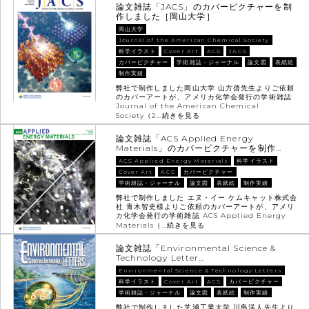
論文雑誌「JACS」のカバーピクチャーを制
作しました［岡山大学］
岡山大学
Journal of the American Chemical Society
科学イラスト
Cover Art
ACS
JACS
カバーピクチャー
学術雑誌・ジャーナル
論文図
表紙絵
制作実績
弊社で制作しました岡山大学 山方啓先生よりご依頼
のカバーアートが、アメリカ化学会発行の学術雑誌
Journal of the American Chemical
Society（2…
続きを見る
論文雑誌「ACS Applied Energy
Materials」のカバーピクチャーを制作…
ACS Applied Energy Materials
科学イラスト
Cover Art
ACS
カバーピクチャー
学術雑誌・ジャーナル
論文図
表紙絵
制作実績
弊社で制作しました エヌ・イー ケムキャット株式会
社 青木智史様よりご依頼のカバーアートが、アメリ
カ化学会発行の学術雑誌 ACS Applied Energy
Materials（…
続きを見る
論文雑誌「Environmental Science &
Technology Letter…
Environmental Science & Technology Letters
科学イラスト
Cover Art
ACS
カバーピクチャー
学術雑誌・ジャーナル
論文図
表紙絵
制作実績
弊社で制作しました芝浦工業大学 川島洋人先生より