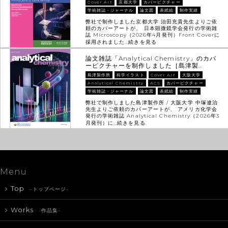
Cover Art
京都大学
カバーピクチャー
学術雑誌・ジャーナル
論文図
表紙絵
制作実績
弊社で制作しました京都大学 治田充貴先生よりご依
頼のカバーアートが、 日本顕微鏡学会発行の学術雑
誌 Microscopy（2026年4月発刊）Front Coverに
採用されました…
続きを見る
論文雑誌「Analytical Chemistry」のカバ
ーピクチャーを制作しました［島津製…
島津製作所
科学イラスト
Cover Art
大阪大学
Analytical Chemistry
ACS
カバーピクチャー
学術雑誌・ジャーナル
論文図
表紙絵
制作実績
弊社で制作しました島津製作所 / 大阪大学 中塚遼治
先生よりご依頼のカバーアートが、 アメリカ化学会
発行の学術雑誌 Analytical Chemistry（2026年3
月発刊）に…
続きを見る
Menu
Top
-トップページ-
Works
-作品集-