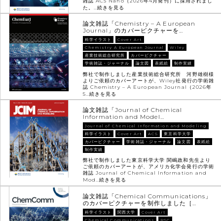
雑誌 ACS Nano（2026年4月発刊）に採用されまし
た。…
続きを見る
論文雑誌「Chemistry – A European
Journal」のカバーピクチャーを…
科学イラスト
Cover Art
Chemistry A European Journal
Wiley
産業技術総合研究所
カバーピクチャー
学術雑誌・ジャーナル
論文図
表紙絵
制作実績
弊社で制作しました産業技術総合研究所 河野雄樹様
よりご依頼のカバーアートが、Wiley社発行の学術雑
誌 Chemistry – A European Journal（2026年
5…
続きを見る
論文雑誌「Journal of Chemical
Information and Model…
Journal of Chemical Information and Modeling
科学イラスト
Cover Art
ACS
東京科学大学
カバーピクチャー
学術雑誌・ジャーナル
論文図
表紙絵
制作実績
弊社で制作しました東京科学大学 関嶋政和先生より
ご依頼のカバーアートが、アメリカ化学会発行の学術
雑誌 Journal of Chemical Information and
Mod…
続きを見る
論文雑誌「Chemical Communications」
のカバーピクチャーを制作しました［…
科学イラスト
関西大学
Cover Art
Chemical Communications
RSC