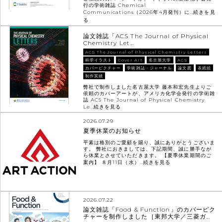
行の学術雑誌 Chemical
Communications（2026年4月発刊）に…
続きを見
る
論文雑誌「ACS The Journal of Physical
Chemistry Let…
ACS The Journal of Physical Chemistry Letters
科学イラスト
Cover Art
名古屋大学
ACS
カバーピクチャー
学術雑誌・ジャーナル
論文図
表紙絵
制作実績
弊社で制作しました名古屋大学 藤本和宏先生よりご
依頼のカバーアートが、アメリカ化学会発行の学術雑
誌 ACS The Journal of Physical Chemistry
Le…
続きを見る
2026.07.29
夏季休業のお知らせ
平素は格別のご愛顧を賜り、誠にありがとうございま
す。 弊社におきましては、下記期間、誠に勝手なが
ら休業とさせていただきます。 【夏季休業期間のご
案内】 ８月11日（水）…
続きを見る
2026.07.22
論文雑誌「Food & Function」のカバーピク
チャーを制作しました［東邦大学／三菱ガ…