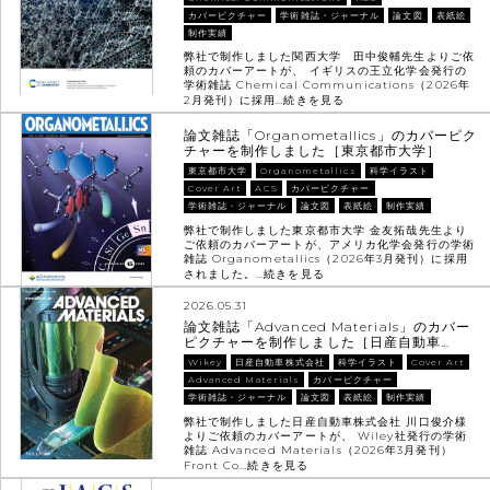
カバーピクチャー
学術雑誌・ジャーナル
論文図
表紙絵
制作実績
弊社で制作しました関西大学 田中俊輔先生よりご依
頼のカバーアートが、 イギリスの王立化学会発行の
学術雑誌 Chemical Communications（2026年
2月発刊）に採用…
続きを見る
論文雑誌「Organometallics」のカバーピク
チャーを制作しました［東京都市大学］
東京都市大学
Organometallics
科学イラスト
Cover Art
ACS
カバーピクチャー
学術雑誌・ジャーナル
論文図
表紙絵
制作実績
弊社で制作しました東京都市大学 金友拓哉先生より
ご依頼のカバーアートが、アメリカ化学会発行の学術
雑誌 Organometallics（2026年3月発刊）に採用
されました。…
続きを見る
2026.05.31
論文雑誌「Advanced Materials」のカバー
ピクチャーを制作しました［日産自動車…
Wikey
日産自動車株式会社
科学イラスト
Cover Art
Advanced Materials
カバーピクチャー
学術雑誌・ジャーナル
論文図
表紙絵
制作実績
弊社で制作しました日産自動車株式会社 川口俊介様
よりご依頼のカバーアートが、 Wiley社発行の学術
雑誌 Advanced Materials（2026年3月発刊）
Front Co…
続きを見る