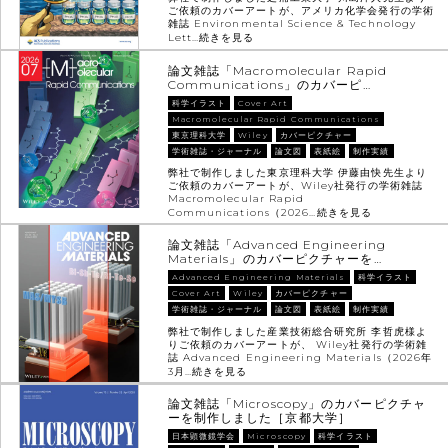
ご依頼のカバーアートが、アメリカ化学会発行の学術
雑誌 Environmental Science & Technology
Lett…
続きを見る
論文雑誌「Macromolecular Rapid
Communications」のカバーピ…
科学イラスト
Cover Art
Macromolecular Rapid Communications
東京理科大学
Wiley
カバーピクチャー
学術雑誌・ジャーナル
論文図
表紙絵
制作実績
弊社で制作しました東京理科大学 伊藤由快先生より
ご依頼のカバーアートが、Wiley社発行の学術雑誌
Macromolecular Rapid
Communications（2026…
続きを見る
論文雑誌「Advanced Engineering
Materials」のカバーピクチャーを…
Advanced Engineering Materials
科学イラスト
Cover Art
Wiley
カバーピクチャー
学術雑誌・ジャーナル
論文図
表紙絵
制作実績
弊社で制作しました産業技術総合研究所 李哲虎様よ
りご依頼のカバーアートが、 Wiley社発行の学術雑
誌 Advanced Engineering Materials（2026年
3月…
続きを見る
論文雑誌「Microscopy」のカバーピクチャ
ーを制作しました［京都大学］
日本顕微鏡学会
Microscopy
科学イラスト