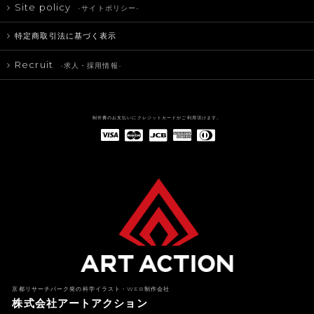
Site policy
-サイトポリシー-
特定商取引法に基づく表示
Recruit
-求人・採用情報-
制作費のお支払いにクレジットカードがご利用頂けます。
American Express(アメリカン・エキスプレス)
Diners Club(ダイナース クラブ)
京都リサーチパーク発の科学イラスト・WEB制作会社
株式会社アートアクション