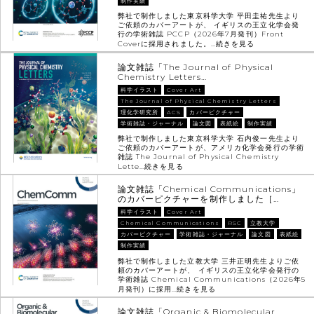
制作実績
弊社で制作しました東京科学大学 平田圭祐先生より
ご依頼のカバーアートが、 イギリスの王立化学会発
行の学術雑誌 PCCP（2026年7月発刊）Front
Coverに採用されました。…
続きを見る
論文雑誌「The Journal of Physical
Chemistry Letters…
科学イラスト
Cover Art
The Journal of Physical Chemistry Letters
理化学研究所
ACS
カバーピクチャー
学術雑誌・ジャーナル
論文図
表紙絵
制作実績
弊社で制作しました東京科学大学 石内俊一先生より
ご依頼のカバーアートが、アメリカ化学会発行の学術
雑誌 The Journal of Physical Chemistry
Lette…
続きを見る
論文雑誌「Chemical Communications」
のカバーピクチャーを制作しました［…
科学イラスト
Cover Art
Chemical Communications
RSC
立教大学
カバーピクチャー
学術雑誌・ジャーナル
論文図
表紙絵
制作実績
弊社で制作しました立教大学 三井正明先生よりご依
頼のカバーアートが、 イギリスの王立化学会発行の
学術雑誌 Chemical Communications（2026年5
月発刊）に採用…
続きを見る
論文雑誌「Organic & Biomolecular