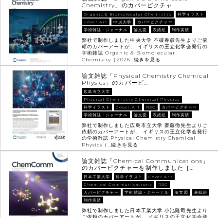
Chemistry」のカバーピクチャ…
Organic & Biomolecular Chemistry
科学イラスト
Cover Art
中央大学
カバーピクチャー
学術雑誌・ジャーナル
論文図
表紙絵
制作実績
弊社で制作しました中央大学 不破春彦先生よりご依
頼のカバーアートが、 イギリスの王立化学会発行の
学術雑誌 Organic & Biomolecular
Chemistry（2026…
続きを見る
論文雑誌「Physical Chemistry Chemical
Physics」のカバーピ…
広島市立大学
Physical Chemistry Chemical Physics
科学イラスト
Cover Art
RSC
カバーピクチャー
学術雑誌・ジャーナル
論文図
表紙絵
制作実績
弊社で制作しました広島市立大学 齋藤徹先生よりご
依頼のカバーアートが、 イギリスの王立化学会発行
の学術雑誌 Physical Chemistry Chemical
Physics（…
続きを見る
論文雑誌「Chemical Communications」
のカバーピクチャーを制作しました［…
日本工業大学
科学イラスト
Cover Art
Chemical Communications
RSC
カバーピクチャー
学術雑誌・ジャーナル
論文図
表紙絵
制作実績
弊社で制作しました日本工業大学 小池隆司先生より
ご依頼のカバーアートが、 イギリスの王立化学会発