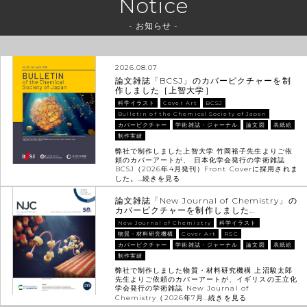
Notice
- お知らせ -
2026.08.07
論文雑誌「BCSJ」のカバーピクチャーを制
作しました［上智大学］
科学イラスト
Cover Art
BCSJ
Bulletin of the Chemical Society of Japan
カバーピクチャー
学術雑誌・ジャーナル
論文図
表紙絵
制作実績
弊社で制作しました上智大学 竹岡裕子先生よりご依
頼のカバーアートが、 日本化学会発行の学術雑誌
BCSJ（2026年4月発刊）Front Coverに採用されま
した。…
続きを見る
論文雑誌「New Journal of Chemistry」の
カバーピクチャーを制作しました…
New Journal of Chemistry
科学イラスト
物質・材料研究機構
Cover Art
RSC
カバーピクチャー
学術雑誌・ジャーナル
論文図
表紙絵
制作実績
弊社で制作しました物質・材料研究機構 上沼駿太郎
先生よりご依頼のカバーアートが、イギリスの王立化
学会発行の学術雑誌 New Journal of
Chemistry（2026年7月…
続きを見る