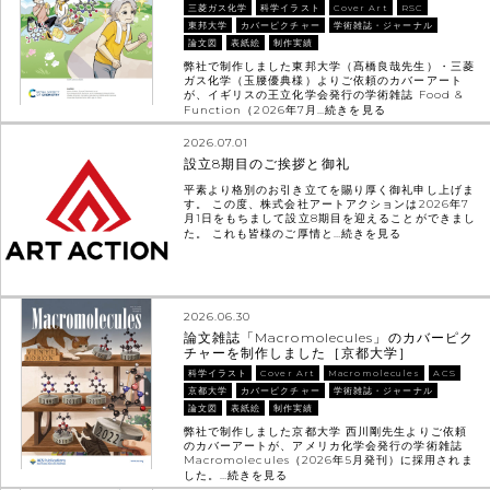
三菱ガス化学
科学イラスト
Cover Art
RSC
東邦大学
カバーピクチャー
学術雑誌・ジャーナル
論文図
表紙絵
制作実績
弊社で制作しました東邦大学（髙橋良哉先生）・三菱
ガス化学（玉腰優典様）よりご依頼のカバーアート
が、イギリスの王立化学会発行の学術雑誌 Food &
Function（2026年7月…
続きを見る
2026.07.01
設立8期目のご挨拶と御礼
平素より格別のお引き立てを賜り厚く御礼申し上げま
す。 この度、株式会社アートアクションは2026年7
月1日をもちまして設立8期目を迎えることができまし
た。 これも皆様のご厚情と…
続きを見る
2026.06.30
論文雑誌「Macromolecules」のカバーピク
チャーを制作しました［京都大学］
科学イラスト
Cover Art
Macromolecules
ACS
京都大学
カバーピクチャー
学術雑誌・ジャーナル
論文図
表紙絵
制作実績
弊社で制作しました京都大学 西川剛先生よりご依頼
のカバーアートが、アメリカ化学会発行の学術雑誌
Macromolecules（2026年5月発刊）に採用されま
した。…
続きを見る