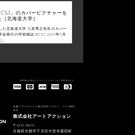
CSJ」のカバーピクチャーを
た［北海道大学］
した北海道大学 三友秀之先生のカバー
会発行の学術雑誌 BCSJ 2021年7月
た。
制作費のお支払いにクレジットカードがご利用頂けます。
American Express(アメリカン・エキスプレス)
Diners Club(ダイナース クラブ)
京都リサーチパーク発の科学イラスト・WEB制作
会社
株式会社アートアクション
〒600-8815
京都府京都市下京区中堂寺粟田町