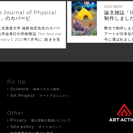
2021.08.05
ournal of Physical
論文雑誌「B
y C」のカバーピ…
制作しまし
た北海道大学 福島知宏先生のカバー
弊社で制作しま
会発行の学術雑誌 The Journal
アートが日本化学
mistry C 2021年11月号に…
続きを見
号に選ばれまし
Pic Up
Science
-科学イラスト制作-
Art Project
-アートプロジェクト-
Other
Privacy
-個人情報の取扱いについて-
Site policy
-サイトポリシー-