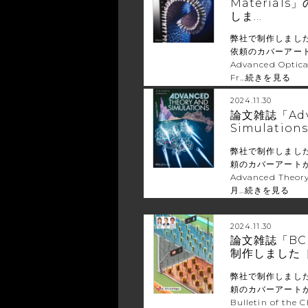
Material
しま…
弊社で制作しまし
依頼のカバーアート
Advanced Optic
Fr…
続きを見る
2024.11.30
論文雑誌「Adva
Simulati
弊社で制作しまし
頼のカバーアートが
Advanced Theor
月…
続きを見る
2024.11.30
論文雑誌「BC
制作しました
弊社で制作しまし
頼のカバーアート
Bulletin of the 