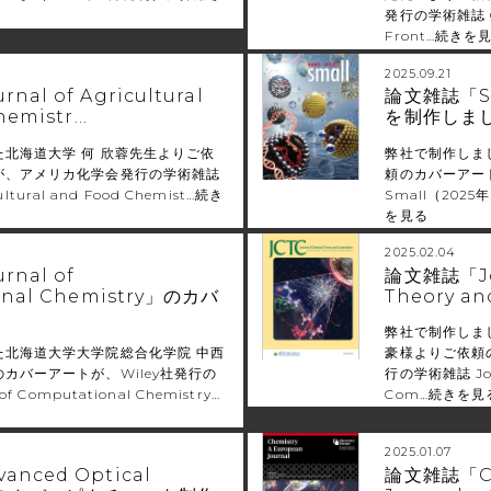
発行の学術雑誌 Or
Front…
続きを
2025.09.21
al of Agricultural
論文雑誌「S
hemistr…
を制作しま
北海道大学 何 欣蓉先生よりご依
弊社で制作しま
が、アメリカ化学会発行の学術雑誌
頼のカバーアート
cultural and Food Chemist…
続き
Small（202
を見る
2025.02.04
nal of
論文雑誌「Jou
onal Chemistry」のカバ
Theory a
弊社で制作しま
た北海道大学大学院総合化学院 中西
豪様よりご依頼
カバーアートが、Wiley社発行の
行の学術雑誌 Jour
f Computational Chemistry…
Com…
続きを見
2025.01.07
nced Optical
論文雑誌「Che