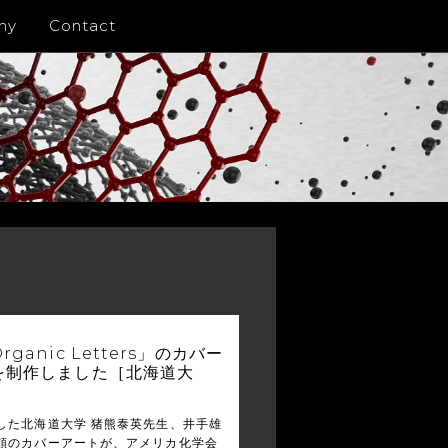
ny
Contact
ganic Letters」のカバー
を制作しました［北海道大
した北海道大学 猪熊泰英先生、井手雄
頼のカバーアートが、アメリカ化学会