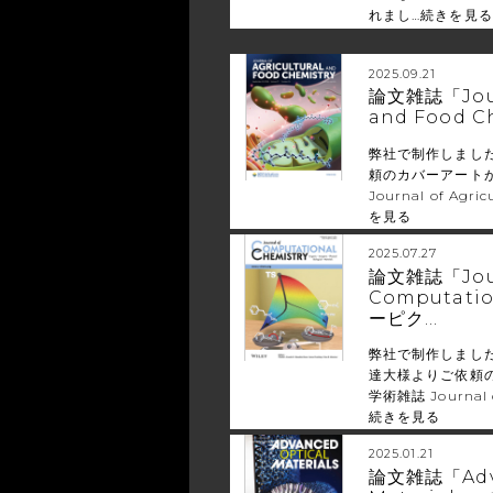
れまし…
続きを見る
2025.09.21
論文雑誌「Journ
and Food C
弊社で制作しました
頼のカバーアート
Journal of Agri
を見る
2025.07.27
論文雑誌「Jour
Computati
ーピク…
弊社で制作しまし
達大様よりご依頼の
学術雑誌 Journal o
続きを見る
2025.01.21
論文雑誌「Adva