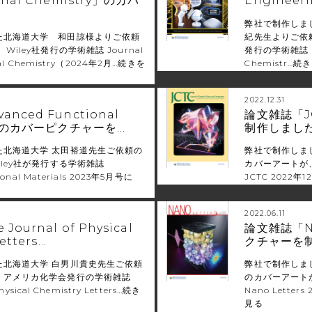
onal Chemistry」のカバ
Engineeri
弊社で制作しま
た北海道大学 和田諒様よりご依頼
紀先生よりご依
Wiley社発行の学術雑誌 Journal
発行の学術雑誌 Ind
al Chemistry（2024年2月…
続きを
Chemistr…
続き
2022.12.31
nced Functional
論文雑誌「J
s 」のカバーピクチャーを…
制作しまし
た北海道大学 太田裕道先生ご依頼の
弊社で制作しまし
iley社が発行する学術雑誌
カバーアートが
ional Materials 2023年5月号に
JCTC 2022
2022.06.11
ournal of Physical
論文雑誌「Na
etters…
クチャーを
た北海道大学 白男川貴史先生ご依頼
弊社で制作しま
、アメリカ化学会発行の学術雑誌
のカバーアート
hysical Chemistry Letters…
続き
Nano Lette
見る