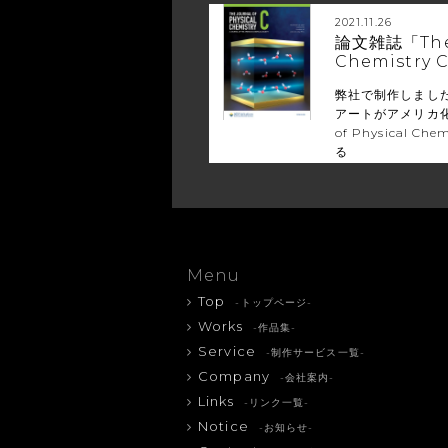
2021.11.26
論文雑誌「The J
Chemistr
弊社で制作しまし
アートがアメリカ化学
of Physical Che
る
Menu
Top
-トップページ-
Works
-作品集-
Service
-制作サービス一覧-
Company
-会社案内-
Links
-リンク一覧-
Notice
-お知らせ-