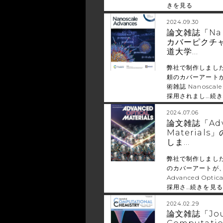
きを見る
2024.09.30
論文雑誌「Nano
カバーピクチ
道大学…
弊社で制作しまし
頼のカバーアート
術雑誌 Nanoscal
採用されまし…
続き
2024.07.06
論文雑誌「Adva
Material
しま…
弊社で制作しまし
のカバーアートが、
Advanced Opti
採用さ…
続きを見る
2024.02.29
論文雑誌「Jour