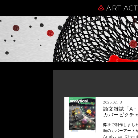
ART AC
2026.02.18
論文雑誌「Anal
カバーピクチ
弊社で制作しまし
頼のカバーアート
Analytical Ch