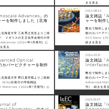
きを見る
2024.08.24
scale Advances」の
論文雑誌「A
ャーを制作しました［北海
ャーを制作
弊社で制作しま
た北海道大学 三友秀之先生よりご依
頼のカバーアー
が、 イギリスの王立化学会発行の学
ACS Nano
e Advances（2024年9月発刊）に
続きを見る
を見る
2024.05.31
nced Optical
論文雑誌「Adv
s」のカバーピクチャーを制作
Interfa
弊社で制作しま
た北海道大学 野口真司様よりご依頼
頼のカバーアート
 Wiley社発行の学術雑誌
Advanced Mat
cal Materials（2024年7月発刊）に
刊）…
続きを見
2023.09.07
nal of
論文雑誌「Ind