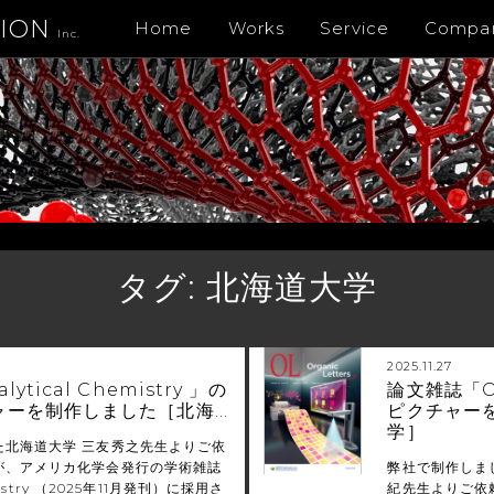
TION
Home
Works
Service
Compa
Inc.
タグ:
北海道大学
2025.11.27
ytical Chemistry 」の
論文雑誌「Or
ャーを制作しました［北海…
ピクチャー
学］
た北海道大学 三友秀之先生よりご依
が、アメリカ化学会発行の学術雑誌
弊社で制作しま
emistry （2025年11月発刊）に採用さ
紀先生よりご依