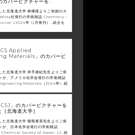
l」のカバーピクチャーを…
した北海道大学 林穣様よりご依頼のカ
iley社発行の学術雑誌 Chemistry -
Journal（2024年 12月発刊）…
続きを
S Applied
ing Materials」のカバーピ
した北海道大学 井手雄紀先生よりご依
トが、アメリカ化学会発行の学術雑誌
Engineering Materials（2024年1…
続
CSJ」のカバーピクチャーを
た［北海道大学］
した北海道大学 猪熊泰英先生よりご依
トが、日本化学会発行の学術雑誌
he Chemical Society of Japan（2…
続