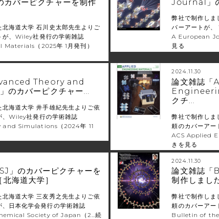
s」のカバーピクチャーを制作
Journa
弊社で制作しま
た北海道大学 石川史太郎先生よりご
バーアートが、 W
が、Wiley社発行の学術雑誌
A European 
al Materials（2025年 1月発刊）
見る
2024.11.30
nced Theory and
論文雑誌「AC
ons」のカバーピクチャー…
Engineer
クチ…
た北海道大学 井手雄紀先生よりご依
、Wiley社発行の学術雑誌
弊社で制作しま
y and Simulations（2024年 11
頼のカバーアー
ACS Applied 
きを見る
2024.11.30
SJ」のカバーピクチャーを
論文雑誌「B
［北海道大学］
制作しまし
た北海道大学 三友秀之先生よりご依
弊社で制作しま
が、日本化学会発行の学術雑誌
頼のカバーアー
Chemical Society of Japan（2…
続
Bulletin of t