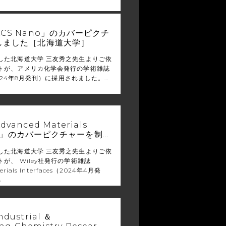
CS Nano」のカバーピクチ
しました［北海道大学］
した北海道大学 三友秀之先生よりご依
トが、アメリカ化学会発行の学術雑誌
（2024年8月発刊）に採用されました。…
anced Materials
ces」のカバーピクチャーを制…
した北海道大学 三友秀之先生よりご依
が、 Wiley社発行の学術雑誌
erials Interfaces（2024年4月発
る
ustrial ＆