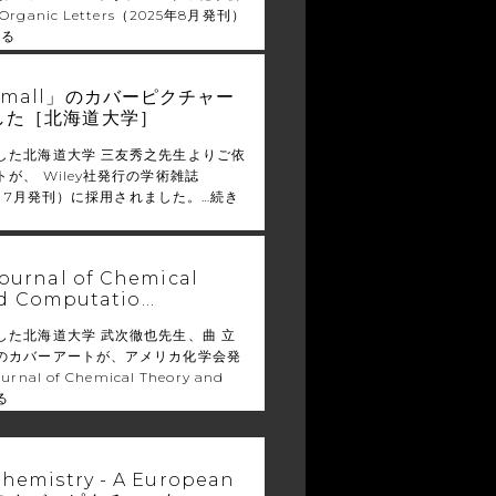
ganic Letters（2025年8月発刊）
見る
mall」のカバーピクチャー
した［北海道大学］
した北海道大学 三友秀之先生よりご依
が、 Wiley社発行の学術雑誌
5年 7月発刊）に採用されました。…
続き
rnal of Chemical
nd Computatio…
した北海道大学 武次徹也先生、曲 立
のカバーアートが、アメリカ化学会発
nal of Chemical Theory and
る
mistry - A European