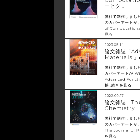
Computati
ーピク…
弊社で制作しまし
のカバーアートが、 
of Computation
見る
2023.05.14
論文雑誌「Adva
Material
弊社で制作しまし
カバーアートが W
Advanced Funct
採…
続きを見る
2022.09.17
論文雑誌「The J
Chemistry L
弊社で制作しまし
のカバーアートが
The Journal of P
を見る