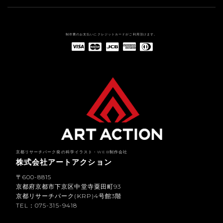
制作費のお支払いにクレジットカードがご利用頂けます。
American Express(アメリカン・エキスプレス)
Diners Club(ダイナース クラブ)
京都リサーチパーク発の科学イラスト・WEB制作会社
株式会社アートアクション
〒600-8815
京都府京都市下京区中堂寺粟田町93
京都リサーチパーク(KRP)4号館3階
TEL：075-315-9418